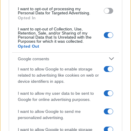
use your data for below specified purposes in below Google
I want to opt-out of processing my
consent section.
Personal Data for Targeted Advertising.
Yunnan: Dove il tè incontra il caffè e la
Opted In
macadamia profuma di futuro
I want to opt-out of Collection, Use,
27 Ottobre 2025 10:00
Retention, Sale, and/or Sharing of my
Personal Data that Is Unrelated with the
Purposes for which it was collected.
Opted Out
#
I
MEDIA
ALLA
GUERRA
Google consents
I want to allow Google to enable storage
related to advertising like cookies on web or
di Francesco Santoianni
device identifiers in apps.
I want to allow my user data to be sent to
Google for online advertising purposes.
I want to allow Google to send me
Milioni di chiamate spam? Colpa dello
personalized advertising.
Stato che non c’è più
28 Luglio 2026 16:00
I want to allow Google to enable storage