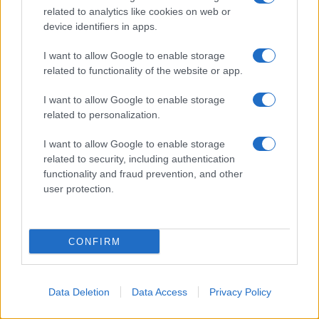
related to analytics like cookies on web or
device identifiers in apps.
I want to allow Google to enable storage
#
NATIVI
related to functionality of the website or app.
I want to allow Google to enable storage
di Raffaella Milandri
related to personalization.
I want to allow Google to enable storage
related to security, including authentication
functionality and fraud prevention, and other
Trump consegna alle miniere le terre
user protection.
sacre dei nativi. Ai turisti resta la
cartolina
16 Luglio 2026 09:30
CONFIRM
Data Deletion
Data Access
Privacy Policy
#
I
MEZZI
E
I
FINI