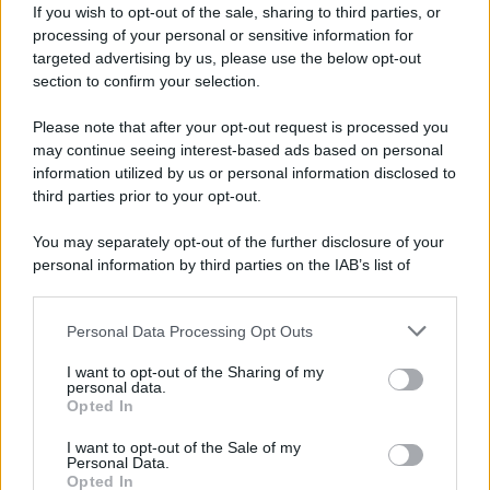
If you wish to opt-out of the sale, sharing to third parties, or
processing of your personal or sensitive information for
targeted advertising by us, please use the below opt-out
section to confirm your selection.
Please note that after your opt-out request is processed you
may continue seeing interest-based ads based on personal
information utilized by us or personal information disclosed to
Registro di ispezione di un drone
third parties prior to your opt-out.
intelligente
You may separately opt-out of the further disclosure of your
30 Luglio 2026 09:00
personal information by third parties on the IAB’s list of
downstream participants.
Personal Data Processing Opt Outs
This information may also be disclosed by us to third parties
#
LA
BELT
AND
ROAD
INITIATIVE
on the IAB’s List of Downstream Participants that may further
I want to opt-out of the Sharing of my
disclose it to other third parties.
personal data.
Opted In
Please note that this website/app uses one or more Google
services and may gather and store information including but
I want to opt-out of the Sale of my
Personal Data.
not limited to your visit or usage behaviour. You may click to
Opted In
grant or deny consent to Google and its third-party tags to