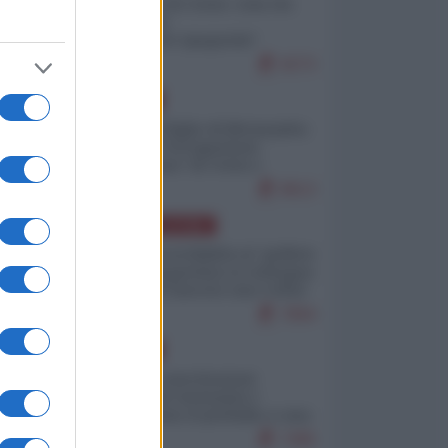
Invasione di Ceuta: cosa sta
accadendo
nell'enclave spagnola?
9273
EUROPA
Quando il figlio di Netanyahu
incitava "l'occupazione
musulmana" di Ceuta e
Melilla
8613
AMERICA LATINA
Dalla Convertibilità al "grillete
fiscal": l'Argentina si consegna
ai mercati (ancora una volta)
7894
EUROPA
Mosca: le esercitazioni
nucleari di Germania e
Francia sono il preludio a una
guerra contro la Russia
7495