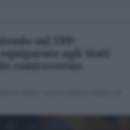
tendo sul TPP:
equiparate agli Stati
lle controversie.
ations di “chiedere” ai governi indennizzi miliardari sulle