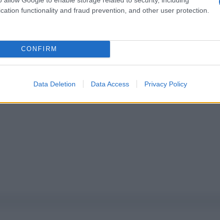
cation functionality and fraud prevention, and other user protection.
pure effettua una donazione
CONFIRM
a 5€
Dona 15€
Scegli importo
Data Deletion
Data Access
Privacy Policy