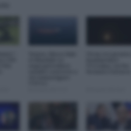
AIRS
imite":
Yemen, blocco Bab
l'Iran era pronto
na CNN
el-Mandab: Le
bombardare
a USA
superpetroliere
l'Ucraina, cos'ha
o
saudite costrette a
fermato l'attacc
circumnavigare
l'Africa
09:00
04 Agosto 2026 12:30
04 Agosto 2026 09:30