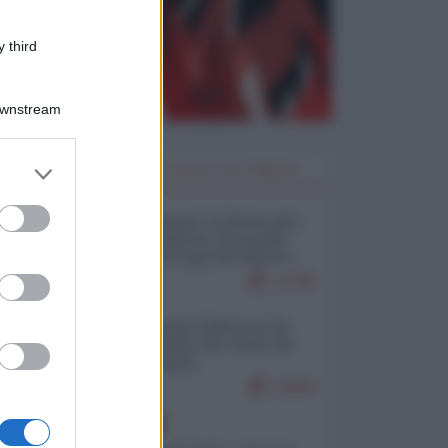
 third
Downstream
er and store
I PIÙ LETTI DELLA SETTIMANA
to grant or
ed purposes
Restare umani: la forma più
alta di ribellione al mondo
distopico di oggi (di Alberto
Bradanini)
21785
Ceuta: perché il Marocco fa
con noi quello che vuole (di
Alberto Negri)
12606
EUROPA