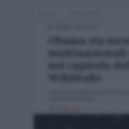
Home
WORLD AFFAIRS
26 Marzo 2015 00:00
Obama sta men
multinazionali 
nel capitolo de
Wikileaks
L'accordo permetterà alle grandi corpor
spalle dei contribuenti
4923