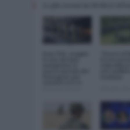
Le più recenti da WORLD AFF
Iran-USA, scoppia
"Scorte al l
il caso dei dati
il retrosce
manipolati: il
sulla difes
nuovo metodo del
nel conflitt
Pentagono per
iraniano
minimizzare le
perdite
05 Agosto 2026 09:00
05 Agosto 2026 