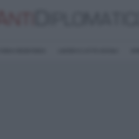
TURA E RESISTENZA
LAVORO E LOTTE SOCIALI
OPI