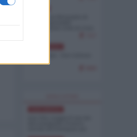
EUROPA
Petro accusa Netanyahu di
essere responsabile
"dell'invasione civile di Ceuta
da parte dei marocchini"
7117
NORD-AMERICA
Chris Hedges - Don Corleone
Trump
6969
WORLD AFFAIRS
NORD-AMERICA
Iran-USA, scoppia il caso dei
dati manipolati: il nuovo
metodo del Pentagono per
minimizzare le perdite