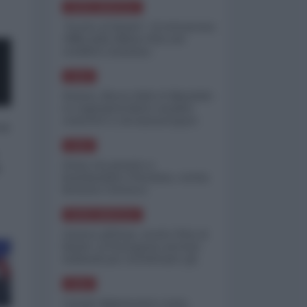
NORD-AMERICA
"Scorte al limite": il retroscena
CNN sulla difesa USA nel
conflitto iraniano
ASIA
Yemen, blocco Bab el-Mandab:
Le superpetroliere saudite
costrette a circumnavigare
 a
l'Africa
ASIA
l'Iran era pronto a
o
bombardare l'Ucraina, cos'ha
fermato l'attacco
NORD-AMERICA
Guerra all'Iran, scorte USA al
limite: il Pentagono investe
miliardi per ricostituire gli
arsenali
ASIA
Canale diplomatico resta