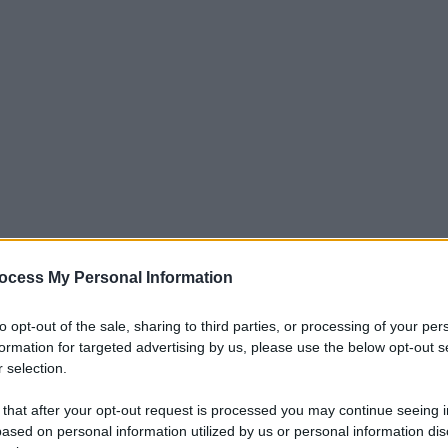
ocess My Personal Information
iti per sempre. Il tuo contributo fa la differenza:
to opt-out of the sale, sharing to third parties, or processing of your per
mazione. L'ANTIDIPLOMATICO SEI ANCHE TU!
formation for targeted advertising by us, please use the below opt-out s
 selection.
 that after your opt-out request is processed you may continue seeing i
a 5€
Dona 15€
Scegli importo
ased on personal information utilized by us or personal information dis