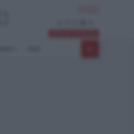
ACCEDI
Abbonati / Sostienici
NIONI
SHOP