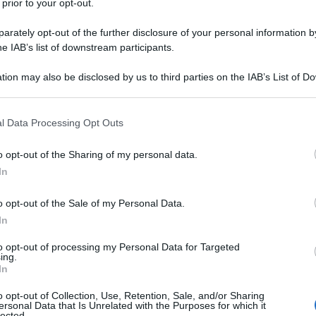
 prior to your opt-out.
rately opt-out of the further disclosure of your personal information by
he IAB’s list of downstream participants.
ro commercio (TPP) che stanno negoziando in
tion may also be disclosed by us to third parties on the IAB’s List of 
essico e Stati Uniti,
permetterà alle imprese
 that may further disclose it to other third parties.
loro governi di sollecitare indennizzi pluri-
 that this website/app uses one or more Google services and may gath
l Data Processing Opt Outs
a denunciato
WikiLeaks
, che ha fatto trapelare un
including but not limited to your visit or usage behaviour. You may click 
tivo al Capitolo delle controversie.
 to Google and its third-party tags to use your data for below specifi
o opt-out of the Sharing of my personal data.
ogle consent section.
In
e attraverso le vie legali dei singoli paesi. Il che
onali maggiori poteri delle aziende nazionali. Il
o opt-out of the Sale of my Personal Data.
s rileva che, a differenza di quanto promesso
In
PP rafforza e amplia il sistema legale di
nvestitore-stato (ISDS)
e eleva le imprese
to opt-out of processing my Personal Data for Targeted
ing.
e categoria dei governi sovrani. Secondo le
In
nto prevede non solo le compensazioni dirette ed
so di conflitti sociali e di modifiche delle
o opt-out of Collection, Use, Retention, Sale, and/or Sharing
ersonal Data that Is Unrelated with the Purposes for which it
 ambientali o di sanità pubblica) che dovessere
lected.