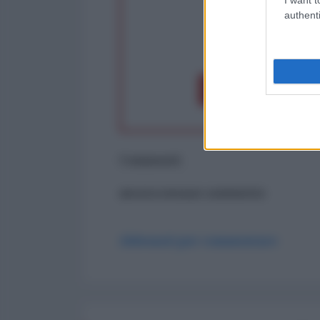
authenti
op
Dona 1€
Don
Commenti
ancora nessun commento
Abbonati per commentare