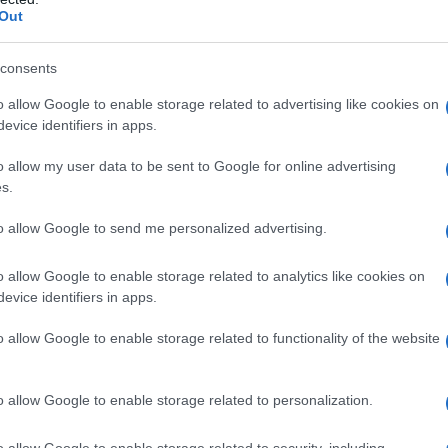
Out
 per il TPP avvengono nella totale segretezza tra
consents
da, Cile, Stati Uniti, Giappone, Malesia, Nuova
o allow Google to enable storage related to advertising like cookies on
am), facendo di questo accordo il più esteso patto
evice identifiers in apps.
ria (con il 40% del commercio internazionale).
o allow my user data to be sent to Google for online advertising
s.
ATTENZIONE!
to allow Google to send me personalized advertising.
r reagire alla dittatura degli algoritmi.
o allow Google to enable storage related to analytics like cookies on
iDiplomatico lede un tuo diritto fondamentale.
evice identifiers in apps.
a vera informazione pluralista.
o allow Google to enable storage related to functionality of the website
a alla nostra Lunga Marcia.
o allow Google to enable storage related to personalization.
Abbonati!
o allow Google to enable storage related to security, including