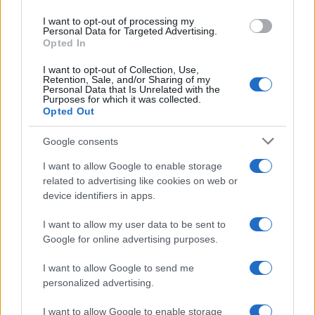
use your data for below specified purposes in below Google
I want to opt-out of processing my
consent section.
Personal Data for Targeted Advertising.
Opted In
Yunnan: Dove il tè incontra il caffè e la
macadamia profuma di futuro
I want to opt-out of Collection, Use,
27 Ottobre 2025 10:00
Retention, Sale, and/or Sharing of my
Personal Data that Is Unrelated with the
Purposes for which it was collected.
Opted Out
#
I
MEDIA
ALLA
GUERRA
Google consents
I want to allow Google to enable storage
related to advertising like cookies on web or
di Francesco Santoianni
device identifiers in apps.
I want to allow my user data to be sent to
Google for online advertising purposes.
I want to allow Google to send me
Milioni di chiamate spam? Colpa dello
personalized advertising.
Stato che non c’è più
I want to allow Google to enable storage
28 Luglio 2026 16:00