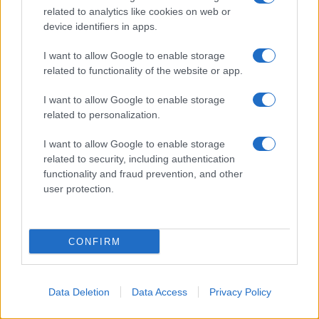
related to analytics like cookies on web or
#
I
MEDIA
ALLA
GUERRA
device identifiers in apps.
I want to allow Google to enable storage
di Francesco Santoianni
related to functionality of the website or app.
I want to allow Google to enable storage
related to personalization.
I want to allow Google to enable storage
related to security, including authentication
Milioni di chiamate spam? Colpa dello
Stato che non c’è più
functionality and fraud prevention, and other
user protection.
28 Luglio 2026 16:00
CONFIRM
#
NATIVI
Data Deletion
Data Access
Privacy Policy
di Raffaella Milandri