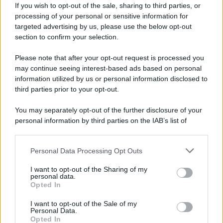
If you wish to opt-out of the sale, sharing to third parties, or
processing of your personal or sensitive information for
targeted advertising by us, please use the below opt-out
section to confirm your selection.
Gli Stati Uniti stanno perdendo “la Guerra
Mondiale a pezzi”?
Please note that after your opt-out request is processed you
may continue seeing interest-based ads based on personal
25 Giugno 2026 10:00
information utilized by us or personal information disclosed to
third parties prior to your opt-out.
You may separately opt-out of the further disclosure of your
#
EXODUS
personal information by third parties on the IAB’s list of
downstream participants.
di Michelangelo Severgnini
Personal Data Processing Opt Outs
This information may also be disclosed by us to third parties
on the IAB’s List of Downstream Participants that may further
I want to opt-out of the Sharing of my
disclose it to other third parties.
personal data.
Opted In
Please note that this website/app uses one or more Google
La Trilogia del Rimosso di Michelangelo
services and may gather and store information including but
I want to opt-out of the Sale of my
Severgnini, prodotta da l'AntiDiplomatico,
Personal Data.
not limited to your visit or usage behaviour. You may click to
interamente in chiaro
Opted In
grant or deny consent to Google and its third-party tags to