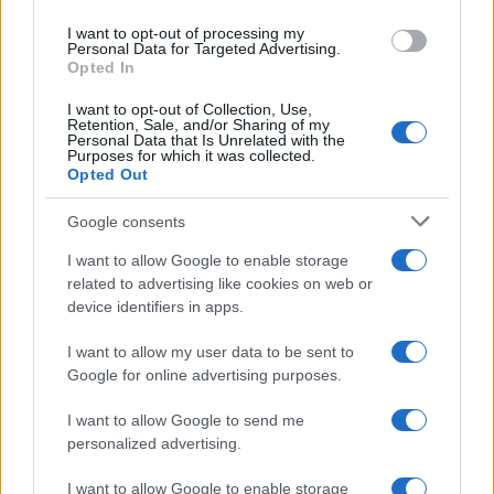
use your data for below specified purposes in below Google
I want to opt-out of processing my
consent section.
Personal Data for Targeted Advertising.
Opted In
02 Agosto 2026 15:15
I want to opt-out of Collection, Use,
Retention, Sale, and/or Sharing of my
Personal Data that Is Unrelated with the
Purposes for which it was collected.
Opted Out
Google consents
I want to allow Google to enable storage
related to advertising like cookies on web or
device identifiers in apps.
I want to allow my user data to be sent to
Google for online advertising purposes.
I want to allow Google to send me
personalized advertising.
I want to allow Google to enable storage