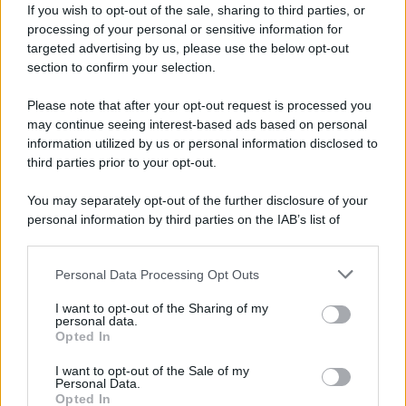
perdite in Iran, ma i dati lo smentiscono
If you wish to opt-out of the sale, sharing to third parties, or
processing of your personal or sensitive information for
targeted advertising by us, please use the below opt-out
section to confirm your selection.
03 Agosto 2026 08:00
Please note that after your opt-out request is processed you
may continue seeing interest-based ads based on personal
information utilized by us or personal information disclosed to
third parties prior to your opt-out.
You may separately opt-out of the further disclosure of your
personal information by third parties on the IAB’s list of
downstream participants.
Personal Data Processing Opt Outs
This information may also be disclosed by us to third parties
on the IAB’s List of Downstream Participants that may further
I want to opt-out of the Sharing of my
disclose it to other third parties.
personal data.
Opted In
Please note that this website/app uses one or more Google
Petro accusa Netanyahu di essere
services and may gather and store information including but
I want to opt-out of the Sale of my
responsabile "dell'invasione civile di Ceuta
Personal Data.
not limited to your visit or usage behaviour. You may click to
da parte dei marocchini"
Opted In
grant or deny consent to Google and its third-party tags to