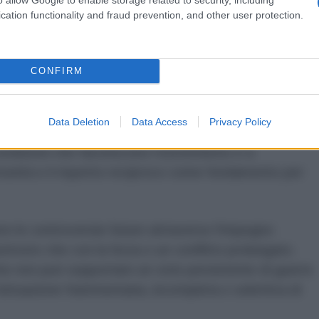
raismo. Il rispetto per questi legami sacri e la tutela
cation functionality and fraud prevention, and other user protection.
anno fondamentali nel nostro impegno per una
CONFIRM
a smantellare l'estremismo e la radicalizzazione in
età può prosperare quando la violenza e il razzismo
Data Deletion
Data Access
Privacy Policy
ologie radicali minacciano il tessuto della vita civile.
ondizioni che favoriscono l'estremismo e a
rtunità e il rispetto reciproco come fondamento per
re le controversie future attraverso l'impegno
uttosto che con la forza o un conflitto prolungato.
e non può sopportare un ciclo persistente di guerre
l'attuazione frammentaria, incompleta o selettiva di