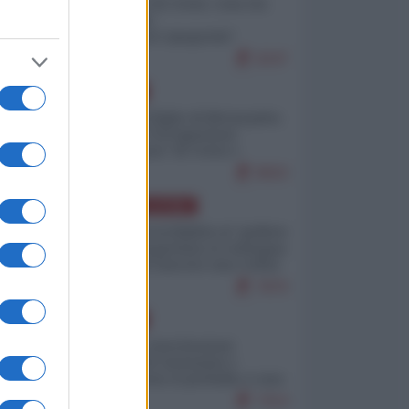
Invasione di Ceuta: cosa sta
accadendo
nell'enclave spagnola?
9247
EUROPA
Quando il figlio di Netanyahu
incitava "l'occupazione
musulmana" di Ceuta e
Melilla
8563
AMERICA LATINA
Dalla Convertibilità al "grillete
fiscal": l'Argentina si consegna
ai mercati (ancora una volta)
7870
EUROPA
Mosca: le esercitazioni
nucleari di Germania e
Francia sono il preludio a una
guerra contro la Russia
7414