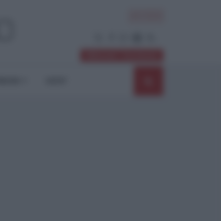
ACCEDI
Abbonati / Sostienici
NIONI
SHOP