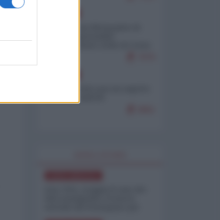
EUROPA
Petro accusa Netanyahu di
essere responsabile
"dell'invasione civile di Ceuta
da parte dei marocchini"
7079
EUROPA
Ceuta, perché non mi aspetto
più nulla dall'UE
6861
WORLD AFFAIRS
NORD-AMERICA
Iran-USA, scoppia il caso dei
dati manipolati: il nuovo
metodo del Pentagono per
minimizzare le perdite