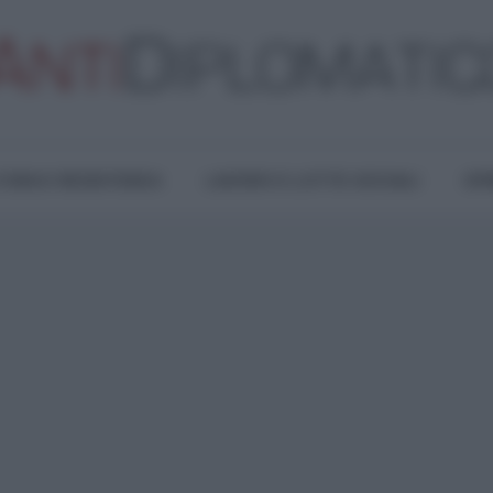
TURA E RESISTENZA
LAVORO E LOTTE SOCIALI
OPI