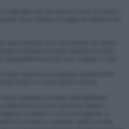
to negli ultimi due anni devono servire da urgente
azioni future meritano di meglio dei fallimenti del
ari opportunità per tutti, assicurando che questa
possano perseguire le proprie aspirazioni in pace,
, indipendentemente da razza, religione o etnia.
di pace, sicurezza e prosperità condivisa nella
rispetto reciproco e di un destino comune.
 favore i progressi compiuti nella definizione
ri nella Striscia di Gaza, nonché le relazioni
giose tra Israele e i suoi vicini regionali. Ci
mente per attuare e mantenere questa eredità,