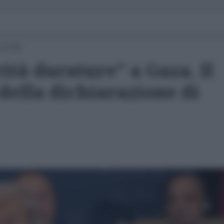
 12:30
ità durature" a Gaza. Il
 della dichiarazione di