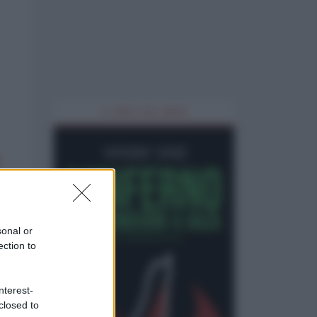
IL LIBRO DEL MESE
sonal or
ection to
nterest-
closed to