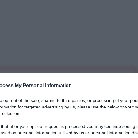
iti per sempre. Il tuo contributo fa la differenza:
ocess My Personal Information
mazione. L'ANTIDIPLOMATICO SEI ANCHE TU!
to opt-out of the sale, sharing to third parties, or processing of your per
formation for targeted advertising by us, please use the below opt-out s
a 5€
Dona 15€
Scegli importo
 selection.
 that after your opt-out request is processed you may continue seeing i
ased on personal information utilized by us or personal information dis