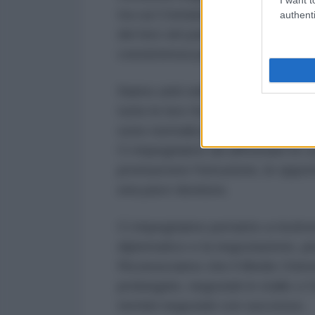
tra cui Cristianesimo, Islam ed Eb
authenti
dei loro siti patrimoniali rimarr
coesistenza pacifica.
Siamo uniti nella determinazione 
tutte le loro forme. Nessuna soci
sono normalizzati, o quando le ide
Ci impegniamo ad affrontare le c
promuovere l'istruzione, le oppo
una pace duratura.
Ci impegniamo pertanto a risolve
diplomatico e la negoziazione, pi
Riconosciamo che il Medio Orient
prolungate, negoziati in stallo o 
termini negoziati con successo.