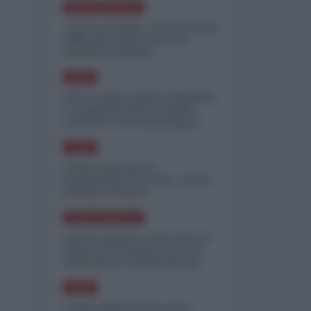
NORD-AMERICA
"Scorte al limite": il retroscena
CNN sulla difesa USA nel
conflitto iraniano
ASIA
Yemen, blocco Bab el-Mandab:
Le superpetroliere saudite
costrette a circumnavigare
l'Africa
ASIA
l'Iran era pronto a
bombardare l'Ucraina, cos'ha
fermato l'attacco
NORD-AMERICA
Guerra all'Iran, scorte USA al
limite: il Pentagono investe
miliardi per ricostituire gli
arsenali
ASIA
Canale diplomatico resta