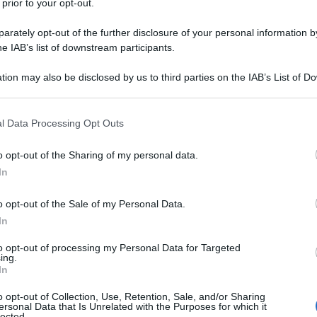
 prior to your opt-out.
razione sulla fine delle ostilità nella Striscia di
rately opt-out of the further disclosure of your personal information by
he IAB’s list of downstream participants.
i pace” dal presidente degli Stati Uniti Donald
 e turco, rispettivamente Abdul Fattah al-Sisi e
tion may also be disclosed by us to third parties on the IAB’s List of 
iro del Qatar, Tamim bin Hamad Al Thani.
 that may further disclose it to other third parties.
 that this website/app uses one or more Google services and may gath
l Data Processing Opt Outs
arazione di Trump per una pace e una prosperità
including but not limited to your visit or usage behaviour. You may click 
:
 to Google and its third-party tags to use your data for below specifi
o opt-out of the Sharing of my personal data.
ogle consent section.
In
ore l'impegno e l'attuazione davvero storici da parte
ace di Trump, che pone fine a più di due anni di
o opt-out of the Sale of my Personal Data.
In
pre un nuovo capitolo per la regione caratterizzata
one condivisa di pace e prosperità.
to opt-out of processing my Personal Data for Targeted
ing.
In
 sforzi del Presidente Trump per porre fine alla
o opt-out of Collection, Use, Retention, Sale, and/or Sharing
 duratura in Medio Oriente. Insieme,
ersonal Data that Is Unrelated with the Purposes for which it
lected.