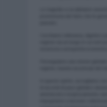
Le tragedie a cui abbiamo assisti
promemoria del fatto che le gener
passato.
Cerchiamo tolleranza, dignità e p
regione sia un luogo in cui tutti 
sicurezza e prosperità economica
Perseguiamo una visione globale 
regione, basata sui principi del 
In questo spirito, accogliamo con
di accordi di pace globali e duratu
amichevoli e reciprocamente vantag
impegniamo a lavorare collettiva