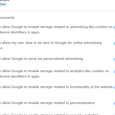
n modo da garantire pace, sicurezza, stabilità e
Out
a regione, compresi palestinesi e israeliani.
consents
atura sarà quella in cui sia i palestinesi che gli
o allow Google to enable storage related to advertising like cookies on
 i loro diritti umani fondamentali tutelati, la loro
evice identifiers in apps.
tà rispettata.
o allow my user data to be sent to Google for online advertising
s.
nificativo emerge attraverso la cooperazione e un
mento dei legami tra nazioni e popoli serve gli
to allow Google to send me personalized advertising.
la stabilità regionale e globale.
o allow Google to enable storage related to analytics like cookies on
evice identifiers in apps.
tato il primo a firmare i documenti, seguito dal suo
ar, e dal presidente della Turchia, che ha
o allow Google to enable storage related to functionality of the website
egoziati tra Hamas e Israele.
o allow Google to enable storage related to personalization.
to storico e spirituale di questa regione per le
ono profondamente intrecciate con il suo territorio,
o allow Google to enable storage related to security, including