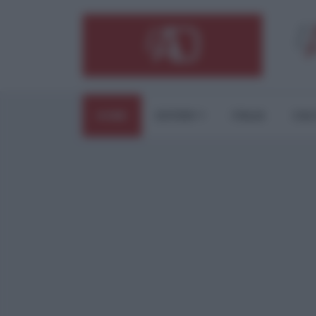
HOME
ESTERI
ITALIA
CUL