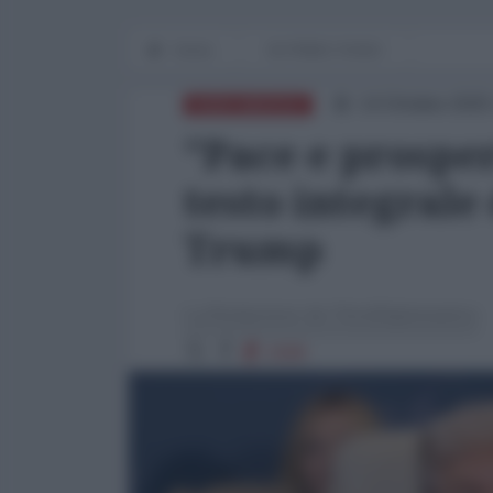
Home
IN PRIMO PIANO
14 Ottobre 2025
NORD-AMERICA
"Pace e prosper
testo integrale
Trump
La Redazione de l'AntiDiplomatico
1568