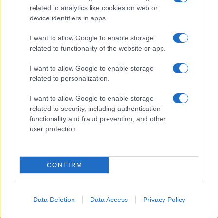
8385
related to analytics like cookies on web or
device identifiers in apps.
AMERICA LATINA
Dalla Convertibilità al "grillete fiscal": l'Argentina si
I want to allow Google to enable storage
consegna ai mercati (ancora una volta)
related to functionality of the website or app.
8039
I want to allow Google to enable storage
EUROPA
related to personalization.
Mosca: le esercitazioni nucleari di Germania e
Francia sono il preludio a una guerra contro la
I want to allow Google to enable storage
Russia
related to security, including authentication
functionality and fraud prevention, and other
7636
user protection.
EUROPA
Petro accusa Netanyahu di essere responsabile
"dell'invasione civile di Ceuta da parte dei
CONFIRM
marocchini"
7210
Data Deletion
Data Access
Privacy Policy