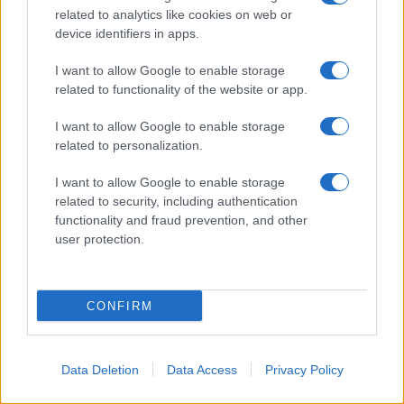
related to analytics like cookies on web or
Le favolette dei Milei italiani (di Alessandro
device identifiers in apps.
Volpi)
I want to allow Google to enable storage
related to functionality of the website or app.
I want to allow Google to enable storage
31 Luglio 2026 12:00
related to personalization.
I want to allow Google to enable storage
related to security, including authentication
functionality and fraud prevention, and other
user protection.
CONFIRM
Data Deletion
Data Access
Privacy Policy