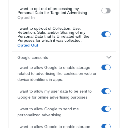
use your data for below specified purposes in below Google
I want to opt-out of processing my
consent section.
Personal Data for Targeted Advertising.
Opted In
I want to opt-out of Collection, Use,
Retention, Sale, and/or Sharing of my
Personal Data that Is Unrelated with the
Purposes for which it was collected.
Opted Out
Google consents
IL LIBRO DEL MESE
I want to allow Google to enable storage
related to advertising like cookies on web or
device identifiers in apps.
I want to allow my user data to be sent to
Google for online advertising purposes.
I want to allow Google to send me
personalized advertising.
I want to allow Google to enable storage