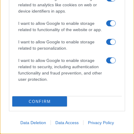
related to analytics like cookies on web or
device identifiers in apps.
I want to allow Google to enable storage
related to functionality of the website or app.
I want to allow Google to enable storage
related to personalization.
I want to allow Google to enable storage
related to security, including authentication
functionality and fraud prevention, and other
user protection.
CONFIRM
Data Deletion
Data Access
Privacy Policy