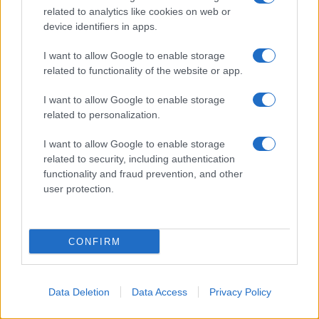
related to analytics like cookies on web or
device identifiers in apps.
Trump consegna alle miniere le terre
sacre dei nativi. Ai turisti resta la
I want to allow Google to enable storage
cartolina
related to functionality of the website or app.
16 Luglio 2026 09:30
I want to allow Google to enable storage
related to personalization.
I want to allow Google to enable storage
#
I
MEZZI
E
I
FINI
related to security, including authentication
functionality and fraud prevention, and other
user protection.
di Francesco Erspamer
CONFIRM
Data Deletion
Data Access
Privacy Policy
Halloween e il fascismo