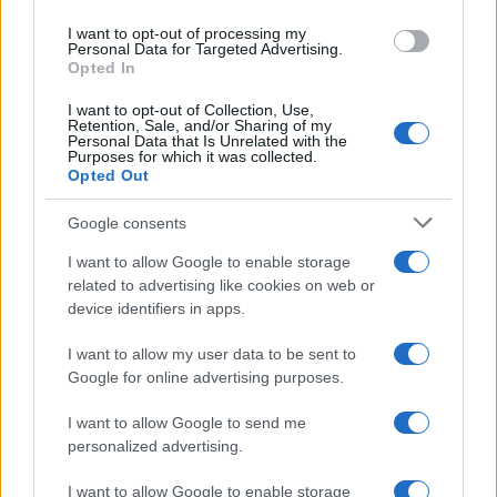
use your data for below specified purposes in below Google
I want to opt-out of processing my
di Michelangelo Severgnini
consent section.
Personal Data for Targeted Advertising.
Opted In
I want to opt-out of Collection, Use,
Retention, Sale, and/or Sharing of my
Personal Data that Is Unrelated with the
Purposes for which it was collected.
La Trilogia del Rimosso di Michelangelo
Opted Out
Severgnini, prodotta da l'AntiDiplomatico,
interamente in chiaro
Google consents
24 Luglio 2026 15:49
I want to allow Google to enable storage
related to advertising like cookies on web or
device identifiers in apps.
#
GENERAZIONE
ANTIDIPLOMATICA
I want to allow my user data to be sent to
Google for online advertising purposes.
I want to allow Google to send me
personalized advertising.
I want to allow Google to enable storage