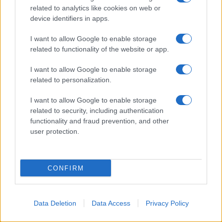
related to analytics like cookies on web or
device identifiers in apps.
Berlino salva la privacy delle chat online –
ma il rischio censura resta all’orizzonte
I want to allow Google to enable storage
17 Ottobre 2025 13:00
related to functionality of the website or app.
I want to allow Google to enable storage
related to personalization.
#
UNA
FINESTRA
APERTA
I want to allow Google to enable storage
related to security, including authentication
functionality and fraud prevention, and other
Una finestra aperta
user protection.
CONFIRM
La governance cinese vista dai
rappresentanti italiani e la visione dello
sviluppo comune sino-italiano
Data Deletion
Data Access
Privacy Policy
06 Agosto 2026 08:00