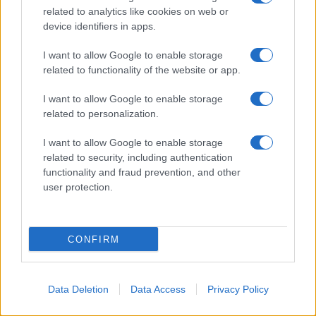
related to analytics like cookies on web or
device identifiers in apps.
Yunnan: Dove il tè incontra il caffè e la
macadamia profuma di futuro
I want to allow Google to enable storage
related to functionality of the website or app.
27 Ottobre 2025 10:00
I want to allow Google to enable storage
related to personalization.
#
I
MEDIA
ALLA
GUERRA
I want to allow Google to enable storage
related to security, including authentication
functionality and fraud prevention, and other
di Francesco Santoianni
user protection.
CONFIRM
Milioni di chiamate spam? Colpa dello
Stato che non c’è più
Data Deletion
Data Access
Privacy Policy
28 Luglio 2026 16:00