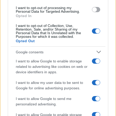
use your data for below specified purposes in below Google
I want to opt-out of processing my
consent section.
Personal Data for Targeted Advertising.
Opted In
Berlino salva la privacy delle chat online –
ma il rischio censura resta all’orizzonte
I want to opt-out of Collection, Use,
Retention, Sale, and/or Sharing of my
17 Ottobre 2025 13:00
Personal Data that Is Unrelated with the
Purposes for which it was collected.
Opted Out
Google consents
#
UNA
FINESTRA
APERTA
I want to allow Google to enable storage
related to advertising like cookies on web or
Una finestra aperta
device identifiers in apps.
I want to allow my user data to be sent to
Google for online advertising purposes.
I want to allow Google to send me
La governance cinese vista dai
personalized advertising.
rappresentanti italiani e la visione dello
sviluppo comune sino-italiano
I want to allow Google to enable storage