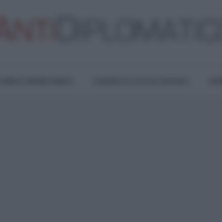
TURA E RESISTENZA
LAVORO E LOTTE SOCIALI
OPI