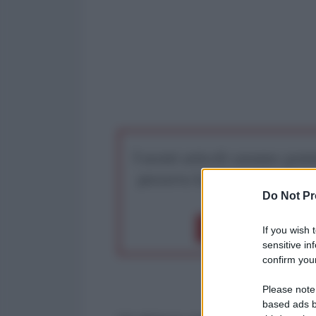
I nostri articoli saranno gratu
preserva la libera infor
Do Not Pr
Dona 1€
Don
If you wish 
sensitive in
confirm your
Please note
based ads b