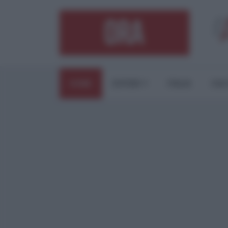
HOME
ESTERI
ITALIA
CUL