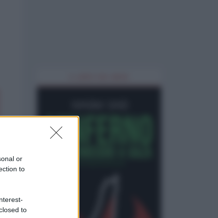
IL LIBRO DEL MESE
sonal or
ection to
nterest-
closed to