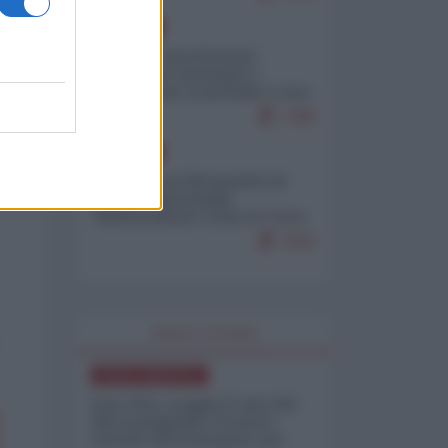
EUROPA
Mosca: le esercitazioni
nucleari di Germania e
Francia sono il preludio a una
guerra contro la Russia
7386
EUROPA
Petro accusa Netanyahu di
essere responsabile
"dell'invasione civile di Ceuta
da parte dei marocchini"
7062
WORLD AFFAIRS
NORD-AMERICA
Iran-USA, scoppia il caso dei
dati manipolati: il nuovo
metodo del Pentagono per