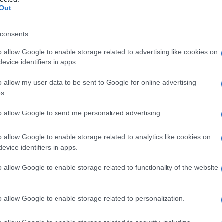
Out
consents
o allow Google to enable storage related to advertising like cookies on
evice identifiers in apps.
o allow my user data to be sent to Google for online advertising
s.
to allow Google to send me personalized advertising.
velivoli senza pilota sarebbero stati lanciati da un
o allow Google to enable storage related to analytics like cookies on
 esatto di UAV coinvolti resta incerto. Alcuni filmati
evice identifiers in apps.
suggeriscono la presenza di almeno tre droni impegnati
o allow Google to enable storage related to functionality of the website
 popolazione affermando che il sito di lancio è stato
naccia per la vita o la salute dei civili. Sul posto
o allow Google to enable storage related to personalization.
genza e le forze dell’ordine.
o allow Google to enable storage related to security, including