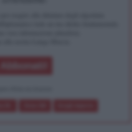
ATTENZIONE!
r reagire alla dittatura degli algoritmi.
iDiplomatico lede un tuo diritto fondamentale.
a vera informazione pluralista.
a alla nostra Lunga Marcia.
Abbonati!
pure effettua una donazione
a 5€
Dona 15€
Scegli importo