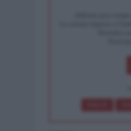
Abbiamo poco tempo pe
La censura imposta a l'Ant
Rivendica un
Partecip
op
Dona 1€
Don