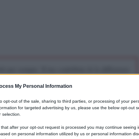
iti per sempre. Il tuo contributo fa la differenza:
mazione. L'ANTIDIPLOMATICO SEI ANCHE TU!
ocess My Personal Information
a 5€
Dona 15€
Scegli importo
to opt-out of the sale, sharing to third parties, or processing of your per
formation for targeted advertising by us, please use the below opt-out s
 selection.
 that after your opt-out request is processed you may continue seeing i
ased on personal information utilized by us or personal information dis