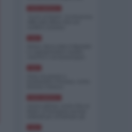
minimizzare le perdite
NORD-AMERICA
"Scorte al limite": il retroscena
CNN sulla difesa USA nel
conflitto iraniano
ASIA
Yemen, blocco Bab el-Mandab:
Le superpetroliere saudite
costrette a circumnavigare
l'Africa
ASIA
l'Iran era pronto a
bombardare l'Ucraina, cos'ha
fermato l'attacco
NORD-AMERICA
Guerra all'Iran, scorte USA al
limite: il Pentagono investe
miliardi per ricostituire gli
arsenali
ASIA