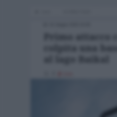
Home
IN PRIMO PIANO
01 Giugno 2025 16:00
Primo attacco c
colpita una bas
al lago Baikal
6344