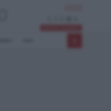
ACCEDI
Abbonati / Sostienici
NIONI
SHOP