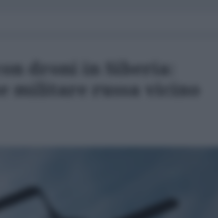
on droni in Siberia:
e militare russa vicino