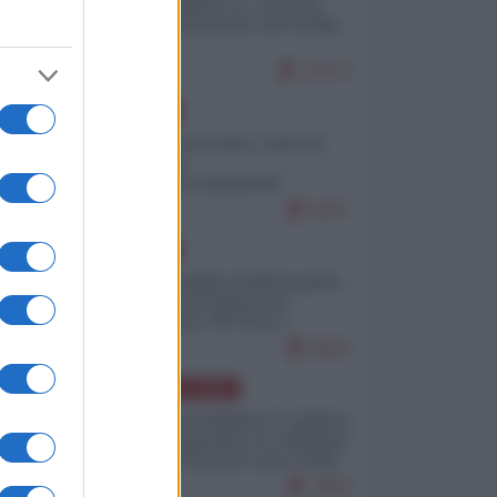
Quali sarebbero le “vittorie
ucraine” decantate dai media
italici?
11373
EUROPA
Invasione di Ceuta: cosa sta
accadendo
nell'enclave spagnola?
9237
EUROPA
Quando il figlio di Netanyahu
incitava "l'occupazione
musulmana" di Ceuta e
Melilla
8526
AMERICA LATINA
Dalla Convertibilità al "grillete
fiscal": l'Argentina si consegna
ai mercati (ancora una volta)
7853