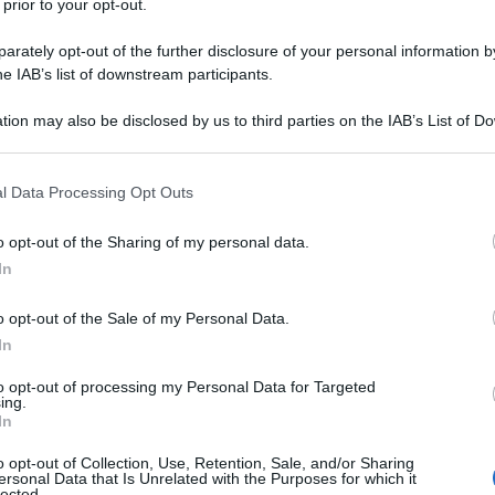
omenica una base militare nella regione siberiana di
 prior to your opt-out.
torità locali hanno definito il primo episodio del
rately opt-out of the further disclosure of your personal information by
onflitto russo-ucraino.
he IAB’s list of downstream participants.
tion may also be disclosed by us to third parties on the IAB’s List of 
overnatore regionale
Igor Kobzev,
l’attacco è
 that may further disclose it to other third parties.
ento di Sredny, a circa 150 chilometri dal lago Baikal
 that this website/app uses one or more Google services and may gath
oluogo della regione. I droni hanno preso di mira
l Data Processing Opt Outs
including but not limited to your visit or usage behaviour. You may click 
o uno di essi avrebbe colpito un edificio
 to Google and its third-party tags to use your data for below specifi
o opt-out of the Sharing of my personal data.
di Novomaltinsk.
ogle consent section.
In
o opt-out of the Sale of my Personal Data.
In
to opt-out of processing my Personal Data for Targeted
ing.
In
o opt-out of Collection, Use, Retention, Sale, and/or Sharing
ersonal Data that Is Unrelated with the Purposes for which it
lected.