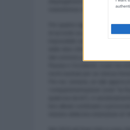
dispiegamento di armi simili, lega
authenti
statunitense nelle regioni intere
Per quanto riguarda le prospettiv
di accordo su qualcosa che lo sos
impossibile senza che Washington
delle idee USA per l'avvio di nego
dal contesto politico-militare neg
Russia e Occidente, è per noi evi
rischi nucleari per se stessa forn
Per noi, tuttavia, un tale approcc
‘compartimentazione’ (cioè "la R
qualcosa da lei"), è assolutamente
loro alleati continuano a provocar
mistero della loro intenzione di ‘i
Nel 2019 gli Stati Uniti si sono rit