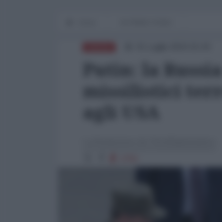
Home
IN PRIMO PIANO
01 Luglio 2024 15:43
RUSSIA
Putin: la Russi
missilistici te
agli USA
La Redazione de l'AntiDiplomatico
2750