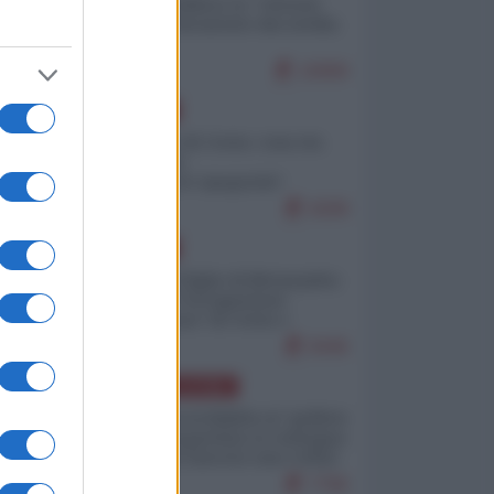
Quali sarebbero le “vittorie
ucraine” decantate dai media
italici?
10069
EUROPA
Invasione di Ceuta: cosa sta
accadendo
nell'enclave spagnola?
9208
EUROPA
Quando il figlio di Netanyahu
incitava "l'occupazione
musulmana" di Ceuta e
Melilla
8446
AMERICA LATINA
Dalla Convertibilità al "grillete
fiscal": l'Argentina si consegna
ai mercati (ancora una volta)
7766