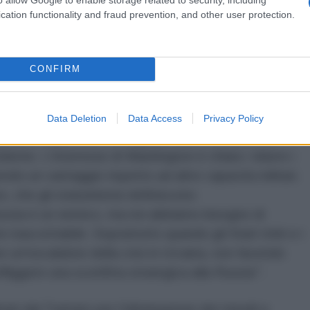
ta alla comparsa di armi simili di fabbricazione
cation functionality and fraud prevention, and other user protection.
ssate, sta diventando più acuta.
e di dialogo con gli Stati Uniti sul Trattato START e
CONFIRM
tituisca, abbiamo chiarito che il dialogo è
 abbandoni la sua linea anti-russa. L'inadeguatezza
ziati sul controllo degli armamenti nucleari, separate
Data Deletion
Data Access
Privacy Policy
ativo e dallo stato di degrado delle relazioni tra
dente. L'interesse di Washington è chiaro: ridurre i
endo un vantaggio rispetto ad altre capacità militari.
io, che gli statunitensi definiscono
ussia è un nemico, ma noi abbiamo bisogno di
 inaccettabile. Soprattutto quando gli Stati Uniti e i
e un'escalation della crisi in Ucraina, non facendo
nfliggere una sconfitta strategica alla Russia’”.
irati dal Trattato per l'eliminazione dei missili a