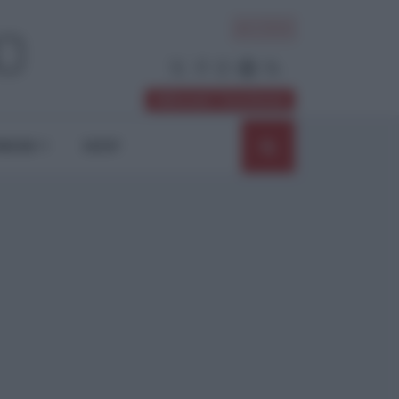
ACCEDI
Abbonati / Sostienici
NIONI
SHOP