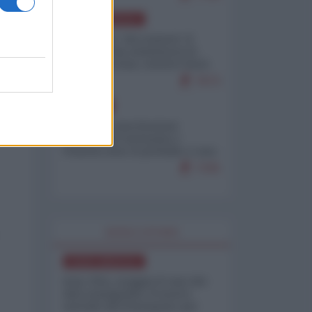
NORD-AMERICA
Il "mistero" dei numeri: il
governo Usa minimizza le
vittime in Iran, mentre fonti
interne...
7673
EUROPA
Mosca: le esercitazioni
nucleari di Germania e
Francia sono il preludio a una
guerra contro la Russia
7335
WORLD AFFAIRS
NORD-AMERICA
Iran-USA, scoppia il caso dei
dati manipolati: il nuovo
metodo del Pentagono per