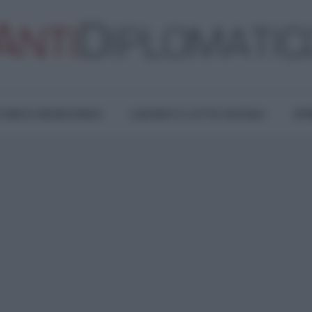
TURA E RESISTENZA
LAVORO E LOTTE SOCIALI
OPI