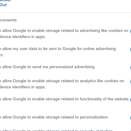
o staccando da sotto i piedi. In gran parte a causa
Out
, che credevano nel loro "eccezionalismo", infallibilità
ntare la perdita della posizione di egemone, si sono
consents
a della superiorità militare, il desiderio di assicurarsi
o allow Google to enable storage related to advertising like cookies on
a. Questo spiega il rifiuto delle restrizioni sul
evice identifiers in apps.
i strumenti volti a garantire un equilibrio strategico
o allow my user data to be sent to Google for online advertising
 processi internazionali.
s.
nverosimile, gli Stati Uniti si sono presi la briga di
to allow Google to send me personalized advertising.
azione delle armi nucleari. In realtà, gli Stati Uniti
o allow Google to enable storage related to analytics like cookies on
 missili vietati dal Trattato, anche contro la Cina.
evice identifiers in apps.
entate un ostacolo e sono stati eliminati senza
o allow Google to enable storage related to functionality of the website
e negative di questo passo per la sicurezza
 Con l'attuazione dei piani per il dispiegamento di
ropa e nella regione dell'Asia-Pacifico, la questione
o allow Google to enable storage related to personalization.
pplicazione della moratoria imposta dalla Russia sul
o allow Google to enable storage related to security, including