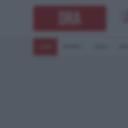
HOME
ESTERI
ITALIA
CUL