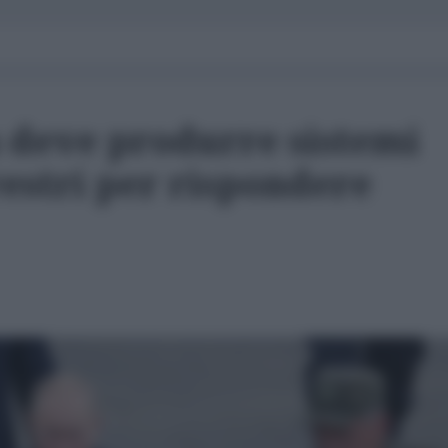
a deve produrre sistemi
rrestri per rispondere