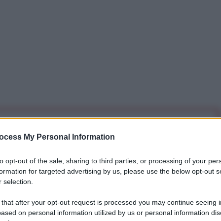
iti per sempre. Il tuo contributo fa la differenza:
ocess My Personal Information
mazione. L'ANTIDIPLOMATICO SEI ANCHE TU!
to opt-out of the sale, sharing to third parties, or processing of your per
formation for targeted advertising by us, please use the below opt-out s
a 5€
Dona 15€
Scegli importo
 selection.
 that after your opt-out request is processed you may continue seeing i
ased on personal information utilized by us or personal information dis
n ha dichiarato che Mosca dovrebbe avviare la