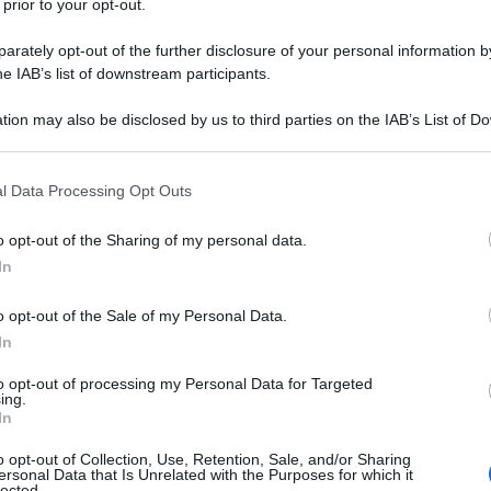
 prior to your opt-out.
 e corto raggio in risposta alle azioni ostili degli
o questa dichiarazione durante una riunione operativa
rately opt-out of the further disclosure of your personal information by
he IAB’s list of downstream participants.
iglio di sicurezza russo.
tion may also be disclosed by us to third parties on the IAB’s List of 
 della Russia è causata dal possibile
 that may further disclose it to other third parties.
 Uniti dei loro missili a medio e corto raggio in varie
 that this website/app uses one or more Google services and may gath
l Data Processing Opt Outs
 gli Stati Uniti hanno già portato tali missili alle
including but not limited to your visit or usage behaviour. You may click 
 to Google and its third-party tags to use your data for below specifi
n Danimarca) e nel sud-est asiatico (nelle Filippine).
o opt-out of the Sharing of my personal data.
ogle consent section.
In
 la produzione di questi sistemi d'attacco e poi, in
o opt-out of the Sale of my Personal Data.
ere decisioni su dove - se necessario per garantire la
In
e parole al riguardo.
to opt-out of processing my Personal Data for Targeted
ing.
teri russo Sergei Lavrov, in un'intervista all'agenzia
In
la violazione del Trattato INF da parte delle
o opt-out of Collection, Use, Retention, Sale, and/or Sharing
di Washington è semplice. I pilastri che garantivano il
ersonal Data that Is Unrelated with the Purposes for which it
lected.