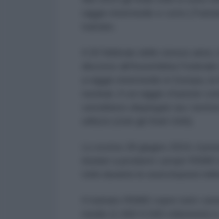
raggio intermedio e corto (Trattato
trattato.
Il 20 febbraio dello stesso anno, 
discorso all'Assemblea Federale c
a raggio intermedio in Europa, la
nucleari, il cui raggio d'azione co
verrebbero dispiegati sia i territori
utilizzo (cioè gli Stati Uniti).
Lo scorso 28 giugno 2024, il pre
iniziare a produrre i propri RSMD in
Uniti durante le esercitazioni mili
Il trattato RSMD copre tutti i siste
medio (1.000-5.500 chilometri) e