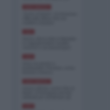
minimizzare le perdite
NORD-AMERICA
"Scorte al limite": il retroscena
CNN sulla difesa USA nel
conflitto iraniano
ASIA
Yemen, blocco Bab el-Mandab:
Le superpetroliere saudite
costrette a circumnavigare
l'Africa
ASIA
l'Iran era pronto a
bombardare l'Ucraina, cos'ha
fermato l'attacco
NORD-AMERICA
Guerra all'Iran, scorte USA al
limite: il Pentagono investe
miliardi per ricostituire gli
arsenali
ASIA