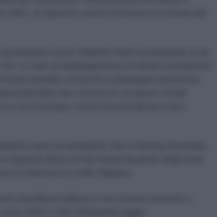
 INF). In risposta, anche la Russia si è ritirata dal
il presidente russo Vladimir Putin ha dichiarato in un
he, in caso di dispiegamento di missili statunitensi
 Russia sarebbe costretta a dispiegare deterrenti
mprenderebbe sia i territori in cui questi missili
 in cui si trovano i centri decisionali per il loro
sidente russo ha dichiarato che la Russia dovrebbe
 risposta all'uso di tali missili da parte degli Stati
tari in Danimarca e nelle Filippine.
mi missilistici balistici e da crociera terrestri a
 corto (500-1.000 chilometri) raggio.