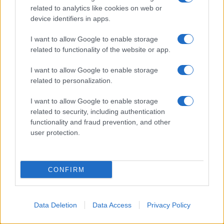
related to analytics like cookies on web or
di Alessandro Bartoloni
device identifiers in apps.
I want to allow Google to enable storage
related to functionality of the website or app.
Come finirebbe una guerra tra UE e
I want to allow Google to enable storage
Russia? Tre scenari per il 2030 (e le
related to personalization.
alternative alla linea dura)
I want to allow Google to enable storage
20 Luglio 2026 10:00
related to security, including authentication
functionality and fraud prevention, and other
user protection.
#
EDITORIALI
CONFIRM
Data Deletion
Data Access
Privacy Policy