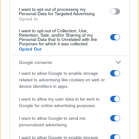
use your data for below specified purposes in below Google
I want to opt-out of processing my
consent section.
Personal Data for Targeted Advertising.
Opted In
#
GEOGRAFIE
DEL
POTERE
I want to opt-out of Collection, Use,
Retention, Sale, and/or Sharing of my
Personal Data that Is Unrelated with the
Purposes for which it was collected.
di Fabio Massimo Paernti
Opted Out
Google consents
I want to allow Google to enable storage
related to advertising like cookies on web or
"Mentre noi giochiamo con i chatbot, la
device identifiers in apps.
Cina si è presa il futuro dell'IA" (VIDEO)
I want to allow my user data to be sent to
24 Giugno 2026 08:00
Google for online advertising purposes.
I want to allow Google to send me
personalized advertising.
#
RETHINK.POWER
I want to allow Google to enable storage