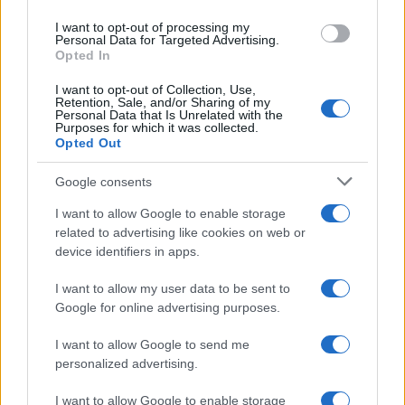
use your data for below specified purposes in below Google
I want to opt-out of processing my
consent section.
Personal Data for Targeted Advertising.
Opted In
I want to opt-out of Collection, Use,
Retention, Sale, and/or Sharing of my
Personal Data that Is Unrelated with the
Purposes for which it was collected.
Opted Out
Google consents
I want to allow Google to enable storage
related to advertising like cookies on web or
device identifiers in apps.
I want to allow my user data to be sent to
Google for online advertising purposes.
I want to allow Google to send me
#
GEOGRAFIE
DEL
POTERE
personalized advertising.
I want to allow Google to enable storage