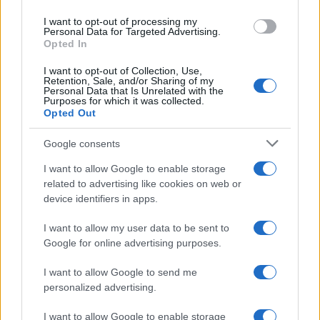
use your data for below specified purposes in below Google
di Fabrizio Verde
I want to opt-out of processing my
consent section.
Personal Data for Targeted Advertising.
Opted In
I want to opt-out of Collection, Use,
Retention, Sale, and/or Sharing of my
Personal Data that Is Unrelated with the
Dalla Convertibilità al "grillete fiscal":
Purposes for which it was collected.
l'Argentina si consegna ai mercati (ancora
Opted Out
una volta)
Google consents
01 Agosto 2026 19:07
I want to allow Google to enable storage
related to advertising like cookies on web or
device identifiers in apps.
#
ECONOMIA
E
DINTORNI
I want to allow my user data to be sent to
Google for online advertising purposes.
di Giuseppe Masala
I want to allow Google to send me
personalized advertising.
I want to allow Google to enable storage