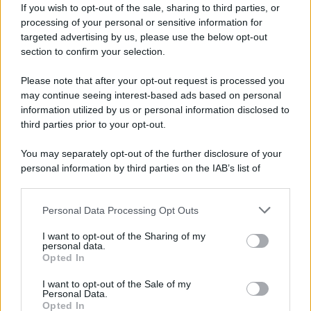
If you wish to opt-out of the sale, sharing to third parties, or
processing of your personal or sensitive information for
targeted advertising by us, please use the below opt-out
section to confirm your selection.
#
STORIA
IN
DIRETTA
Please note that after your opt-out request is processed you
may continue seeing interest-based ads based on personal
di Loretta Napoleoni
information utilized by us or personal information disclosed to
third parties prior to your opt-out.
You may separately opt-out of the further disclosure of your
personal information by third parties on the IAB’s list of
downstream participants.
"Black Rock non perde mai" – l'allarme di
Volpi sulla bolla tecnologica
Personal Data Processing Opt Outs
This information may also be disclosed by us to third parties
27 Giugno 2026 16:24
on the IAB’s List of Downstream Participants that may further
I want to opt-out of the Sharing of my
disclose it to other third parties.
personal data.
Opted In
Please note that this website/app uses one or more Google
services and may gather and store information including but
#
MONDISUD
I want to opt-out of the Sale of my
Personal Data.
not limited to your visit or usage behaviour. You may click to
Opted In
grant or deny consent to Google and its third-party tags to