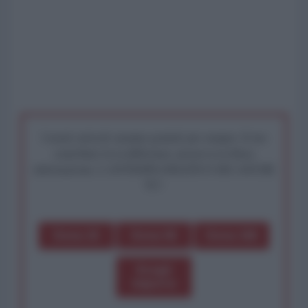
I nostri articoli saranno gratuiti per sempre. Il tuo
contributo fa la differenza: preserva la libera
informazione. L'ANTIDIPLOMATICO SEI ANCHE
TU!
Dona 1€
Dona 5€
Dona 15€
Scegli
importo