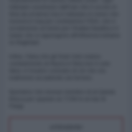
miliziano sostenuto dall'Iran che è ucciso in
Siria da un'arma Usa è miliziano in meno che
tornerà in Iraq per combattere l'ISIS, che è
ovviamente un bene per l'Arabia Saudita e il
Qatar che si oppongono all'influenza iraniana
su Baghdad.
Infine, l'idea che gli Stati Uniti stanno
combattendo al-Nusra in Siria non è solo
falsa: è l'esatto contrario di ciò che sta
realmente accadendo sul terreno.
Speriamo che nessun membro di al Qaeda
finisca per sparare un TOW in un bar di
Parigi.
ATTENZIONE!