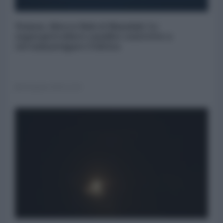
Yemen, blocco Bab el-Mandab: Le
superpetroliere saudite costrette a
circumnavigare l'Africa
04 Agosto 2026 12:30