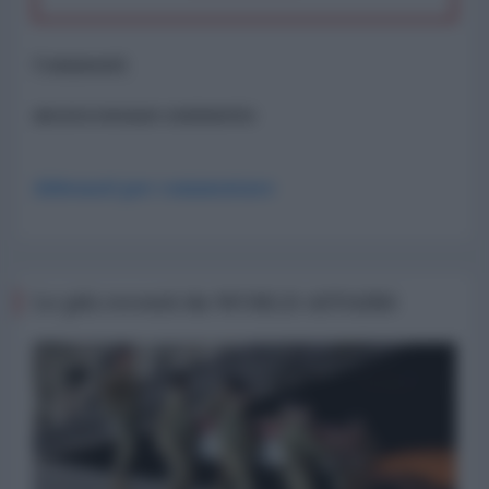
Commenti
ancora nessun commento
Abbonati per commentare
Le più recenti da WORLD AFFAIRS