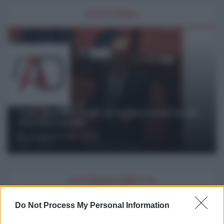
#
EDITORIALI
Cina, Russia e Iran, io ve l’avevo detto (di
Vito Petrocelli)
07 Agosto 2026 18:00
#
STORIA
IN
DIRETTA
Do Not Process My Personal Information
di Loretta Napoleoni