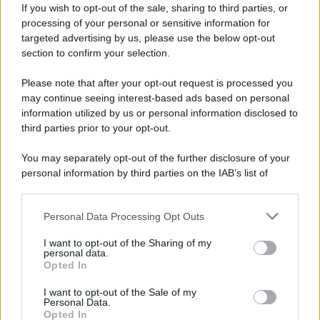
If you wish to opt-out of the sale, sharing to third parties, or
processing of your personal or sensitive information for
targeted advertising by us, please use the below opt-out
section to confirm your selection.
"Black Rock non perde mai" – l'allarme di
Please note that after your opt-out request is processed you
Volpi sulla bolla tecnologica
may continue seeing interest-based ads based on personal
27 Giugno 2026 16:24
information utilized by us or personal information disclosed to
third parties prior to your opt-out.
You may separately opt-out of the further disclosure of your
personal information by third parties on the IAB’s list of
#
MONDISUD
downstream participants.
Personal Data Processing Opt Outs
This information may also be disclosed by us to third parties
di Fabrizio Verde
on the IAB’s List of Downstream Participants that may further
I want to opt-out of the Sharing of my
disclose it to other third parties.
personal data.
Opted In
Please note that this website/app uses one or more Google
services and may gather and store information including but
I want to opt-out of the Sale of my
Dalla Convertibilità al "grillete fiscal":
Personal Data.
not limited to your visit or usage behaviour. You may click to
l'Argentina si consegna ai mercati (ancora
Opted In
grant or deny consent to Google and its third-party tags to