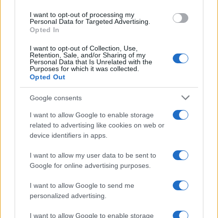
use your data for below specified purposes in below Google
I want to opt-out of processing my
consent section.
Personal Data for Targeted Advertising.
Opted In
Registro di ispezione di un drone
I want to opt-out of Collection, Use,
intelligente
Retention, Sale, and/or Sharing of my
Personal Data that Is Unrelated with the
30 Luglio 2026 09:00
Purposes for which it was collected.
Opted Out
Google consents
#
LA
BELT
AND
ROAD
INITIATIVE
I want to allow Google to enable storage
related to advertising like cookies on web or
device identifiers in apps.
I want to allow my user data to be sent to
Google for online advertising purposes.
I want to allow Google to send me
personalized advertising.
Yunnan: Dove il tè incontra il caffè e la
macadamia profuma di futuro
I want to allow Google to enable storage