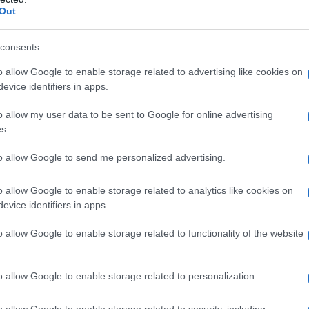
Out
consents
ATTENZIONE!
o allow Google to enable storage related to advertising like cookies on
evice identifiers in apps.
r reagire alla dittatura degli algoritmi.
o allow my user data to be sent to Google for online advertising
iDiplomatico lede un tuo diritto fondamentale.
s.
a vera informazione pluralista.
to allow Google to send me personalized advertising.
a alla nostra Lunga Marcia.
o allow Google to enable storage related to analytics like cookies on
evice identifiers in apps.
Abbonati!
o allow Google to enable storage related to functionality of the website
o allow Google to enable storage related to personalization.
pure effettua una donazione
o allow Google to enable storage related to security, including