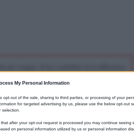
iti per sempre. Il tuo contributo fa la differenza:
mazione. L'ANTIDIPLOMATICO SEI ANCHE TU!
ocess My Personal Information
a 5€
Dona 15€
Scegli importo
to opt-out of the sale, sharing to third parties, or processing of your per
formation for targeted advertising by us, please use the below opt-out s
 selection.
ria di petrolio di Chuguev, nella regione di Kharkiv,
 that after your opt-out request is processed you may continue seeing i
ali britannici e personale di stato maggiore delle
ased on personal information utilized by us or personal information dis