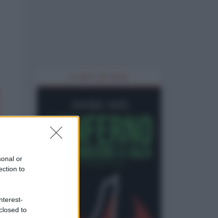
IL LIBRO DEL MESE
sonal or
ection to
nterest-
closed to