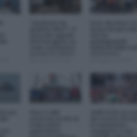
di
"Qualcuno ha
Iran, Hormuz e il
qualche idea?": il
boom del petroli
el
surreale appello
chi sta
lla
del Pentagono su
guadagnando
come continuare
miliardi dalla cri
la guerra contro
energetica
l'Iran
08:00
05 Agosto 2026 18:00
05 Agosto 2026 09:00
chi nel
Oltre 1.000
ANPI-UCEI, la res
llo
tesserati uccisi: la
dei vertici: Perch
Federcalcio
il comunicato
 ore
palestinese
congiunto è uno
la
attacca la FIFA su
schiaffo alla vera