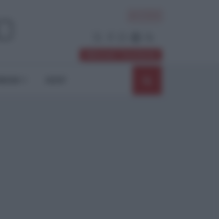
ACCEDI
Abbonati / Sostienici
NIONI
SHOP