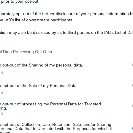
 prior to your opt-out.
è stata riportata dall’agenzia di stampa russa RIA
ella resistenza filorussa di Mykolaiv, Sergei
rately opt-out of the further disclosure of your personal information by
he IAB’s list of downstream participants.
tion may also be disclosed by us to third parties on the IAB’s List of 
alla fonte, l'impianto è stato colpito durante la notte
 that may further disclose it to other third parties.
o utilizzando come punto di raccolta in preparazione
 that this website/app uses one or more Google services and may gath
riti e i morti ci sono ufficiali britannici; sono stati
l Data Processing Opt Outs
including but not limited to your visit or usage behaviour. You may click 
Tra i feriti e i morti ci sono anche ufficiali di stato
 to Google and its third-party tags to use your data for below specifi
o opt-out of the Sharing of my personal data.
ine", ha dichiarato Lebedev.
ogle consent section.
In
to che da mercoledì le Forze Armate ucraine stavano
o opt-out of the Sale of my Personal Data.
giamento negli hangar intorno alla città e
In
sonale presso la raffineria. Lebedev ha aggiunto
to opt-out of processing my Personal Data for Targeted
ing.
orze di riserva, inclusi "specialisti stranieri nel
In
iglieri".
o opt-out of Collection, Use, Retention, Sale, and/or Sharing
ersonal Data that Is Unrelated with the Purposes for which it
i evacuati dalla struttura circa 58 soldati stranieri in
lected.