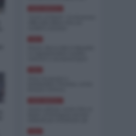
minimizzare le perdite
NORD-AMERICA
"Scorte al limite": il retroscena
CNN sulla difesa USA nel
conflitto iraniano
o:
ASIA
si
Yemen, blocco Bab el-Mandab:
Le superpetroliere saudite
costrette a circumnavigare
l'Africa
ASIA
l'Iran era pronto a
bombardare l'Ucraina, cos'ha
fermato l'attacco
NORD-AMERICA
Guerra all'Iran, scorte USA al
a
limite: il Pentagono investe
é
miliardi per ricostituire gli
arsenali
ASIA