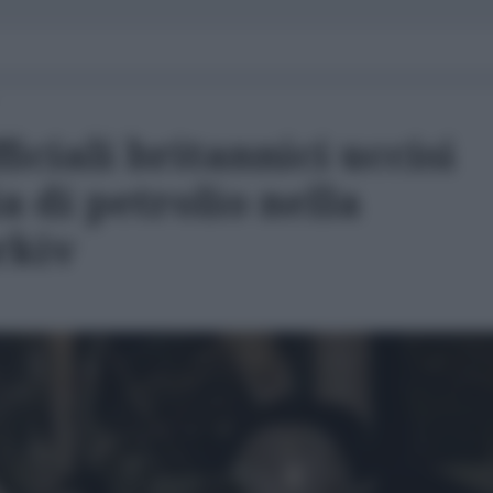
ficiali britannici uccisi
a di petrolio nella
rkiv