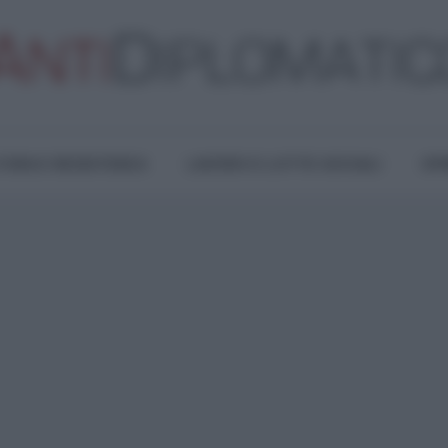
TURA E RESISTENZA
LAVORO E LOTTE SOCIALI
OPI