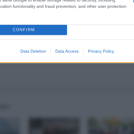
a 5€
Dona 15€
Scegli importo
cation functionality and fraud prevention, and other user protection.
CONFIRM
Data Deletion
Data Access
Privacy Policy
IANO