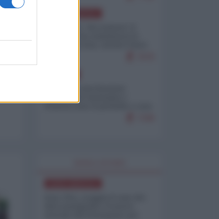
NORD-AMERICA
Il "mistero" dei numeri: il
governo Usa minimizza le
vittime in Iran, mentre fonti
interne...
7679
EUROPA
Mosca: le esercitazioni
nucleari di Germania e
Francia sono il preludio a una
guerra contro la Russia
7349
WORLD AFFAIRS
NORD-AMERICA
Iran-USA, scoppia il caso dei
dati manipolati: il nuovo
metodo del Pentagono per