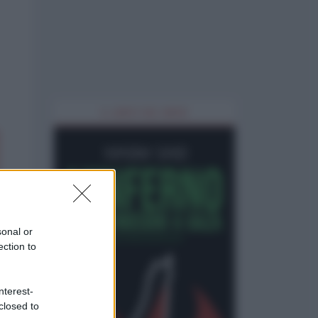
IL LIBRO DEL MESE
sonal or
ection to
nterest-
closed to