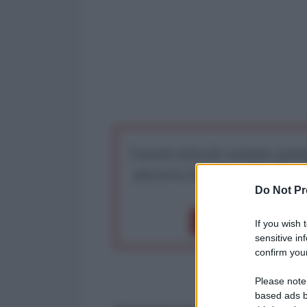
I nostri articoli saranno gratu
preserva la libera infor
Do Not Pr
Dona 1€
Don
If you wish 
sensitive in
confirm your
Please note
based ads b