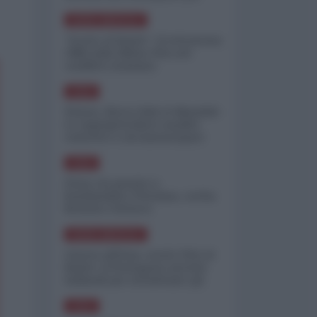
minimizzare le perdite
NORD-AMERICA
"Scorte al limite": il retroscena
CNN sulla difesa USA nel
conflitto iraniano
ASIA
Yemen, blocco Bab el-Mandab:
Le superpetroliere saudite
costrette a circumnavigare
l'Africa
ASIA
l'Iran era pronto a
bombardare l'Ucraina, cos'ha
fermato l'attacco
NORD-AMERICA
Guerra all'Iran, scorte USA al
limite: il Pentagono investe
miliardi per ricostituire gli
arsenali
ASIA