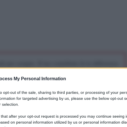
iti per sempre. Il tuo contributo fa la differenza:
mazione. L'ANTIDIPLOMATICO SEI ANCHE TU!
ocess My Personal Information
a 5€
Dona 15€
Scegli importo
to opt-out of the sale, sharing to third parties, or processing of your per
formation for targeted advertising by us, please use the below opt-out s
 selection.
 that after your opt-out request is processed you may continue seeing i
ased on personal information utilized by us or personal information dis