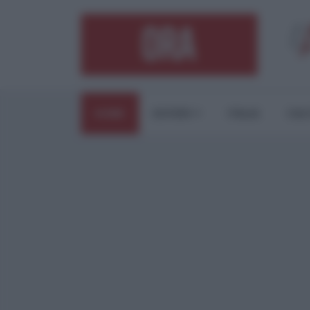
HOME
ESTERI
ITALIA
CUL