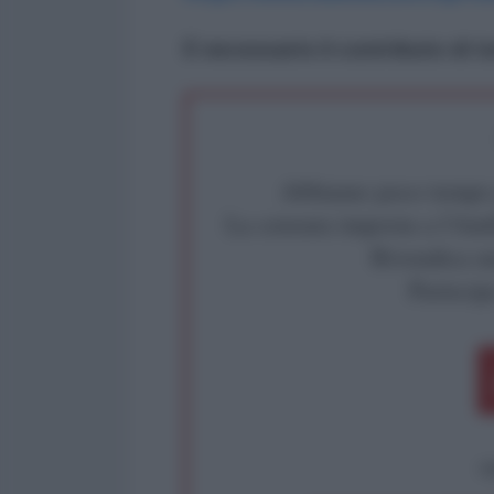
È necessario il contributo di tu
Abbiamo poco tempo pe
La censura imposta a l'Ant
Rivendica un
Partecip
op