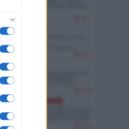
Quali sarebbero le “vittorie
ucraine” decantate dai media
italici?
9652
EUROPA
Invasione di Ceuta: cosa sta
accadendo
nell'enclave spagnola?
9176
EUROPA
Quando il figlio di Netanyahu
incitava "l'occupazione
musulmana" di Ceuta e
Melilla
8335
AMERICA LATINA
Dalla Convertibilità al "grillete
fiscal": l'Argentina si consegna
ai mercati (ancora una volta)
7690