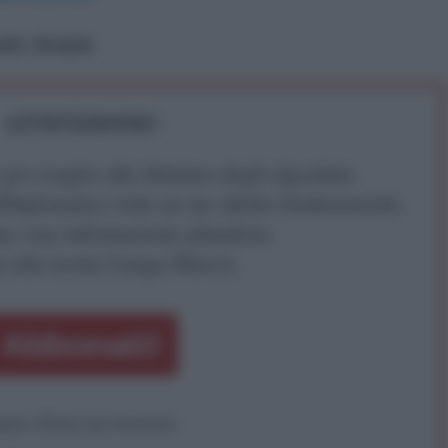
tti. Grazie
ATTENZIONE!
r reagire alla dittatura degli algoritmi.
iDiplomatico lede un tuo diritto fondamentale.
a vera informazione pluralista.
a alla nostra Lunga Marcia.
Abbonati!
pure effettua una donazione