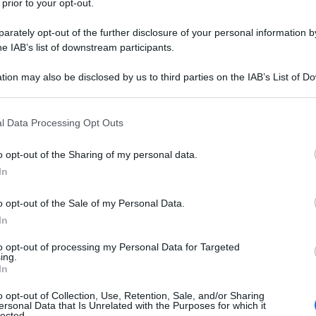
n cambio della consegna di Bashar al Assad. Sarebbe
 prior to your opt-out.
ove delle nuove autorità siriane nel corso del primo
rately opt-out of the further disclosure of your personal information by
zione di Mosca. La notizia è stata
riferita
dall’Agenzia
he IAB’s list of downstream participants.
tion may also be disclosed by us to third parties on the IAB’s List of 
 that may further disclose it to other third parties.
tato di commentare queste indiscrezioni.
 that this website/app uses one or more Google services and may gath
l Data Processing Opt Outs
including but not limited to your visit or usage behaviour. You may click 
Peskov non ha dato alcuna risposta, ieri, quando i
 to Google and its third-party tags to use your data for below specifi
o opt-out of the Sharing of my personal data.
azioni in merito.
ogle consent section.
In
di Mosca ha spiegato che la delegazione guidata
o opt-out of the Sale of my Personal Data.
e Vladimir Putin per il Medio Oriente e l'Africa, il
In
 Bogdanov, ha tenuto colloqui "franchi" nella speranza
to opt-out of processing my Personal Data for Targeted
artous e la base aerea di Khmeimim.
ing.
In
iana SANA ha precisato che Damasco ha chiesto alla
o opt-out of Collection, Use, Retention, Sale, and/or Sharing
ersonal Data that Is Unrelated with the Purposes for which it
ttraverso "misure concrete come il risarcimento, la
lected.