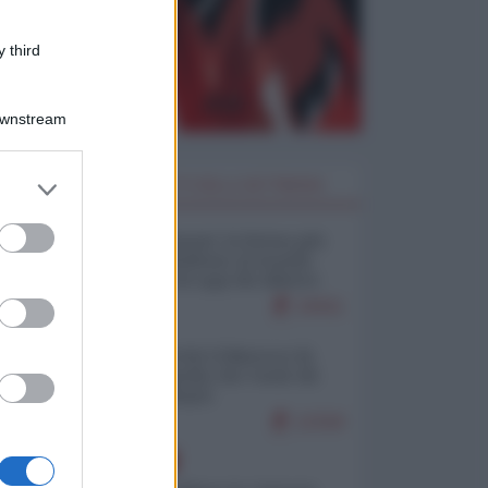
 third
Downstream
er and store
I PIÙ LETTI DELLA SETTIMANA
to grant or
ed purposes
Restare umani: la forma più
alta di ribellione al mondo
distopico di oggi (di Alberto
Bradanini)
19411
Ceuta: perché il Marocco fa
con noi quello che vuole (di
Alberto Negri)
12318
EUROPA