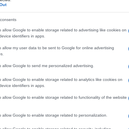
Out
consents
to di aver "sottolineato che il ripristino delle
i del passato, rispettare la volontà del popolo siriano
o allow Google to enable storage related to advertising like cookies on
evice identifiers in apps.
o allow my user data to be sent to Google for online advertising
 ha fornito ulteriori dettagli dell'incontro, ma
ha
s.
 incrollabile sostegno all'unità, all'integrità
to allow Google to send me personalized advertising.
 Repubblica araba siriana".
o allow Google to enable storage related to analytics like cookies on
me “importante”, insistendo: “È necessario costruire
evice identifiers in apps.
e con le autorità siriane”.
o allow Google to enable storage related to functionality of the website
a confermato che c'è stata una "franca discussione
 che le due parti avrebbero proseguito i contatti per
o allow Google to enable storage related to personalization.
fare riferimento specifico alle due basi militari.
o allow Google to enable storage related to security, including