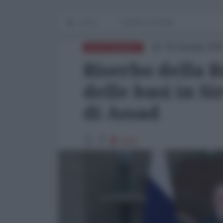
Home
WORLD AFFAIRS
30 Gennaio 202
MEDITERRANEO
Riserbo della 
delle basi in S
di Assad
1947