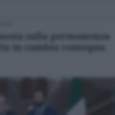
5 09:00
Russia sulla permanenza
iria in cambio consegna