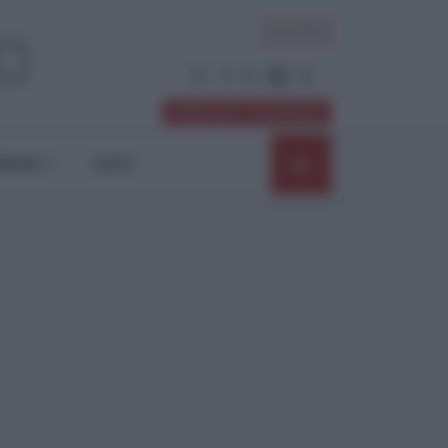
ACCEDI
Abbonati / Sostienici
NIONI
SHOP