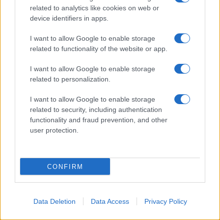
related to analytics like cookies on web or
device identifiers in apps.
I want to allow Google to enable storage
related to functionality of the website or app.
I want to allow Google to enable storage
related to personalization.
Cina, Russia e Iran, io ve l’avevo detto (di
Vito Petrocelli)
I want to allow Google to enable storage
07 Agosto 2026 18:00
related to security, including authentication
functionality and fraud prevention, and other
user protection.
#
STORIA
IN
DIRETTA
CONFIRM
di Loretta Napoleoni
Data Deletion
Data Access
Privacy Policy