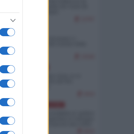
Ceuta: perché il Marocco fa
con noi quello che vuole (di
Alberto Negri)
12797
ITALIA
Il turismo di massa e i
"risvegli" del Corriere della
sera
10169
EUROPA
Cina, Russia e Iran, io ve
l’avevo detto (di Vito
Petrocelli)
8419
AMERICA LATINA
Dalla Convertibilità al "grillete
fiscal": l'Argentina si consegna
ai mercati (ancora una volta)
8043