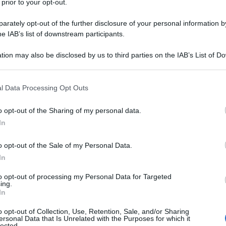
 prior to your opt-out.
lla nota, avrebbero migliorato la loro posizione
 della località.
rately opt-out of the further disclosure of your personal information by
he IAB’s list of downstream participants.
a a complemento di un più ampio resoconto
tion may also be disclosed by us to third parties on the IAB’s List of 
erreno. Secondo i dati diffusi da Mosca, le perdite
 that may further disclose it to other third parties.
nata ammontano a circa 1.540 militari, distribuite sui
 that this website/app uses one or more Google services and may gath
l Data Processing Opt Outs
elle enormi difficoltà sul terreno del regime di Kiev,
including but not limited to your visit or usage behaviour. You may click 
tale che cerca di accreditare l’immagine di
 to Google and its third-party tags to use your data for below specifi
o opt-out of the Sharing of my personal data.
ogle consent section.
a linea del fronte.
In
sarebbero stati messi fuori combattimento 205
o opt-out of the Sale of my Personal Data.
In
zzo corazzato. Nel settore Ovest il bilancio racconta
armati, mentre nel settore Sud si contano oltre 225
to opt-out of processing my Personal Data for Targeted
ing.
ntro avrebbe inflitto all'esercito di Kiev la perdita di
In
razzato, il gruppo Est oltre 475 soldati e sei mezzi
o opt-out of Collection, Use, Retention, Sale, and/or Sharing
ne, le perdite ucraine sarebbero state di circa 65
ersonal Data that Is Unrelated with the Purposes for which it
lected.