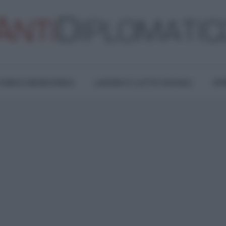
TURA E RESISTENZA
LAVORO E LOTTE SOCIALI
OPI