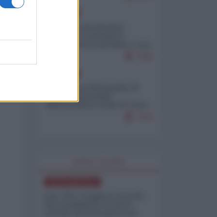
EUROPA
Mosca: le esercitazioni
nucleari di Germania e
Francia sono il preludio a una
guerra contro la Russia
7636
EUROPA
Petro accusa Netanyahu di
essere responsabile
"dell'invasione civile di Ceuta
da parte dei marocchini"
7213
WORLD AFFAIRS
NORD-AMERICA
Iran-USA, scoppia il caso dei
dati manipolati: il nuovo
metodo del Pentagono per