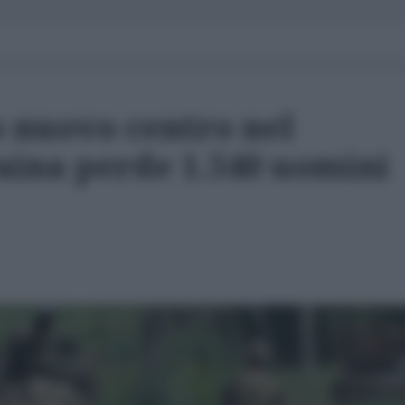
o nuovo centro nel
aina perde 1.540 uomini