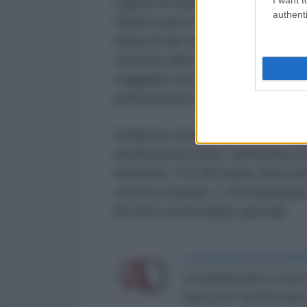
regioni di Dnepropetrovsk, Poltav
authenti
Difesa russo evidenzia che quest
attacchi del regime di Kiev contro 
secondo Mosca continuano a colpi
viaggiano sui mezzi pubblici. Ac
definendola un tentativo di giusti
Il bilancio complessivo delle operaz
dal dicastero russo, ammonta a 6
elicotteri, 176.303 droni, 664 siste
veicoli corazzati, 1.754 lanciarazz
65.824 veicoli militari speciali.
LA REDAZIONE DE L'ANT
L'AntiDiplomatico è una te
Roma al n° 162/2015 del re