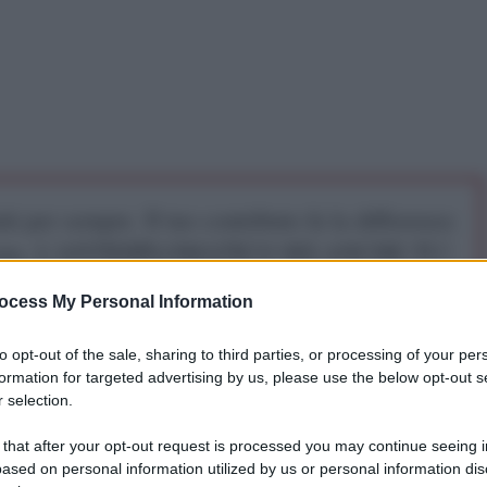
iti per sempre. Il tuo contributo fa la differenza:
mazione. L'ANTIDIPLOMATICO SEI ANCHE TU!
ocess My Personal Information
a 5€
Dona 15€
Scegli importo
to opt-out of the sale, sharing to third parties, or processing of your per
formation for targeted advertising by us, please use the below opt-out s
 selection.
 reso noto che le proprie truppe nel corso delle
oni militari hanno liberato un nuovo insediamento
 that after your opt-out request is processed you may continue seeing i
ased on personal information utilized by us or personal information dis
novka, nella regione di Kharkov. Le unità del