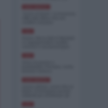
minimizzare le perdite
NORD-AMERICA
"Scorte al limite": il retroscena
CNN sulla difesa USA nel
conflitto iraniano
ASIA
Yemen, blocco Bab el-Mandab:
Le superpetroliere saudite
costrette a circumnavigare
l'Africa
ASIA
l'Iran era pronto a
bombardare l'Ucraina, cos'ha
fermato l'attacco
NORD-AMERICA
Guerra all'Iran, scorte USA al
limite: il Pentagono investe
miliardi per ricostituire gli
arsenali
ASIA