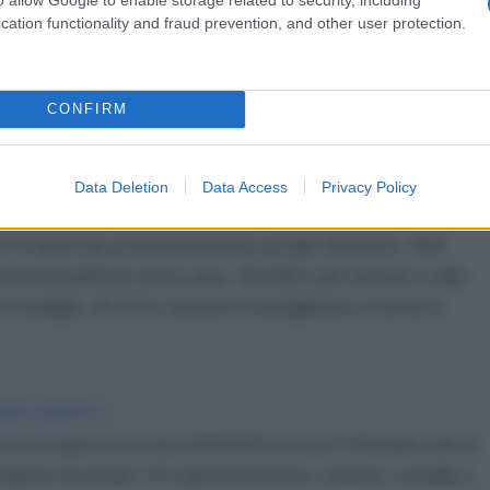
a, Cherkasy, Chernigov e Kiev. Il Ministero della
cation functionality and fraud prevention, and other user protection.
e operazioni rappresentano una risposta agli
obiettivi non militari sul territorio russo, che
re civili mentre dormono nelle loro case o
CONFIRM
cusa che l'Ucraina respinge sistematicamente,
ficare la prosecuzione della guerra.
Data Deletion
Data Access
Privacy Policy
ioni dall'inizio del conflitto, secondo i dati forniti
73 aerei da combattimento ucraini distrutti, 284
mi missilistici terra-aria, 30.060 carri armati e altri
i multipli, 35.672 cannoni di artiglieria e mortai e
IDIPLOMATICO
stata registrata in data 08/09/2015 presso il Tribunale civile di
gistro di stampa. Per ogni informazione, richiesta, consiglio e