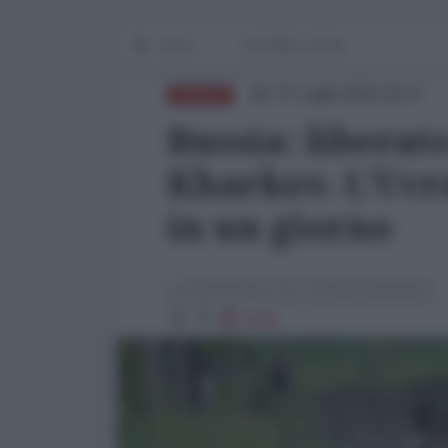
Home
IN PRIMO PIANO
07 Luglio 2026 16:17
RUSSIA
Russia: liberat
Kharkov. L'Ucr
in un giorno
La Redazione de l'AntiDiplomatico
5030