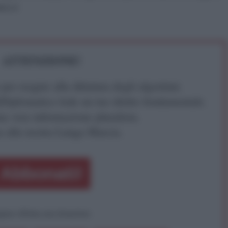
ico.it
ATTENZIONE!
r reagire alla dittatura degli algoritmi.
iDiplomatico lede un tuo diritto fondamentale.
a vera informazione pluralista.
a alla nostra Lunga Marcia.
Abbonati!
pure effettua una donazione