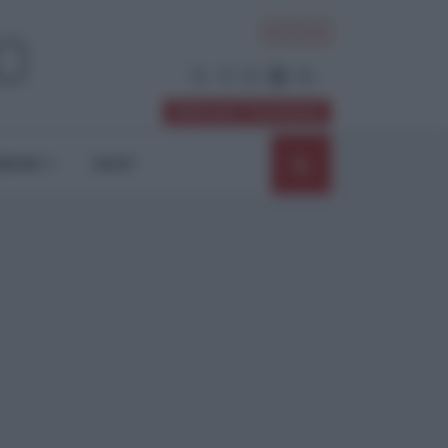
ACCEDI
Abbonati / Sostienici
NIONI
SHOP