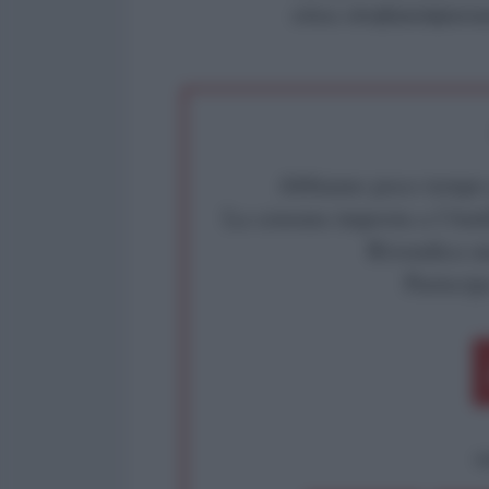
critica: info@lantidiplomat
Abbiamo poco tempo pe
La censura imposta a l'Ant
Rivendica un
Partecip
op