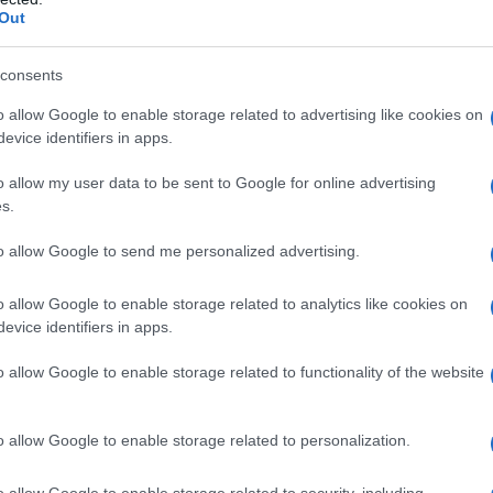
 elettronica distrutte.
Out
o, l'aviazione russa, i droni d'attacco, le truppe
consents
condotto attacchi contro le infrastrutture portuali, gli
o allow Google to enable storage related to advertising like cookies on
tici utilizzati dalle forze ucraine. Sono stati colpiti
evice identifiers in apps.
mporaneo di reparti regolari di Kiev e di mercenari
o allow my user data to be sent to Google for online advertising
ettivi. I sistemi di difesa aerea russi, secondo il
s.
 abbattuto 11 bombe aeree guidate, 27 razzi dei
ricazione statunitense, due missili guidati a lungo
to allow Google to send me personalized advertising.
o di tipo aeronautico lanciati dalle forze ucraine. La
o allow Google to enable storage related to analytics like cookies on
trutto sei imbarcazioni senza pilota ucraine nelle
evice identifiers in apps.
o allow Google to enable storage related to functionality of the website
a il giorno dopo un attacco massiccio condotto contro
e, del settore energetico e dei combustibili a Kiev e
o allow Google to enable storage related to personalization.
ro le infrastrutture degli aerodromi militari nelle
o allow Google to enable storage related to security, including