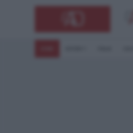
HOME
ESTERI
ITALIA
CUL