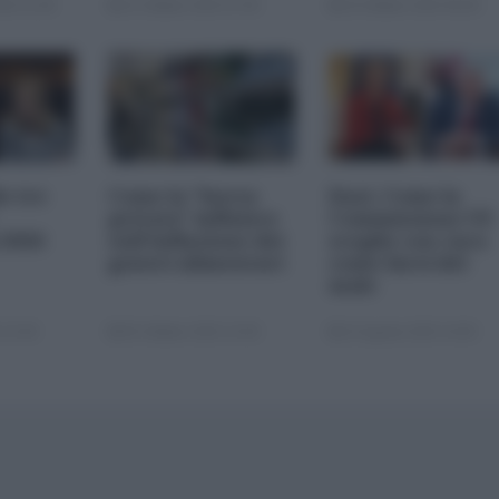
25 11:00
23 Ottobre 2025 07:00
20 Ottobre 2025 09:00
le tre
Come la "borsa
Dazi. Come la
privata" influisce
Commissione UE
 2026
sull'inflazione dei
sceglie con cura
generi alimentari
come farsi del
male
 22:00
05 Ottobre 2025 13:00
22 Agosto 2025 10:00