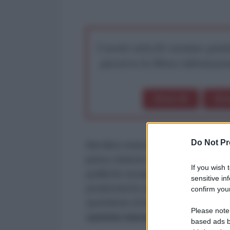
I nostri articoli saranno gratu
preserva la libera infor
Dona 1€
Don
Do Not Pr
Nel libro-intervista
'Romano Prodi
primo ministro italiano ed ex pr
If you wish 
politiche europee del governo t
sensitive in
produrranno danni irreparabili. L
confirm your
questione di tempo:
se non si ca
Please note
saremo travolti tutti".
based ads b