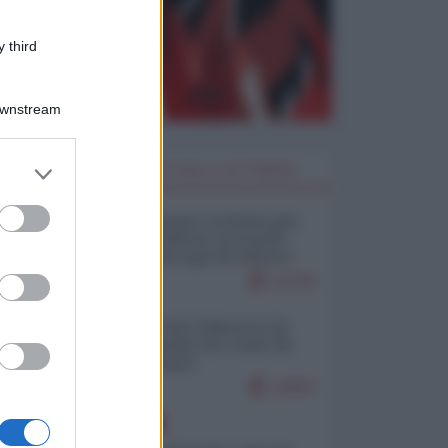
 third
Downstream
er and store
I PIÙ LETTI DELLA SETTIMANA
to grant or
ed purposes
Restare umani: la forma più
alta di ribellione al mondo
distopico di oggi (di Alberto
Bradanini)
21764
Ceuta: perché il Marocco fa
con noi quello che vuole (di
Alberto Negri)
12602
EUROPA