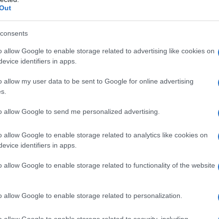
Out
a vera informazione pluralista.
a alla nostra Lunga Marcia.
consents
o allow Google to enable storage related to advertising like cookies on
Abbonati!
evice identifiers in apps.
o allow my user data to be sent to Google for online advertising
s.
pure effettua una donazione
to allow Google to send me personalized advertising.
a 5€
Dona 15€
Scegli importo
o allow Google to enable storage related to analytics like cookies on
evice identifiers in apps.
o allow Google to enable storage related to functionality of the website
o allow Google to enable storage related to personalization.
o allow Google to enable storage related to security, including