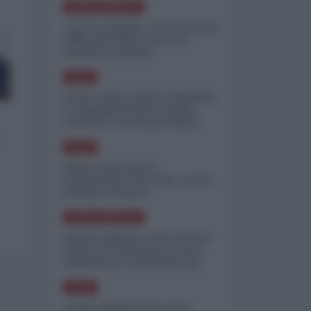
NORD-AMERICA
"Scorte al limite": il retroscena
CNN sulla difesa USA nel
conflitto iraniano
ASIA
Yemen, blocco Bab el-Mandab:
Le superpetroliere saudite
costrette a circumnavigare
l'Africa
ASIA
l'Iran era pronto a
bombardare l'Ucraina, cos'ha
fermato l'attacco
NORD-AMERICA
Guerra all'Iran, scorte USA al
limite: il Pentagono investe
miliardi per ricostituire gli
arsenali
ASIA
Canale diplomatico resta