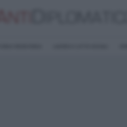
TURA E RESISTENZA
LAVORO E LOTTE SOCIALI
OPI