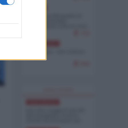
EUROPA
Petro accusa Netanyahu di
essere responsabile
"dell'invasione civile di Ceuta
da parte dei marocchini"
7105
NORD-AMERICA
Chris Hedges - Don Corleone
Trump
6960
WORLD AFFAIRS
NORD-AMERICA
Iran-USA, scoppia il caso dei
dati manipolati: il nuovo
metodo del Pentagono per
minimizzare le perdite