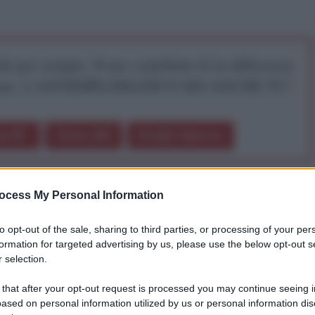
iti per sempre. Il tuo contributo fa la differenza:
mazione. L'ANTIDIPLOMATICO SEI ANCHE TU!
a 5€
Dona 15€
Scegli importo
ocess My Personal Information
, Missione incompiuta'
di Marco Damilano, l'ex
esidente della Commissione europea dichiara che "
Le
to opt-out of the sale, sharing to third parties, or processing of your per
edesco meritano oggi ogni biasimo e probabilmente
formation for targeted advertising by us, please use the below opt-out s
'Italia non sarà la prima ad affondare, ma è solo
 selection.
mbia integralmente politica su scala europea,
 that after your opt-out request is processed you may continue seeing i
ased on personal information utilized by us or personal information dis