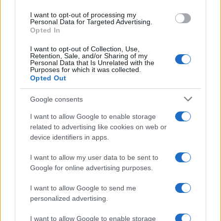
use your data for below specified purposes in below Google
I want to opt-out of processing my
consent section.
Personal Data for Targeted Advertising.
Opted In
I want to opt-out of Collection, Use,
Retention, Sale, and/or Sharing of my
Personal Data that Is Unrelated with the
Purposes for which it was collected.
Opted Out
Berlino salva la privacy delle chat online –
Google consents
ma il rischio censura resta all’orizzonte
I want to allow Google to enable storage
17 Ottobre 2025 13:00
related to advertising like cookies on web or
device identifiers in apps.
I want to allow my user data to be sent to
#
UNA
FINESTRA
APERTA
Google for online advertising purposes.
I want to allow Google to send me
Una finestra aperta
personalized advertising.
I want to allow Google to enable storage