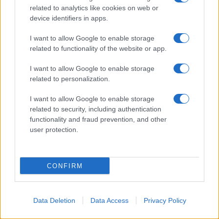
related to analytics like cookies on web or
device identifiers in apps.
La governance cinese vista dai
rappresentanti italiani e la visione dello
I want to allow Google to enable storage
sviluppo comune sino-italiano
related to functionality of the website or app.
06 Agosto 2026 08:00
I want to allow Google to enable storage
related to personalization.
I want to allow Google to enable storage
#
SCELTI
DAL
PEOPLE'S
DAILY
related to security, including authentication
functionality and fraud prevention, and other
user protection.
CONFIRM
Registro di ispezione di un drone
Data Deletion
Data Access
Privacy Policy
intelligente