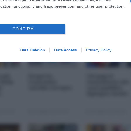
cation functionality and fraud prevention, and other user protection.
CONFIRM
Data Deletion
Data Access
Privacy Policy
i più
Nexperia,
Chi paga il
 della
l'ennesimo
risanamento dei
s-
suicidio europeo
conti pubblici
a
(Spiegato facile)
25 11:00
23 Ottobre 2025 07:00
20 Ottobre 2025 09:00