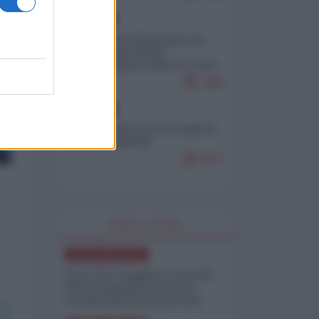
EUROPA
Petro accusa Netanyahu di
essere responsabile
"dell'invasione civile di Ceuta
da parte dei marocchini"
7083
EUROPA
Ceuta, perché non mi aspetto
più nulla dall'UE
6877
WORLD AFFAIRS
NORD-AMERICA
Iran-USA, scoppia il caso dei
dati manipolati: il nuovo
metodo del Pentagono per
minimizzare le perdite