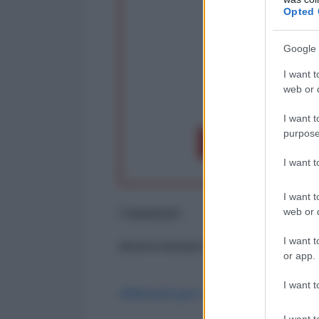
Opted 
Google 
I want t
web or d
op
I want t
purpose
Dona 1€
Don
I want 
I want t
Commenti
web or d
I want t
ancora nessun commento
or app.
I want t
Abbonati per commentare
I want t