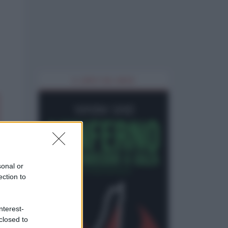
IL LIBRO DEL MESE
sonal or
ection to
nterest-
closed to