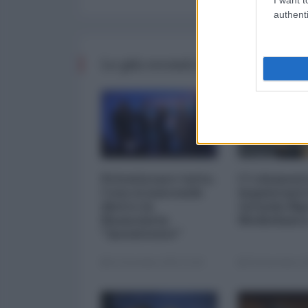
authenti
Le più recenti da Finanza
Privatizzare tutto.
I 5 element
Cosa si nasconde
inquietanti
dietro la
vicenda Mp
finanziaria
Mediobanc
"inesistente"
22 Dicembre 2025 12:00
29 Novembre 20