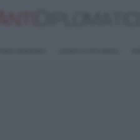
TURA E RESISTENZA
LAVORO E LOTTE SOCIALI
OPI