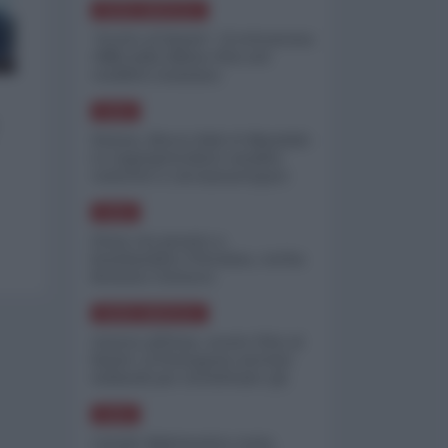
NORD-AMERICA
"Scorte al limite": il retroscena
CNN sulla difesa USA nel
conflitto iraniano
ASIA
Yemen, blocco Bab el-Mandab:
Le superpetroliere saudite
costrette a circumnavigare
l'Africa
ASIA
l'Iran era pronto a
bombardare l'Ucraina, cos'ha
fermato l'attacco
NORD-AMERICA
Guerra all'Iran, scorte USA al
limite: il Pentagono investe
miliardi per ricostituire gli
arsenali
ASIA
Canale diplomatico resta