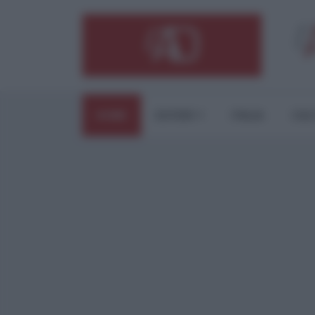
HOME
ESTERI
ITALIA
CUL