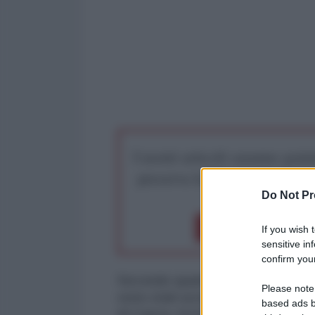
I nostri articoli saranno gratu
preserva la libera infor
Do Not Pr
Dona 1€
Don
If you wish 
sensitive in
confirm your
Secondo quanto riportato da fonti 
Please note
sono stati uccisi lunedì in un att
based ads b
di Cauca, tra le città di Puerta 