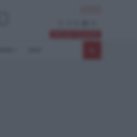
ACCEDI
Abbonati / Sostienici
NIONI
SHOP