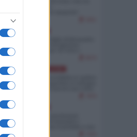
Invasione di Ceuta: cosa sta
accadendo
nell'enclave spagnola?
9251
EUROPA
Quando il figlio di Netanyahu
incitava "l'occupazione
musulmana" di Ceuta e
Melilla
8570
AMERICA LATINA
Dalla Convertibilità al "grillete
fiscal": l'Argentina si consegna
ai mercati (ancora una volta)
7876
EUROPA
Mosca: le esercitazioni
nucleari di Germania e
Francia sono il preludio a una
guerra contro la Russia
7433