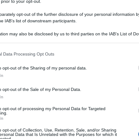
 prior to your opt-out.
 con esplosivi e fucili un chek point della polizia
 gravemente anche un settimo poliziotto portato
rately opt-out of the further disclosure of your personal information by
he IAB’s list of downstream participants.
entre i negoziatori di entrambe le parti sono
tion may also be disclosed by us to third parties on the IAB’s List of 
 di pace con lo scopo di concludere quasi 50 anni di
 that may further disclose it to other third parties.
orti. Gli accordi interlocutori di Oslo di inizio mese
ima settimana. Il governo Santos ha dichiarato che
 that this website/app uses one or more Google services and may gath
l Data Processing Opt Outs
including but not limited to your visit or usage behaviour. You may click 
e i negoziati per impedire che i ribelli possano
 to Google and its third-party tags to use your data for below specifi
 i negoziati 10 anni fa.
o opt-out of the Sharing of my personal data.
ogle consent section.
In
ATTENZIONE!
o opt-out of the Sale of my Personal Data.
In
r reagire alla dittatura degli algoritmi.
to opt-out of processing my Personal Data for Targeted
ing.
iDiplomatico lede un tuo diritto fondamentale.
In
a vera informazione pluralista.
o opt-out of Collection, Use, Retention, Sale, and/or Sharing
a alla nostra Lunga Marcia.
ersonal Data that Is Unrelated with the Purposes for which it
lected.