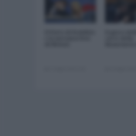
Il Patto di Stabilità
Il gioco del
e la metamorfosi
carte della
di Meloni
finanziaria
17 Ottobre 2025 11:00
14 Ottobre 2025