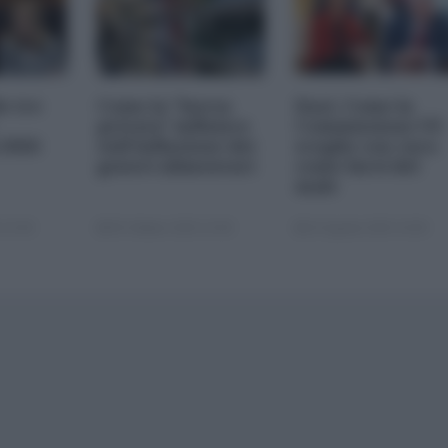
le tre
Come la "borsa
Dazi. Come la
privata" influisce
Commissione UE
 2026
sull'inflazione dei
sceglie con cura
generi alimentari
come farsi del
male
 22:00
05 Ottobre 2025 13:00
22 Agosto 2025 10:00