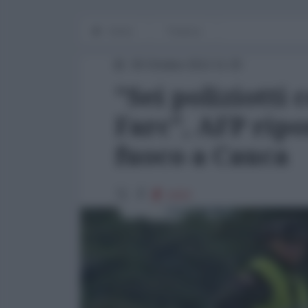
Home
Finanza
30 Ottobre 2012 11:25
"Sei poliziotti 
Farc", AFP ripo
fuoco a Cauca
1022