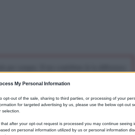
iti per sempre. Il tuo contributo fa la differenza:
mazione. L'ANTIDIPLOMATICO SEI ANCHE TU!
ocess My Personal Information
a 5€
Dona 15€
Scegli importo
to opt-out of the sale, sharing to third parties, or processing of your per
formation for targeted advertising by us, please use the below opt-out s
 selection.
della polizia locale ad AFP, sei poliziotti colombiani
 that after your opt-out request is processed you may continue seeing i
acco ascrivibile alle Farc nel distretto sud-occidentale
ased on personal information utilized by us or personal information dis
Tejada e Villarica. AFP ha specificato come un gruppo