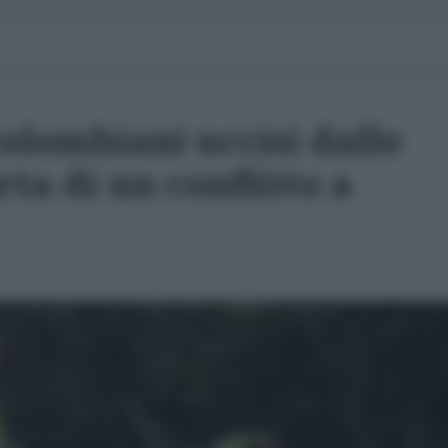
colombiani uccisi dalle
rta di un conflitto a