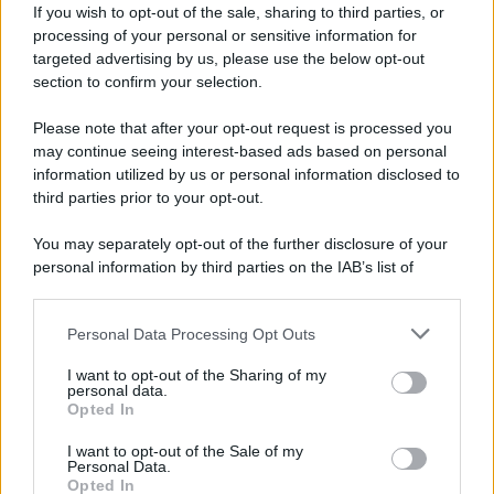
If you wish to opt-out of the sale, sharing to third parties, or
24 Giugno 2026 08:00
processing of your personal or sensitive information for
targeted advertising by us, please use the below opt-out
section to confirm your selection.
#
RETHINK.POWER
Please note that after your opt-out request is processed you
may continue seeing interest-based ads based on personal
information utilized by us or personal information disclosed to
di Alessandro Bartoloni
third parties prior to your opt-out.
You may separately opt-out of the further disclosure of your
personal information by third parties on the IAB’s list of
downstream participants.
Come finirebbe una guerra tra UE e
Russia? Tre scenari per il 2030 (e le
Personal Data Processing Opt Outs
This information may also be disclosed by us to third parties
alternative alla linea dura)
on the IAB’s List of Downstream Participants that may further
I want to opt-out of the Sharing of my
20 Luglio 2026 10:00
disclose it to other third parties.
personal data.
Opted In
Please note that this website/app uses one or more Google
services and may gather and store information including but
I want to opt-out of the Sale of my
Personal Data.
not limited to your visit or usage behaviour. You may click to
#
EDITORIALI
Opted In
grant or deny consent to Google and its third-party tags to