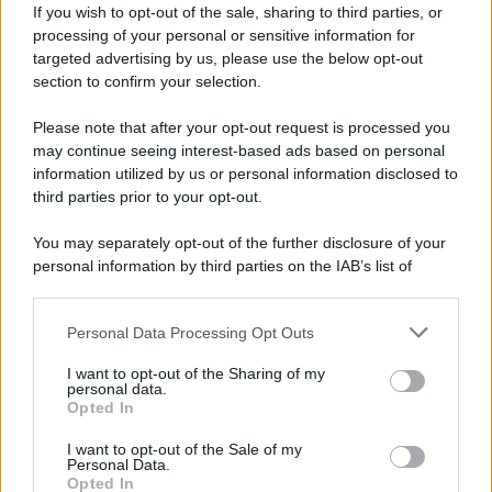
ma il rischio censura resta all’orizzonte
If you wish to opt-out of the sale, sharing to third parties, or
processing of your personal or sensitive information for
17 Ottobre 2025 13:00
targeted advertising by us, please use the below opt-out
section to confirm your selection.
Please note that after your opt-out request is processed you
#
UNA
FINESTRA
APERTA
may continue seeing interest-based ads based on personal
information utilized by us or personal information disclosed to
third parties prior to your opt-out.
Una finestra aperta
You may separately opt-out of the further disclosure of your
personal information by third parties on the IAB’s list of
downstream participants.
La governance cinese vista dai
Personal Data Processing Opt Outs
This information may also be disclosed by us to third parties
rappresentanti italiani e la visione dello
on the IAB’s List of Downstream Participants that may further
I want to opt-out of the Sharing of my
sviluppo comune sino-italiano
disclose it to other third parties.
personal data.
Opted In
06 Agosto 2026 08:00
Please note that this website/app uses one or more Google
services and may gather and store information including but
I want to opt-out of the Sale of my
Personal Data.
not limited to your visit or usage behaviour. You may click to
Opted In
grant or deny consent to Google and its third-party tags to