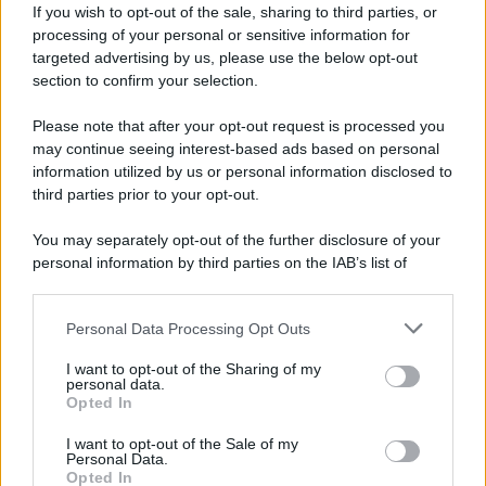
06 Agosto 2026 08:00
If you wish to opt-out of the sale, sharing to third parties, or
processing of your personal or sensitive information for
targeted advertising by us, please use the below opt-out
section to confirm your selection.
#
SCELTI
DAL
PEOPLE'S
DAILY
Please note that after your opt-out request is processed you
may continue seeing interest-based ads based on personal
information utilized by us or personal information disclosed to
third parties prior to your opt-out.
You may separately opt-out of the further disclosure of your
personal information by third parties on the IAB’s list of
downstream participants.
Registro di ispezione di un drone
Personal Data Processing Opt Outs
intelligente
This information may also be disclosed by us to third parties
on the IAB’s List of Downstream Participants that may further
30 Luglio 2026 09:00
I want to opt-out of the Sharing of my
disclose it to other third parties.
personal data.
Opted In
Please note that this website/app uses one or more Google
services and may gather and store information including but
I want to opt-out of the Sale of my
#
LA
BELT
AND
ROAD
INITIATIVE
Personal Data.
not limited to your visit or usage behaviour. You may click to
Opted In
grant or deny consent to Google and its third-party tags to