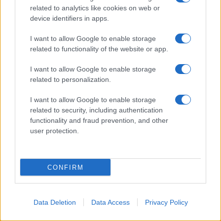
related to analytics like cookies on web or
device identifiers in apps.
La governance cinese vista dai
rappresentanti italiani e la visione dello
I want to allow Google to enable storage
sviluppo comune sino-italiano
related to functionality of the website or app.
06 Agosto 2026 08:00
I want to allow Google to enable storage
related to personalization.
#
SCELTI
DAL
PEOPLE'S
DAILY
I want to allow Google to enable storage
related to security, including authentication
functionality and fraud prevention, and other
user protection.
CONFIRM
Registro di ispezione di un drone
Data Deletion
Data Access
Privacy Policy
intelligente
30 Luglio 2026 09:00