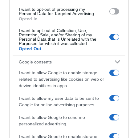
use your data for below specified purposes in below Google
I want to opt-out of processing my
consent section.
Personal Data for Targeted Advertising.
Opted In
I want to opt-out of Collection, Use,
Retention, Sale, and/or Sharing of my
Personal Data that Is Unrelated with the
Purposes for which it was collected.
Opted Out
Berlino salva la privacy delle chat online –
ma il rischio censura resta all’orizzonte
Google consents
17 Ottobre 2025 13:00
I want to allow Google to enable storage
related to advertising like cookies on web or
device identifiers in apps.
#
UNA
FINESTRA
APERTA
I want to allow my user data to be sent to
Google for online advertising purposes.
Una finestra aperta
I want to allow Google to send me
personalized advertising.
I want to allow Google to enable storage