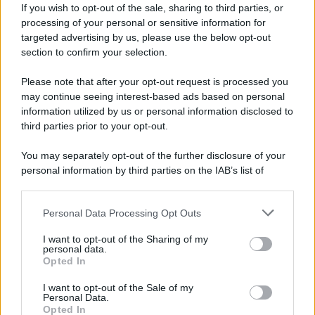
25 Giugno 2026 10:00
If you wish to opt-out of the sale, sharing to third parties, or
processing of your personal or sensitive information for
targeted advertising by us, please use the below opt-out
section to confirm your selection.
#
EXODUS
Please note that after your opt-out request is processed you
may continue seeing interest-based ads based on personal
di Michelangelo Severgnini
information utilized by us or personal information disclosed to
third parties prior to your opt-out.
You may separately opt-out of the further disclosure of your
personal information by third parties on the IAB’s list of
downstream participants.
La Trilogia del Rimosso di Michelangelo
Severgnini, prodotta da l'AntiDiplomatico,
Personal Data Processing Opt Outs
This information may also be disclosed by us to third parties
interamente in chiaro
on the IAB’s List of Downstream Participants that may further
24 Luglio 2026 15:49
I want to opt-out of the Sharing of my
disclose it to other third parties.
personal data.
Opted In
Please note that this website/app uses one or more Google
services and may gather and store information including but
I want to opt-out of the Sale of my
Personal Data.
not limited to your visit or usage behaviour. You may click to
#
GENERAZIONE
ANTIDIPLOMATICA
Opted In
grant or deny consent to Google and its third-party tags to