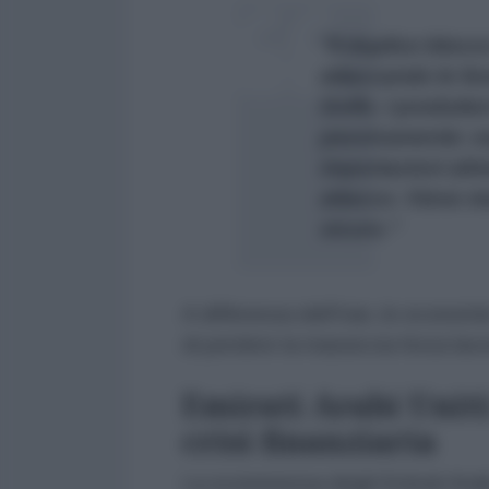
"Il duplice bloc
attaccando le f
Golfo. I produtto
passivamente: esp
importazioni alim
attacco. Viene m
sicuro."
A differenza dell'Iran, le economi
di perdere la massiccia forza lav
Emirati Arabi Uniti:
crisi finanziaria
La scommessa degli Emirati Arabi 