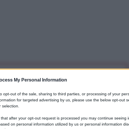
iti per sempre. Il tuo contributo fa la differenza:
ocess My Personal Information
mazione. L'ANTIDIPLOMATICO SEI ANCHE TU!
to opt-out of the sale, sharing to third parties, or processing of your per
formation for targeted advertising by us, please use the below opt-out s
a 5€
Dona 15€
Scegli importo
 selection.
 that after your opt-out request is processed you may continue seeing i
ased on personal information utilized by us or personal information dis