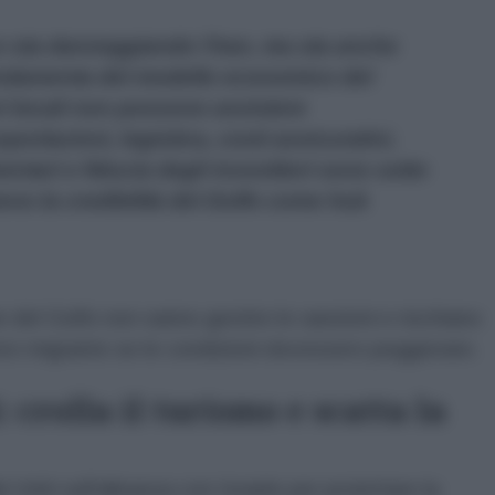
co sta danneggiando l'Iran, ma sta anche
ondamenta del modello economico del
ri locali non possono assistere
ortazioni, logistica, costi assicurativi,
entari e fiducia degli investitori sono sotto
eno la credibilità del Golfo come hub
e del Golfo non sanno gestire le sanzioni e rischiano
oro migrante se le condizioni dovessero peggiorare.
 crolla il turismo e scatta la
Uniti sull'alleanza con Israele per proiettare la