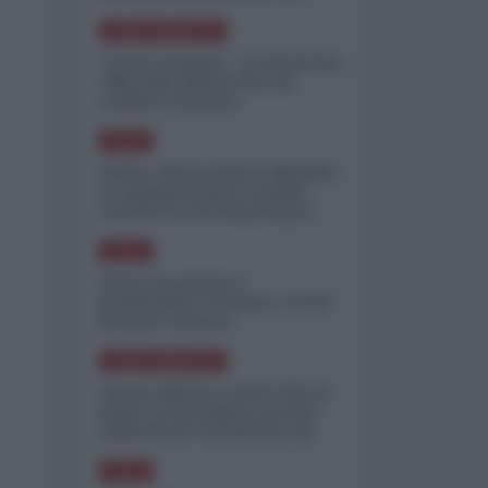
minimizzare le perdite
NORD-AMERICA
"Scorte al limite": il retroscena
CNN sulla difesa USA nel
conflitto iraniano
ASIA
Yemen, blocco Bab el-Mandab:
Le superpetroliere saudite
costrette a circumnavigare
l'Africa
ASIA
l'Iran era pronto a
bombardare l'Ucraina, cos'ha
fermato l'attacco
NORD-AMERICA
Guerra all'Iran, scorte USA al
limite: il Pentagono investe
miliardi per ricostituire gli
arsenali
ASIA