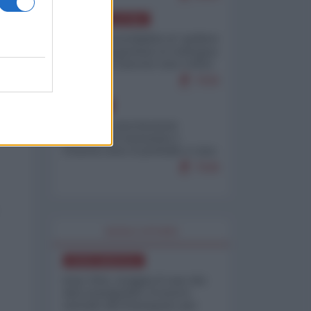
AMERICA LATINA
Dalla Convertibilità al "grillete
fiscal": l'Argentina si consegna
ai mercati (ancora una volta)
7930
EUROPA
Mosca: le esercitazioni
nucleari di Germania e
Francia sono il preludio a una
guerra contro la Russia
7508
WORLD AFFAIRS
NORD-AMERICA
Iran-USA, scoppia il caso dei
dati manipolati: il nuovo
metodo del Pentagono per