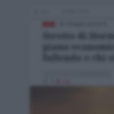
Home
IN PRIMO PIANO
22 Maggio 2026 08:00
ASIA
Stretto di Horm
piano economico
fallendo e chi 
La Redazione de l'AntiDiplomatico
2395