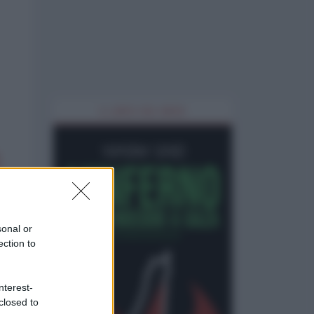
IL LIBRO DEL MESE
sonal or
ection to
nterest-
closed to