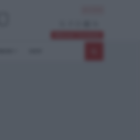
ACCEDI
Abbonati / Sostienici
NIONI
SHOP