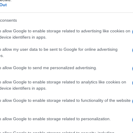
Out
roduzione tagliata da oltre 5 milioni di barili al giorno
consents
o allow Google to enable storage related to advertising like cookies on
evice identifiers in apps.
ione" (Primo mandato Trump):
Produzione ridotta
o allow my user data to be sent to Google for online advertising
s.
to allow Google to send me personalized advertising.
prile):
Taglio stimato di circa 400.000 barili al
o allow Google to enable storage related to analytics like cookies on
evice identifiers in apps.
o allow Google to enable storage related to functionality of the website
 ed esperienza, non siamo preoccupati", ha
ce dell'Associazione iraniana degli esportatori di
o allow Google to enable storage related to personalization.
ici.
o allow Google to enable storage related to security, including