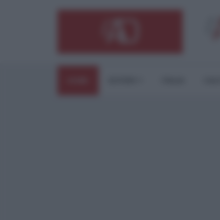
HOME
ESTERI
ITALIA
CUL