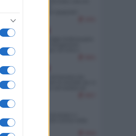
Invasione di Ceuta: cosa sta
accadendo
nell'enclave spagnola?
9291
EUROPA
Quando il figlio di Netanyahu
incitava "l'occupazione
musulmana" di Ceuta e
Melilla
8661
EUROPA
La mappa di Eurostat che
smonta tutte le storielle che vi
raccontano sul turismo di
massa
8657
ITALIA
Il turismo di massa e i
"risvegli" del Corriere della
sera
8569