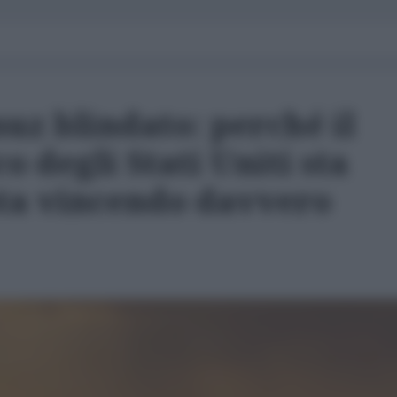
uz blindato: perché il
 degli Stati Uniti sta
sta vincendo davvero