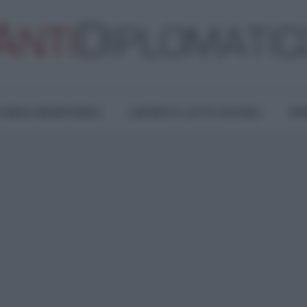
TURA E RESISTENZA
LAVORO E LOTTE SOCIALI
OPI