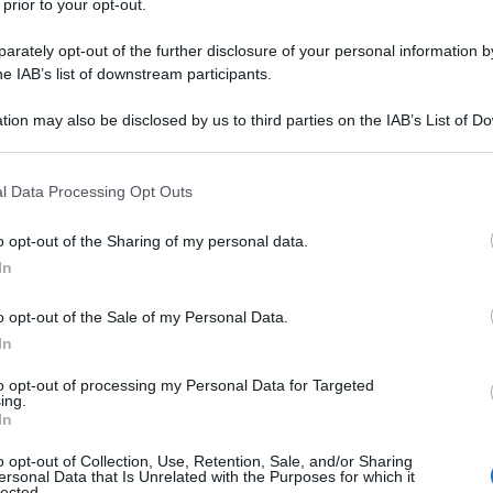
 prior to your opt-out.
degli Stati Uniti Donald Trump aveva previsto che l'Iran
rately opt-out of the further disclosure of your personal information by
he IAB’s list of downstream participants.
hi giorni. La causa? Il blocco navale imposto dagli
 colpire i giacimenti petroliferi e le infrastrutture del
tion may also be disclosed by us to third parties on the IAB’s List of 
 that may further disclose it to other third parties.
 that this website/app uses one or more Google services and may gath
l Data Processing Opt Outs
including but not limited to your visit or usage behaviour. You may click 
ale", ha dichiarato Trump ai giornalisti. "Ora
 to Google and its third-party tags to use your data for below specifi
o opt-out of the Sharing of my personal data.
ogle consent section.
tro che arrendersi; è tutto ciò che devono
In
 dire: 'Ci arrendiamo'".
o opt-out of the Sale of my Personal Data.
In
ndo il contrario. Non ci sono prove di un collasso delle
to opt-out of processing my Personal Data for Targeted
e. Teheran vanta infatti decenni di esperienza nella
ing.
In
iduzione della produzione petrolifera, una "memoria
o opt-out of Collection, Use, Retention, Sale, and/or Sharing
iatamente:
ersonal Data that Is Unrelated with the Purposes for which it
lected.