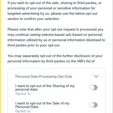
If you wish to opt-out of the sale, sharing to third parties, or
processing of your personal or sensitive information for
di Michelangelo Severgnini
targeted advertising by us, please use the below opt-out
section to confirm your selection.
Please note that after your opt-out request is processed you
may continue seeing interest-based ads based on personal
La Trilogia del Rimosso di Michelangelo
information utilized by us or personal information disclosed to
Severgnini, prodotta da l'AntiDiplomatico,
third parties prior to your opt-out.
interamente in chiaro
You may separately opt-out of the further disclosure of your
24 Luglio 2026 15:49
personal information by third parties on the IAB’s list of
downstream participants.
Personal Data Processing Opt Outs
This information may also be disclosed by us to third parties
#
GENERAZIONE
ANTIDIPLOMATICA
on the IAB’s List of Downstream Participants that may further
I want to opt-out of the Sharing of my
disclose it to other third parties.
personal data.
Opted In
Please note that this website/app uses one or more Google
services and may gather and store information including but
I want to opt-out of the Sale of my
Personal Data.
not limited to your visit or usage behaviour. You may click to
Opted In
grant or deny consent to Google and its third-party tags to