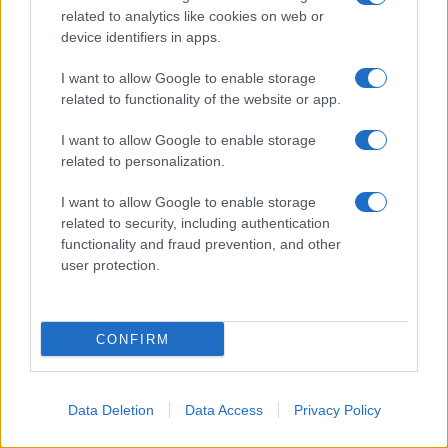
related to analytics like cookies on web or
device identifiers in apps.
I want to allow Google to enable storage
#
SCELTI
DAL
PEOPLE'S
DAILY
related to functionality of the website or app.
I want to allow Google to enable storage
related to personalization.
I want to allow Google to enable storage
related to security, including authentication
functionality and fraud prevention, and other
user protection.
Registro di ispezione di un drone
intelligente
30 Luglio 2026 09:00
CONFIRM
Data Deletion
Data Access
Privacy Policy
#
LA
BELT
AND
ROAD
INITIATIVE