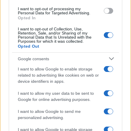
NORD-AMERICA
use your data for below specified purposes in below Google
I want to opt-out of processing my
Guerra all'Iran, scorte USA al limite: il Pentagono
consent section.
Personal Data for Targeted Advertising.
investe miliardi per ricostituire gli arsenali
Opted In
ASIA
I want to opt-out of Collection, Use,
Retention, Sale, and/or Sharing of my
Canale diplomatico resta aperto: cosa si sono detti i
Personal Data that Is Unrelated with the
ministri di Iran e Arabia Saudita
Purposes for which it was collected.
Opted Out
NORD-AMERICA
"Una guerra illegale": Trump minimizza le perdite in
Google consents
Iran, ma i dati lo smentiscono
I want to allow Google to enable storage
related to advertising like cookies on web or
EUROPA
device identifiers in apps.
Petro accusa Netanyahu di essere responsabile
"dell'invasione civile di Ceuta da parte dei
marocchini"
I want to allow my user data to be sent to
Google for online advertising purposes.
I want to allow Google to send me
personalized advertising.
I want to allow Google to enable storage