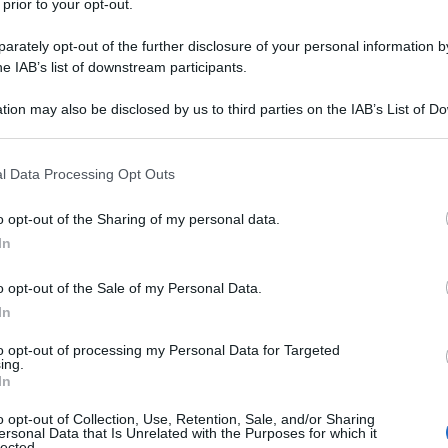
 prior to your opt-out.
causa della scellerata guerra scatenata dalla
rgetiche diventano sempre più instabili, la Cina
rately opt-out of the further disclosure of your personal information by
he IAB’s list of downstream participants.
arante della stabilità globale. Il ministro degli Esteri
Pechino è pronta a rafforzare il coordinamento
tion may also be disclosed by us to third parties on the IAB’s List of 
t asiatico, un’offerta che arriva in un momento
 that may further disclose it to other third parties.
centi e da un approccio internazionale sempre più
 that this website/app uses one or more Google services and may gath
l Data Processing Opt Outs
including but not limited to your visit or usage behaviour. You may click 
 to Google and its third-party tags to use your data for below specifi
o opt-out of the Sharing of my personal data.
ogle consent section.
zia cinese non sono passate inosservate. In un
In
embrano determinati a imporre la propria egemonia
o opt-out of the Sale of my Personal Data.
hé costruire ponti, Pechino rivendica una linea di
In
operazione e della responsabilità condivisa. "La
to opt-out of processing my Personal Data for Targeted
rdinamento con i paesi del Sud-est asiatico per
ing.
etiche", ha
dichiarato
il portavoce del ministero degli
In
ntà di Pechino di non lasciare sole le nazioni della
o opt-out of Collection, Use, Retention, Sale, and/or Sharing
ersonal Data that Is Unrelated with the Purposes for which it
 che stanno sconvolgendo i mercati globali.
lected.