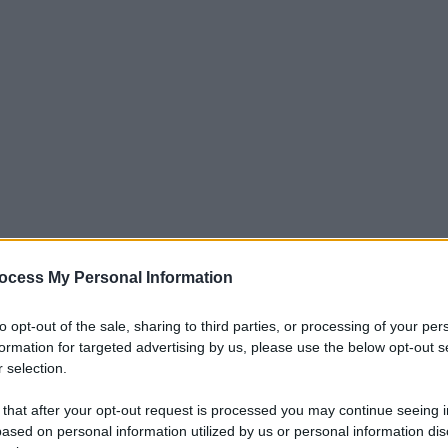
ocess My Personal Information
iti per sempre. Il tuo contributo fa la differenza:
mazione. L'ANTIDIPLOMATICO SEI ANCHE TU!
to opt-out of the sale, sharing to third parties, or processing of your per
formation for targeted advertising by us, please use the below opt-out s
 selection.
a 5€
Dona 15€
Scegli importo
 that after your opt-out request is processed you may continue seeing i
ased on personal information utilized by us or personal information dis