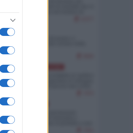
La mappa di Eurostat che
smonta tutte le storielle che vi
raccontano sul turismo di
massa
11277
ITALIA
Il turismo di massa e i
"risvegli" del Corriere della
sera
9505
AMERICA LATINA
Dalla Convertibilità al "grillete
fiscal": l'Argentina si consegna
ai mercati (ancora una volta)
7975
EUROPA
Mosca: le esercitazioni
nucleari di Germania e
Francia sono il preludio a una
guerra contro la Russia
7591