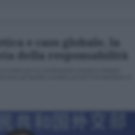
tica e caos globale, la
 via della responsabilità
est asiatico per un coordinamento energetico strategico,
acciano gli equilibri mondiali e gli Stati Uniti impongono la