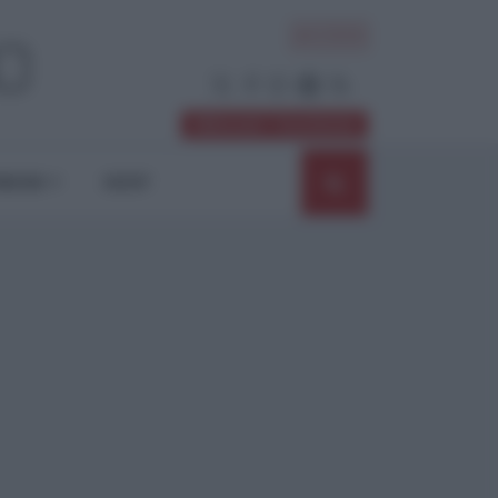
ACCEDI
Abbonati / Sostienici
NIONI
SHOP