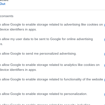
Out
n le operazioni militari in corso contro la Repubblica
i alla navigazione nello Stretto di Hormuz adottate
consents
 ha inferto un duro colpo alla sicurezza energetica
o allow Google to enable storage related to advertising like cookies on
rescente incertezza - quello che alcuni osservatori
evice identifiers in apps.
mpazzito" - la Cina sceglie la via della stabilità. Non
o allow my user data to be sent to Google for online advertising
el conflitto di cessare immediatamente le ostilità per
s.
l’economia globale, ma offre ai paesi vicini un’ancora
to allow Google to send me personalized advertising.
o allow Google to enable storage related to analytics like cookies on
o banco di prova. Nei giorni scorsi, il segretario
evice identifiers in apps.
o di aver ricevuto rassicurazioni dirette dalla Cina: le
o allow Google to enable storage related to functionality of the website
damentali per il paese - non subiranno interruzioni
del petrolio e le difficoltà nelle forniture provenienti
o allow Google to enable storage related to personalization.
reto che il governo filippino ha accolto come una
mente l’ambasciatore cinese nella capitale
o allow Google to enable storage related to security, including