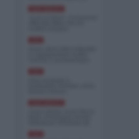
minimizzare le perdite
NORD-AMERICA
"Scorte al limite": il retroscena
CNN sulla difesa USA nel
conflitto iraniano
ASIA
Yemen, blocco Bab el-Mandab:
Le superpetroliere saudite
costrette a circumnavigare
l'Africa
ASIA
l'Iran era pronto a
bombardare l'Ucraina, cos'ha
fermato l'attacco
NORD-AMERICA
Guerra all'Iran, scorte USA al
limite: il Pentagono investe
miliardi per ricostituire gli
arsenali
ASIA