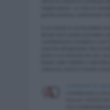
riflette la volontà di contribuire
singolo paese. La Cina sta semp
grande potenza, mantenendo fede
In un mondo in cui l’instabilità ris
del più forte sembra prevalere su
coordinamento energetico con il 
concreta all’egemonia. Non si tra
prime in un momento di crisi, ma d
basato sulla stabilità e sulla fi
chiarezza, mentre il mondo osser
LA REDAZIONE DE L'ANT
L'AntiDiplomatico è una te
Roma al n° 162/2015 del re
critica: info@lantidiplomat