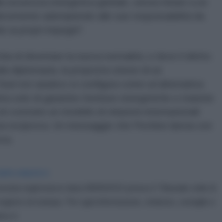
 alla sicurezza energetica globale, senza mirare a un
licemente adempiendo alle sue responsabilità da
 ai propri impegni".
chia di diventare la nuova normalità, e dove il diritto
lla diplomazia, la proposta cinese di un
Sud-est asiatico si configura come un’alternativa
tta solo di garantire forniture energetiche e materie
i costruire un modello di relazioni internazionali
ducia reciproca. Un messaggio che Pechino lancia con
va.
IDIPLOMATICO
stata registrata in data 08/09/2015 presso il Tribunale civile di
gistro di stampa. Per ogni informazione, richiesta, consiglio e
ico.it