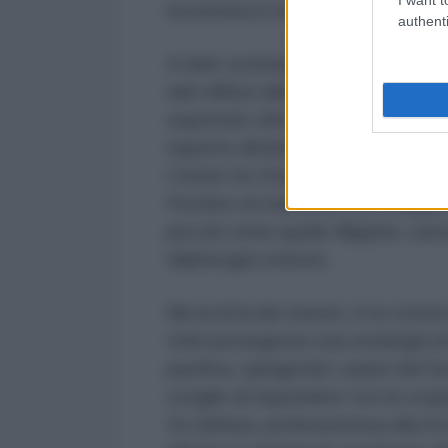
incontrava il ministro dell’Energi
authenti
A dare sostanza a questa linea è 
dati diffusi dall’Amministrazione
esportato oltre 46 milioni di tonn
rispetto all’anno precedente. Num
Center for Energy Economics Res
Pechino di mantenere un margine d
piccoli come quello filippino, s
fabbisogno interno.
Ma al di là dei numeri, è la cornic
Uniti perseguono una strategia d
pacifica, spingendo i paesi del S
sceglie di rispondere con la coo
Xu Qinhua, professoressa alla Scu