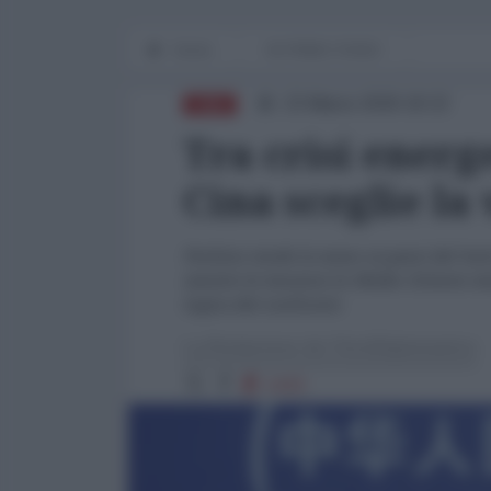
Home
IN PRIMO PIANO
23 Marzo 2026 18:22
CINA
Tra crisi energe
Cina sceglie la
Pechino tende la mano ai paesi del Sud-
mentre le tensioni in Medio Oriente min
logica del confronto
La Redazione de l'AntiDiplomatico
1433