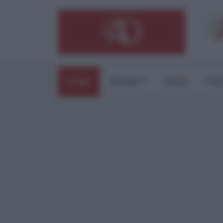
HOME
ESTERI
ITALIA
CUL