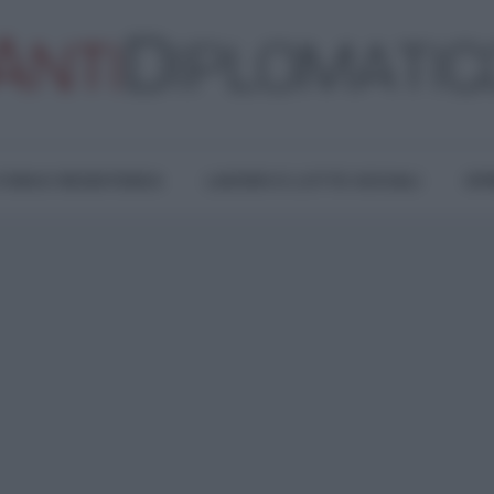
TURA E RESISTENZA
LAVORO E LOTTE SOCIALI
OPI