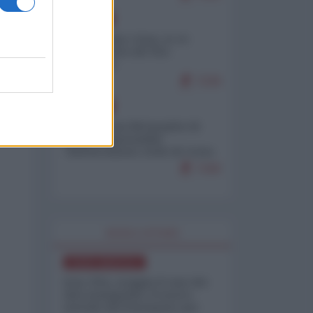
EUROPA
Cina, Russia e Iran, io ve
l’avevo detto (di Vito
Petrocelli)
7229
EUROPA
Petro accusa Netanyahu di
essere responsabile
"dell'invasione civile di Ceuta
da parte dei marocchini"
7160
WORLD AFFAIRS
NORD-AMERICA
Iran-USA, scoppia il caso dei
dati manipolati: il nuovo
metodo del Pentagono per