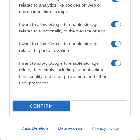
related to analytics like cookies on web or
device identifiers in apps.
Cina, Russia e Iran, io ve l’avevo detto (di
Vito Petrocelli)
I want to allow Google to enable storage
related to functionality of the website or app.
07 Agosto 2026 18:00
I want to allow Google to enable storage
related to personalization.
#
STORIA
IN
DIRETTA
I want to allow Google to enable storage
related to security, including authentication
functionality and fraud prevention, and other
di Loretta Napoleoni
user protection.
CONFIRM
"Black Rock non perde mai" – l'allarme di
Volpi sulla bolla tecnologica
Data Deletion
Data Access
Privacy Policy
27 Giugno 2026 16:24