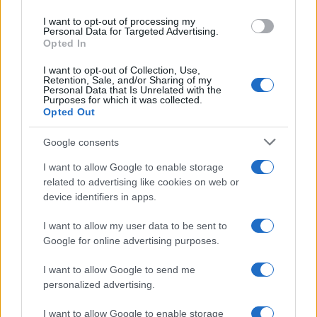
use your data for below specified purposes in below Google
I want to opt-out of processing my
di Alessandro Bartoloni
consent section.
Personal Data for Targeted Advertising.
Opted In
I want to opt-out of Collection, Use,
Retention, Sale, and/or Sharing of my
Personal Data that Is Unrelated with the
Purposes for which it was collected.
Come finirebbe una guerra tra UE e
Opted Out
Russia? Tre scenari per il 2030 (e le
alternative alla linea dura)
Google consents
20 Luglio 2026 10:00
I want to allow Google to enable storage
related to advertising like cookies on web or
device identifiers in apps.
#
EDITORIALI
I want to allow my user data to be sent to
Google for online advertising purposes.
I want to allow Google to send me
personalized advertising.
I want to allow Google to enable storage