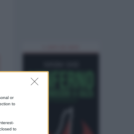
IL LIBRO DEL MESE
sonal or
ection to
nterest-
closed to