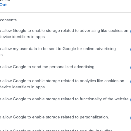
Out
? Pace che dà “diritto” a qualcuno di andare a
Italia? Esiste «una grande differenza fra tregua e
consents
. La resa è la «cessazione di ogni resistenza di
o allow Google to enable storage related to advertising like cookies on
nsomma; punto e basta, dato che la volontà di
evice identifiers in apps.
acellerie, al fronte e nelle retrovie, è roba da «vili»;
l fatto che quella che viene imposta non sia la
o allow my user data to be sent to Google for online advertising
s.
opoli che sgozzano i popoli per riempire le proprie
ll'occidente».
to allow Google to send me personalized advertising.
hia di diventare una «resa dei conti», con la
o allow Google to enable storage related to analytics like cookies on
evice identifiers in apps.
dell’occidente, al rispetto dei diritti umani e delle
, alla sovranità nazionale, alle democrazie liberali».
o allow Google to enable storage related to functionality of the website
e proclamano e attuano il “diritto” di operai e
e terrorizzati col ricatto del licenziamento; le
o allow Google to enable storage related to personalization.
e realizzano la “libertà civile” della schiavistica
e e pensionistica; le denarocrazie di quello “stato di
o allow Google to enable storage related to security, including