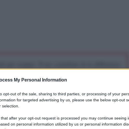
iti per sempre. Il tuo contributo fa la differenza:
mazione. L'ANTIDIPLOMATICO SEI ANCHE TU!
ocess My Personal Information
a 5€
Dona 15€
Scegli importo
to opt-out of the sale, sharing to third parties, or processing of your per
formation for targeted advertising by us, please use the below opt-out s
 selection.
 that after your opt-out request is processed you may continue seeing i
ased on personal information utilized by us or personal information dis