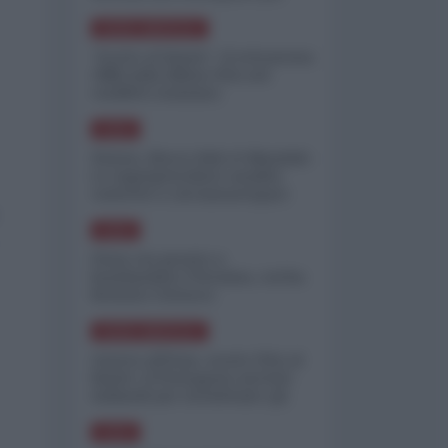
minimizzare le perdite
NORD-AMERICA
"Scorte al limite": il retroscena
CNN sulla difesa USA nel
conflitto iraniano
ASIA
Yemen, blocco Bab el-Mandab:
Le superpetroliere saudite
costrette a circumnavigare
l'Africa
ASIA
l'Iran era pronto a
bombardare l'Ucraina, cos'ha
fermato l'attacco
NORD-AMERICA
Guerra all'Iran, scorte USA al
limite: il Pentagono investe
miliardi per ricostituire gli
arsenali
ASIA