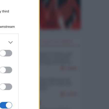
 third
Downstream
er and store
I PIÙ LETTI DELLA SETTIMANA
to grant or
ed purposes
Restare umani: la forma più
alta di ribellione al mondo
distopico di oggi (di Alberto
Bradanini)
19886
Ceuta: perché il Marocco fa
con noi quello che vuole (di
Alberto Negri)
12399
EUROPA