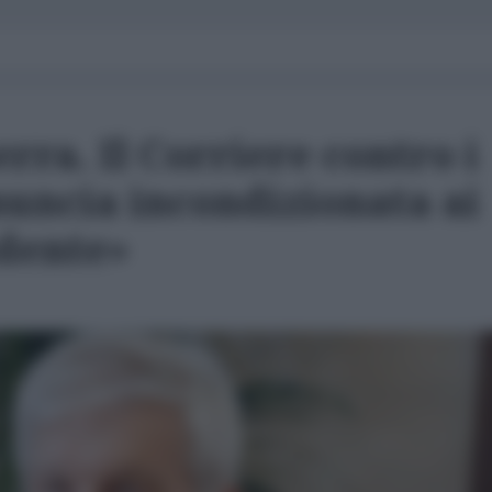
rra. Il Corriere contro i
inuncia incondizionata ai
idente»