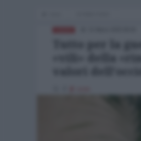
Home
IN PRIMO PIANO
31 Marzo 2025 08:00
EUROPA
Tutto per la gue
«vili» della «r
valori dell’occ
18395