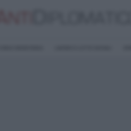
TURA E RESISTENZA
LAVORO E LOTTE SOCIALI
OPI