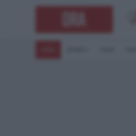
HOME
ESTERI
ITALIA
CUL