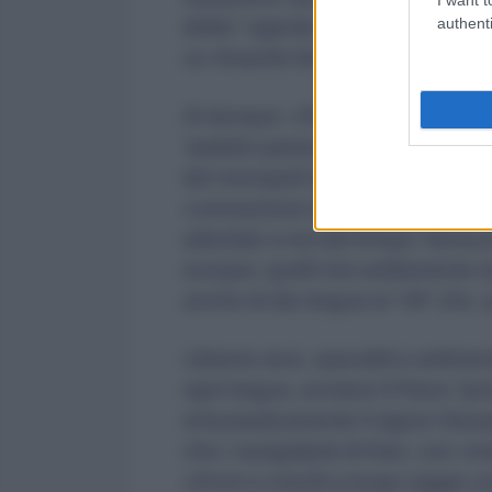
authenti
diritto” vigente nella democrazia
un rimando leniniano – è schiavitù
Al dunque: «Per non dare tregua 
“patetici parassiti” devono scon
dei monopoli euro-liberali a quell
«cessazione di ogni resistenza d
attestato a est del Dnepr. Nessun
europei, quelli che arditamente re
anche di dar tregua ai “vili” che
Libiamo anzi, spavaldi e ardiment
ogni tregua, avviano il Piano “po
entusiasticamente il signor Giuse
che i nazigolpisti di Kiev, con «m
«Droni e missili a lungo raggio c