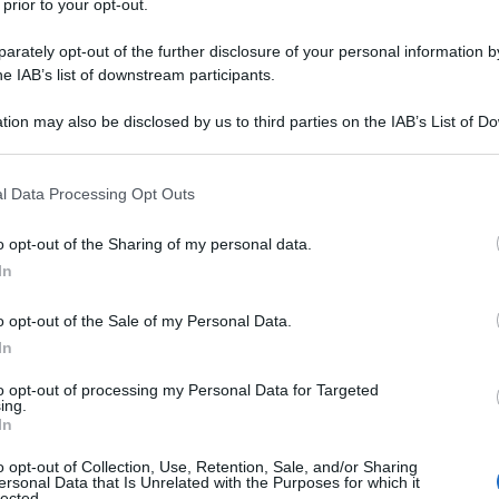
lomatico
 prior to your opt-out.
rately opt-out of the further disclosure of your personal information by
he IAB’s list of downstream participants.
tion may also be disclosed by us to third parties on the IAB’s List of 
 intorno, qualcuno ha deciso che anche il lessico
 that may further disclose it to other third parties.
 della questione oggi sul tappeto: la guerra, chi la
 that this website/app uses one or more Google services and may gath
accettare a tutti. Dunque, in guerra, raccontano le
l Data Processing Opt Outs
including but not limited to your visit or usage behaviour. You may click 
due tipi di persone: i coraggiosi e i codardi. Non
 to Google and its third-party tags to use your data for below specifi
o opt-out of the Sharing of my personal data.
sociologici “pavidi per temperamento”; semplicemente,
ogle consent section.
In
enutasi a creare col cosiddetto “complotto” Trump-
il signor Aldo Grasso sul Corriere della Sera,
o opt-out of the Sale of my Personal Data.
a tregua. Ma, dice, una «tregua non risolve un
In
uie e di speranza» e, peggio ancora, «nei negoziati
to opt-out of processing my Personal Data for Targeted
i prospetta, più «che una tregua sembra una resa».
ing.
In
l signor Grasso, una volta ribadito l'assioma per cui
anni e forse non riconosciamo più il senso profondo
o opt-out of Collection, Use, Retention, Sale, and/or Sharing
ersonal Data that Is Unrelated with the Purposes for which it
intende quando si parla di una “pace” che dura da 80
lected.