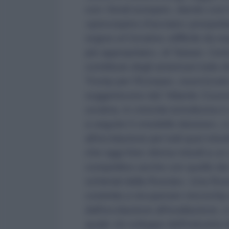
con i fondi europei», dando così 
«porcospino d’acciaio» prospetta
sogna un'Ucraina «difficile da es
più appropriato», di Taiwan. Cert
contributo degli americani tutto di
Trump per l’Europa», esorcizzato
suggeriscono dal “Atlantic Council
ucraina, in crescita tumultuosa 
a seguire il «modello danese», ci
all'eccitazione per tutti quei miss
che oggi Kiev sforna missili a un
competitivo anche con quello dei 
schierati dalla Russia». Una Russi
costretta a recuperare microchip d
dall'eccitazione all'esaltazione
quale «lo sviluppo dell’industria 