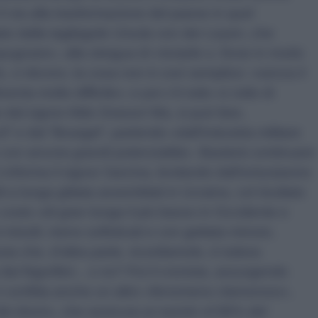
il via alla trasformazione del paese in quel
to dalla tagliagole Ursula von der Leyen, che
pugnare», alla stregua di «Israele o, forse in modo
o, ci dicono, la cosa non è così semplice: «senza il
venta molto difficile»; e poi c'è tutto «L’odio di
 dal signor Aldo Grasso! Ma, si può fare,
” e dal “Bruegel”, partendo «dall’industria militare
e con ancora grandi potenzialità». Basterà continuare
 informa il signor Sarcina, levitando dall'entusiasmo
ili a lunga gittata assemblati in Ucraina, col risultato
 costo «di gran lunga il più basso in Occidente e
missili, meno sofisticati e con gettata minore,
a che, d'altra parte, ricordiamolo, è tuttora
ai frigoriferi... o no? Poi il cronista, assurgendo
, ci confida anche un altro «fenomeno clamoroso»,
dei droni», che assicura ai nazisti «il 96% del