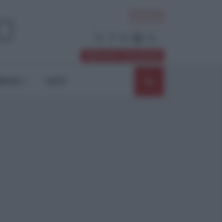
ACCEDI
Abbonati / Sostienici
NIONI
SHOP