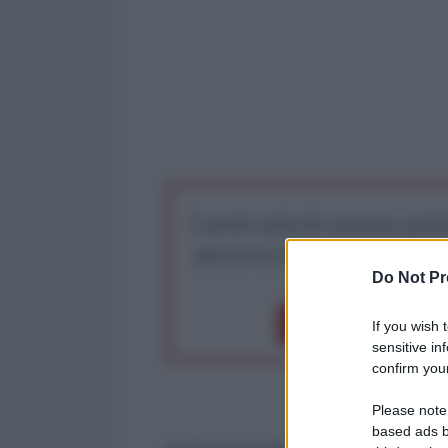
I nostri articoli saranno gratu
preserva la libera infor
Do Not Pr
Dona 1€
Don
If you wish 
sensitive in
confirm your
Please note
based ads b