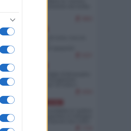
Quali sarebbero le “vittorie
ucraine” decantate dai media
italici?
9883
EUROPA
Invasione di Ceuta: cosa sta
accadendo
nell'enclave spagnola?
9197
EUROPA
Quando il figlio di Netanyahu
incitava "l'occupazione
musulmana" di Ceuta e
Melilla
8394
AMERICA LATINA
Dalla Convertibilità al "grillete
fiscal": l'Argentina si consegna
ai mercati (ancora una volta)
7729