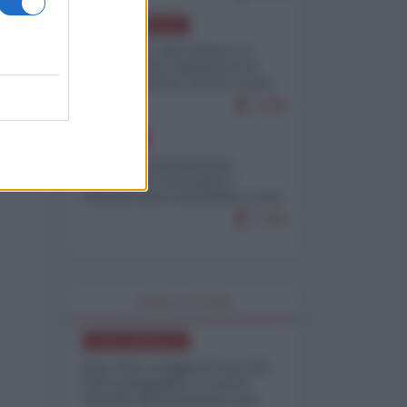
NORD-AMERICA
Il "mistero" dei numeri: il
governo Usa minimizza le
vittime in Iran, mentre fonti
interne...
7665
EUROPA
Mosca: le esercitazioni
nucleari di Germania e
Francia sono il preludio a una
guerra contro la Russia
7324
WORLD AFFAIRS
NORD-AMERICA
Iran-USA, scoppia il caso dei
dati manipolati: il nuovo
metodo del Pentagono per