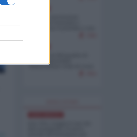
EUROPA
Mosca: le esercitazioni
nucleari di Germania e
Francia sono il preludio a una
guerra contro la Russia
7383
EUROPA
Petro accusa Netanyahu di
essere responsabile
"dell'invasione civile di Ceuta
da parte dei marocchini"
7053
WORLD AFFAIRS
NORD-AMERICA
Iran-USA, scoppia il caso dei
dati manipolati: il nuovo
metodo del Pentagono per