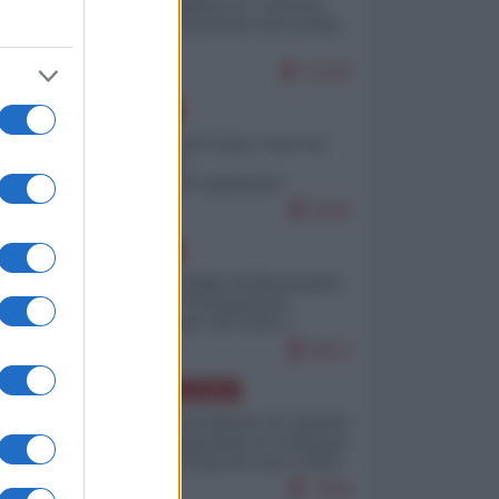
Quali sarebbero le “vittorie
ucraine” decantate dai media
italici?
11128
EUROPA
Invasione di Ceuta: cosa sta
accadendo
nell'enclave spagnola?
9226
EUROPA
Quando il figlio di Netanyahu
incitava "l'occupazione
musulmana" di Ceuta e
Melilla
8512
AMERICA LATINA
Dalla Convertibilità al "grillete
fiscal": l'Argentina si consegna
ai mercati (ancora una volta)
7838