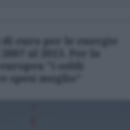
i di euro per le energie
2007 al 2013. Per la
 europea "i soldi
e spesi meglio"