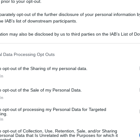
 prior to your opt-out.
rately opt-out of the further disclosure of your personal information by
e dei conti europea si evidenzia che dei 4,7 miliardi
he IAB’s list of downstream participants.
eso per i progetti di energie rinnovabili tra il 2007 e
esione, “i risultati in termini di produzione dell'energia
tion may also be disclosed by us to third parties on the IAB’s List of 
giunti ed i progetti scelti hanno fallito nel garantire
 that may further disclose it to other third parties.
iettivi energetici generali dell'Unione, dato che
non
 that this website/app uses one or more Google services and may gath
 sono stati sostenuti finanziariamente e il
l Data Processing Opt Outs
including but not limited to your visit or usage behaviour. You may click 
eo ha avuto solo un limitato valore aggiunto
".
 to Google and its third-party tags to use your data for below specifi
o opt-out of the Sharing of my personal data.
ogle consent section.
In
o opt-out of the Sale of my Personal Data.
ATTENZIONE!
In
r reagire alla dittatura degli algoritmi.
to opt-out of processing my Personal Data for Targeted
ing.
iDiplomatico lede un tuo diritto fondamentale.
In
a vera informazione pluralista.
o opt-out of Collection, Use, Retention, Sale, and/or Sharing
ersonal Data that Is Unrelated with the Purposes for which it
a alla nostra Lunga Marcia.
lected.