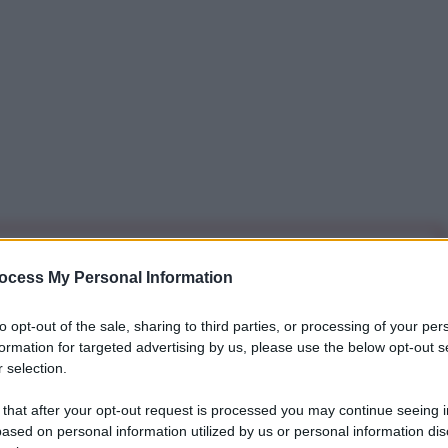
iti per sempre. Il tuo contributo fa la differenza:
ocess My Personal Information
mazione. L'ANTIDIPLOMATICO SEI ANCHE TU!
to opt-out of the sale, sharing to third parties, or processing of your per
formation for targeted advertising by us, please use the below opt-out s
a 5€
Dona 15€
Scegli importo
 selection.
 that after your opt-out request is processed you may continue seeing i
ased on personal information utilized by us or personal information dis