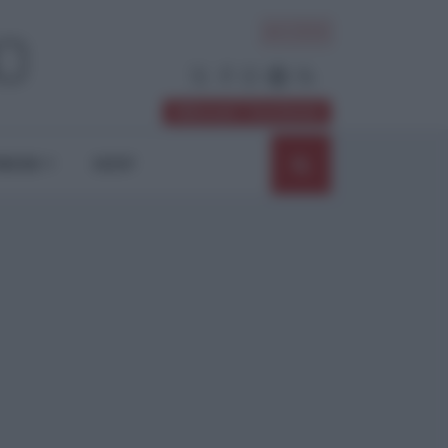
ACCEDI
Abbonati / Sostienici
NIONI
SHOP