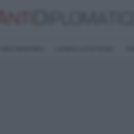
TURA E RESISTENZA
LAVORO E LOTTE SOCIALI
OPI