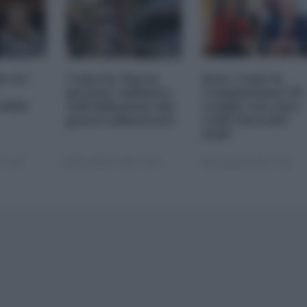
le tre
Come la "borsa
Dazi. Come la
privata" influisce
Commissione UE
 2026
sull'inflazione dei
sceglie con cura
generi alimentari
come farsi del
male
 22:00
05 Ottobre 2025 13:00
22 Agosto 2025 10:00