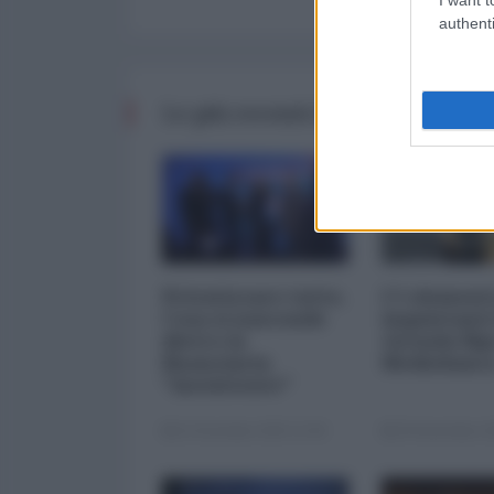
authenti
Le più recenti da Finanza
Privatizzare tutto.
I 5 element
Cosa si nasconde
inquietanti
dietro la
vicenda Mp
finanziaria
Mediobanc
"inesistente"
22 Dicembre 2025 12:00
29 Novembre 20