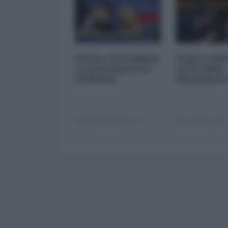
Il Patto di Stabilità
Il gioco del
e la metamorfosi
carte della
di Meloni
finanziaria
17 Ottobre 2025 11:00
14 Ottobre 2025