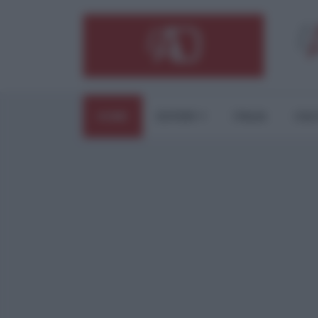
HOME
ESTERI
ITALIA
CUL