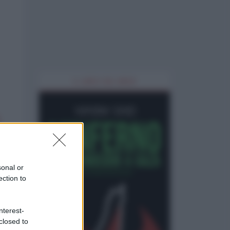
IL LIBRO DEL MESE
sonal or
ection to
nterest-
closed to