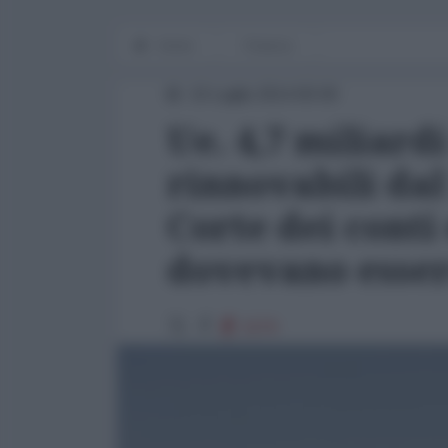
Home
Finanza
10 Luglio 2014 00:00
Ue. 4,7 miliard
rinnovabili dal 
Corte dei conti
dovevano esser
1570