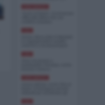
minimizzare le perdite
NORD-AMERICA
"Scorte al limite": il retroscena
CNN sulla difesa USA nel
conflitto iraniano
ASIA
Yemen, blocco Bab el-Mandab:
Le superpetroliere saudite
costrette a circumnavigare
l'Africa
ASIA
l'Iran era pronto a
bombardare l'Ucraina, cos'ha
fermato l'attacco
NORD-AMERICA
Guerra all'Iran, scorte USA al
limite: il Pentagono investe
miliardi per ricostituire gli
arsenali
ASIA