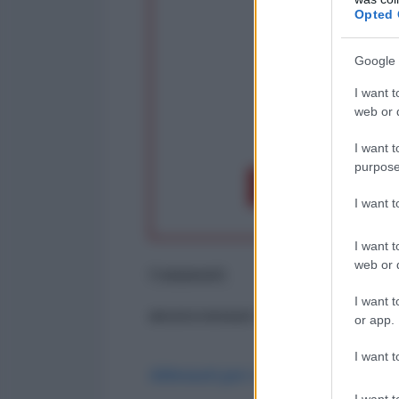
Opted 
Google 
I want t
web or d
op
I want t
purpose
Dona 1€
Don
I want 
I want t
web or d
Commenti
I want t
ancora nessun commento
or app.
I want t
Abbonati per commentare
I want t