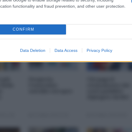
cation functionality and fraud prevention, and other user protection.
CONFIRM
Data Deletion
Data Access
Privacy Policy
i più
Nexperia,
Chi paga il
 della
l'ennesimo
risanamento dei
s-
suicidio europeo
conti pubblici
a
(Spiegato facile)
25 11:00
23 Ottobre 2025 07:00
20 Ottobre 2025 09:00