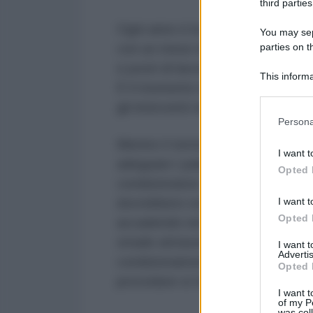
third parties
Ogni anno è la stessa storia. Ris
You may sepa
parties on t
con un mese di anticipo e rischian
e posti di lavoro già monitorati u
This informa
È il momento di esigere risposte 
Participants
gli interventi necessari per gara
Please note
Persona
information 
Mentre il termometro sale, ci si tr
deny consent
I want t
in below Go
adeguare i palazzi storici. Peccat
Opted 
condizionatori, si trasformino in f
I want t
dovrebbero essere i primi a esse
Opted 
accadendo nel settore privato: nei
strade attraversate da rider e po
I want 
Advertis
condizionamento funzionante semb
Opted 
procedure si traducono, all'atto p
I want t
of my P
was col