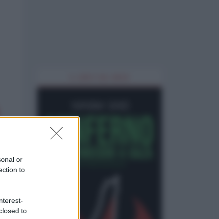
IL LIBRO DEL MESE
sonal or
ection to
nterest-
closed to