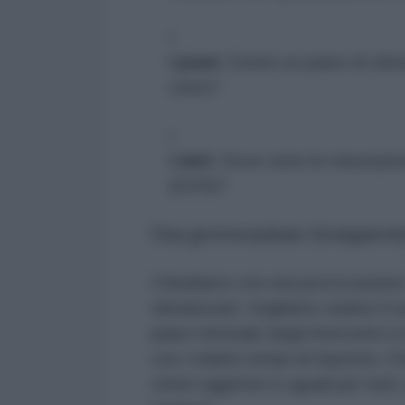
I piani:
Esiste un piano di clim
critici?
I dati:
Dove sono le misurazioni
(DVR)?
Una provocazione (trasparente
Chiudiamo con una provocazione: s
climatizzati. Vogliamo vedere il nu
piano triennale degli interventi e 
con i relativi tempi di risposta. C
criteri oggettivi e uguali per tut