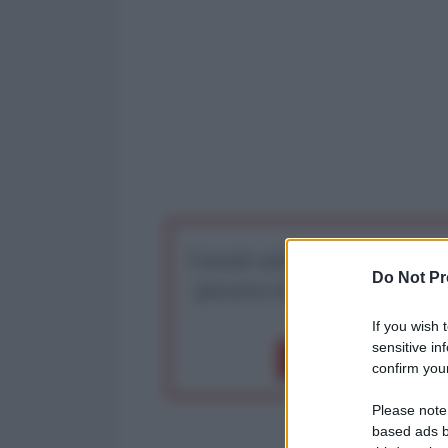
I nostri articoli saranno gratu
Do Not Pr
preserva la libera infor
If you wish 
sensitive in
Dona 1€
Don
confirm your
Please note
based ads b