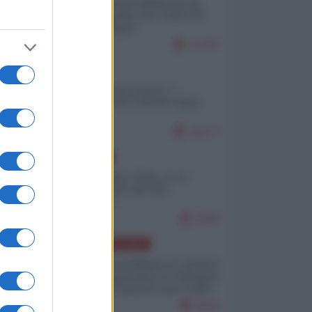
Ceuta: perché il Marocco fa
con noi quello che vuole (di
Alberto Negri)
12797
ITALIA
Il turismo di massa e i
"risvegli" del Corriere della
sera
10177
EUROPA
Cina, Russia e Iran, io ve
l’avevo detto (di Vito
Petrocelli)
8438
AMERICA LATINA
Dalla Convertibilità al "grillete
fiscal": l'Argentina si consegna
ai mercati (ancora una volta)
8043