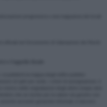
atizzazione progressiva o una mappatura dei locali
 ufficiali nel Documento di Valutazione dei Rischi
) e l'appello finale
i pubblichi la mappa degli edifici pubblici
mero di split per sede, i criteri di assegnazione, il
lo storico delle segnalazioni degli ultimi cinque anni
hiedere che un rischio per la salute sia gestito con
ti, anziché secondo gerarchie informali, è davvero