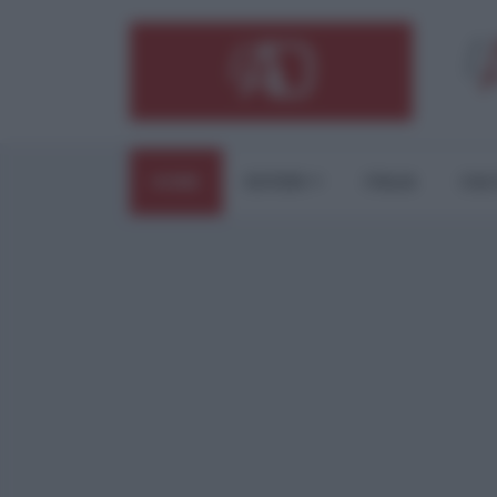
HOME
ESTERI
ITALIA
CUL