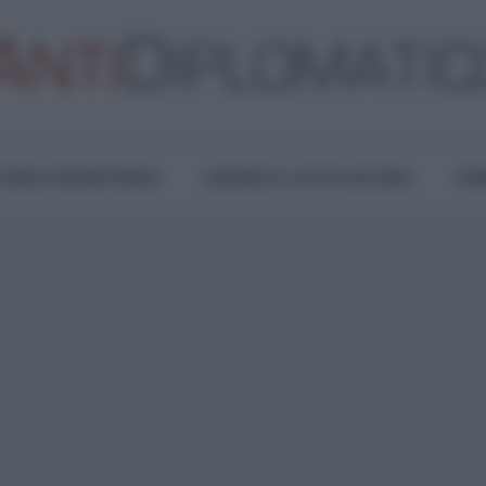
TURA E RESISTENZA
LAVORO E LOTTE SOCIALI
OPI