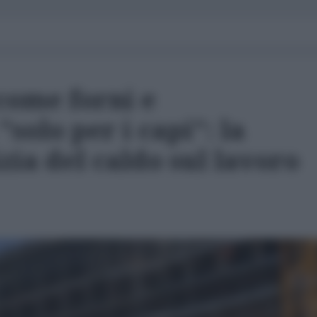
 come forni e
solo per i capi": la
zia del caldo sul lavoro