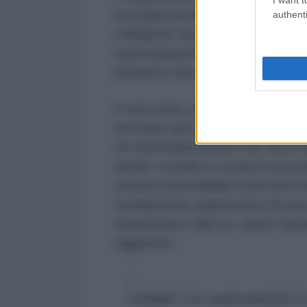
la sospensione delle attività. M
authenti
il dirigente al pubblico ludibrio. 
espressamente l'uso di climatizzat
impianti e doverne rispondere in
Il vero nodo, però, è un altro: la
secondo una rigida gerarchia orga
Un microclima idoneo non deve ri
anche i corridoi e i locali di acce
comuni surriscaldate sono essi st
condizionata, parleremmo di una c
climatizzati e altri no, siamo dava
oggettivo.
I criteri:
Con quali parametri è s