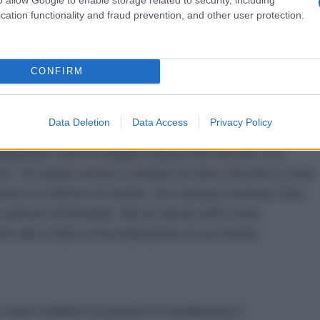
a sappiamo tutti che scelte del genere esporrebbero
cation functionality and fraud prevention, and other user protection.
In compenso, spuntano circolari scritte per vietare
ori personali, forse per paura di sovraccaricare gli
CONFIRM
 prima persona.
 climatizzazione esiste, ma spesso è distribuita
Data Deletion
Data Access
Privacy Policy
nizzativa. Una vera e propria questione di classe.
guardare solo la singola stanza dei bottoni, ma
sso. Gli sbalzi termici continui tra aree fresche e zone
essi un fattore di rischio. Se nessuno avesse l'aria
arenza strutturale. Ma se alcuni uffici sono
nti alla totale sottovalutazione di un rischio
tata stabilita la priorità di installazione?