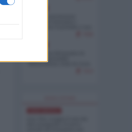
EUROPA
Mosca: le esercitazioni
nucleari di Germania e
Francia sono il preludio a una
guerra contro la Russia
7636
EUROPA
Petro accusa Netanyahu di
essere responsabile
"dell'invasione civile di Ceuta
da parte dei marocchini"
7213
WORLD AFFAIRS
NORD-AMERICA
Iran-USA, scoppia il caso dei
dati manipolati: il nuovo
metodo del Pentagono per