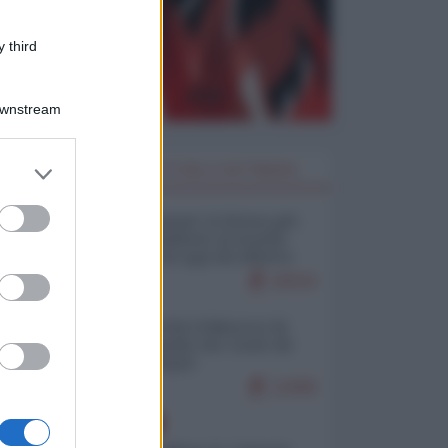
 third
Downstream
er and store
I PIÙ LETTI DELLA SETTIMANA
to grant or
ed purposes
Restare umani: la forma più
alta di ribellione al mondo
distopico di oggi (di Alberto
Bradanini)
20034
Ceuta: perché il Marocco fa
con noi quello che vuole (di
Alberto Negri)
12408
EUROPA