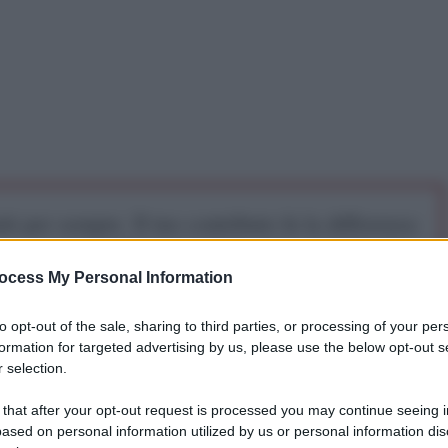
iti per sempre. Il tuo contributo fa la differenza:
mazione. L'ANTIDIPLOMATICO SEI ANCHE TU!
ocess My Personal Information
a 5€
Dona 15€
Scegli importo
to opt-out of the sale, sharing to third parties, or processing of your per
formation for targeted advertising by us, please use the below opt-out s
 selection.
esina ha confermato l'uccisione dell'italiano Silvano
 that after your opt-out request is processed you may continue seeing i
strati in Nigeria tra il 16 e il 17 febbraio.
ased on personal information utilized by us or personal information dis
a rivendicata dal gruppo nigeriano di Ansaru, splinter