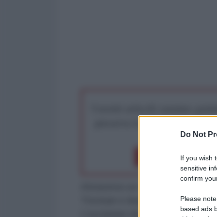
I nostri articoli saranno gratu
preserva la libera infor
Do Not Pr
Dona 1€
Don
If you wish 
sensitive in
confirm your
Attraverso un comunicato, la Farn
Please note
Trevisan e degli altri ostaggi seque
based ads b
L'uccisione degli ostaggi era stat