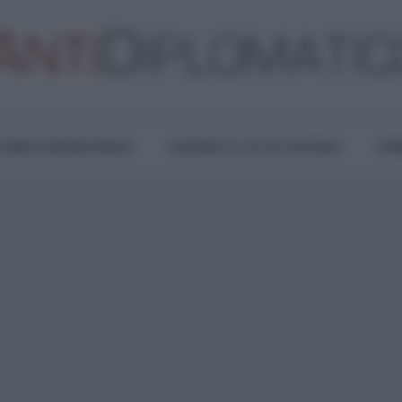
TURA E RESISTENZA
LAVORO E LOTTE SOCIALI
OPI