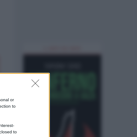
IL LIBRO DEL MESE
sonal or
ection to
nterest-
closed to