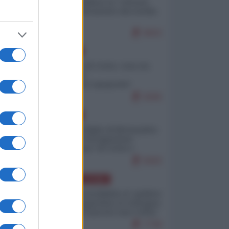
Quali sarebbero le “vittorie
ucraine” decantate dai media
italici?
9933
EUROPA
Invasione di Ceuta: cosa sta
accadendo
nell'enclave spagnola?
9206
EUROPA
Quando il figlio di Netanyahu
incitava "l'occupazione
musulmana" di Ceuta e
Melilla
8420
AMERICA LATINA
Dalla Convertibilità al "grillete
fiscal": l'Argentina si consegna
ai mercati (ancora una volta)
7738