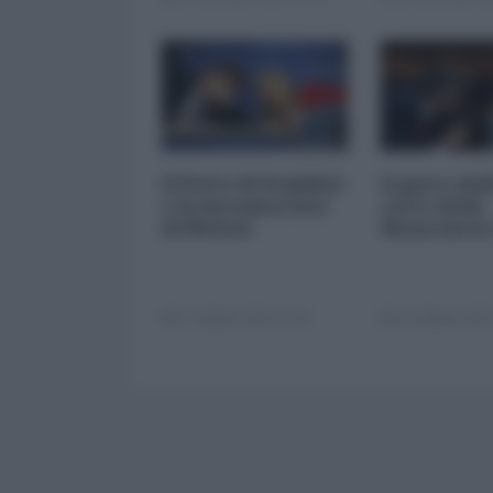
Il Patto di Stabilità
Il gioco del
e la metamorfosi
carte della
di Meloni
finanziaria
17 Ottobre 2025 11:00
14 Ottobre 2025