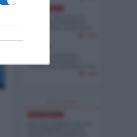
NORD-AMERICA
Il "mistero" dei numeri: il
governo Usa minimizza le
vittime in Iran, mentre fonti
interne...
7665
EUROPA
Mosca: le esercitazioni
nucleari di Germania e
Francia sono il preludio a una
guerra contro la Russia
7328
WORLD AFFAIRS
NORD-AMERICA
Iran-USA, scoppia il caso dei
dati manipolati: il nuovo
metodo del Pentagono per