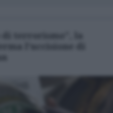
 di terrorismo", la
erma l'uccisione di
an