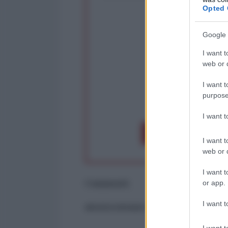
Rivendica un
Opted 
Partecip
Google 
I want t
web or d
I want t
purpose
op
I want 
Dona 1€
Don
I want t
web or d
I want t
Commenti
or app.
I want t
ancora nessun commento
I want t