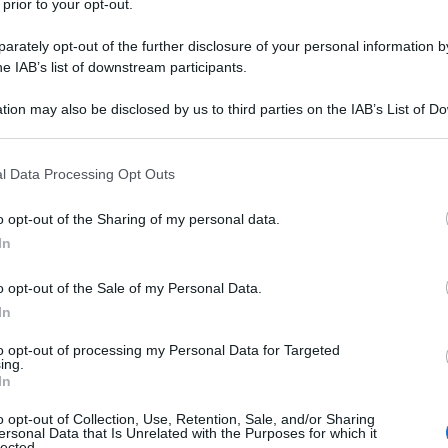
 prior to your opt-out.
 condanna l' "atroce atto di terrorismo, contro il
rately opt-out of the further disclosure of your personal information by
e la più ferma condanna e che non può trovare alcuna
he IAB’s list of downstream participants.
 violenza barbara e cieca. Nessun intervento militare
 stato tentato da parte dei Governi interessati, per i
tion may also be disclosed by us to third parties on the IAB’s List of 
 that may further disclose it to other third parties.
ni tenuti sotto sequestro è sempre stata la priorità
rosamente constatare è, piuttosto, un'aberrante
 that this website/app uses one or more Google services and may gath
l Data Processing Opt Outs
including but not limited to your visit or usage behaviour. You may click 
bile fanatismo. L'Italia resta fermamente impegnata
 to Google and its third-party tags to use your data for below specifi
revenire e contrastare la piaga del terrorismo e si
o opt-out of the Sharing of my personal data.
ogle consent section.
In
i alla giustizia i responsabili di questo brutale atto
o opt-out of the Sale of my Personal Data.
In
ATTENZIONE!
to opt-out of processing my Personal Data for Targeted
ing.
In
r reagire alla dittatura degli algoritmi.
o opt-out of Collection, Use, Retention, Sale, and/or Sharing
iDiplomatico lede un tuo diritto fondamentale.
ersonal Data that Is Unrelated with the Purposes for which it
lected.