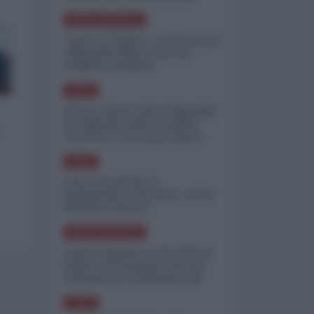
minimizzare le perdite
NORD-AMERICA
"Scorte al limite": il retroscena
CNN sulla difesa USA nel
conflitto iraniano
ASIA
Yemen, blocco Bab el-Mandab:
Le superpetroliere saudite
costrette a circumnavigare
l'Africa
ASIA
l'Iran era pronto a
bombardare l'Ucraina, cos'ha
fermato l'attacco
NORD-AMERICA
Guerra all'Iran, scorte USA al
limite: il Pentagono investe
miliardi per ricostituire gli
arsenali
ASIA