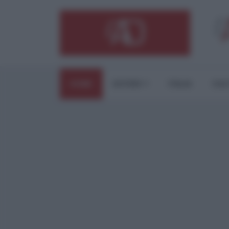
HOME
ESTERI
ITALIA
CUL