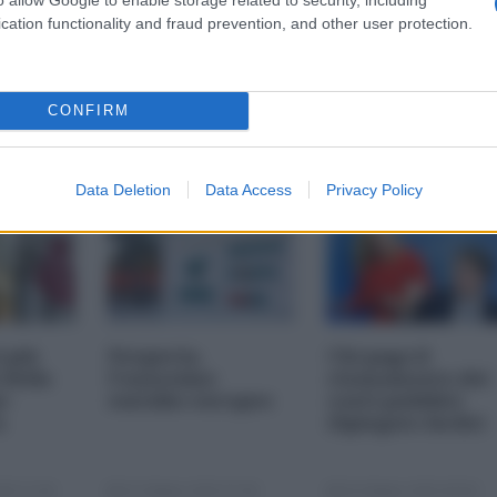
cation functionality and fraud prevention, and other user protection.
CONFIRM
Data Deletion
Data Access
Privacy Policy
i più
Nexperia,
Chi paga il
 della
l'ennesimo
risanamento dei
s-
suicidio europeo
conti pubblici
a
(Spiegato facile)
25 11:00
23 Ottobre 2025 07:00
20 Ottobre 2025 09:00