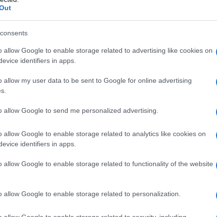
a vera informazione pluralista.
Out
a alla nostra Lunga Marcia.
consents
o allow Google to enable storage related to advertising like cookies on
Abbonati!
evice identifiers in apps.
o allow my user data to be sent to Google for online advertising
s.
pure effettua una donazione
to allow Google to send me personalized advertising.
a 5€
Dona 15€
Scegli importo
o allow Google to enable storage related to analytics like cookies on
evice identifiers in apps.
o allow Google to enable storage related to functionality of the website
o allow Google to enable storage related to personalization.
o allow Google to enable storage related to security, including