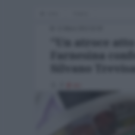
Home
Finanza
11 Marzo 2013 10:30
"Un atroce atto
Farnesina conf
Silvano Trevis
882