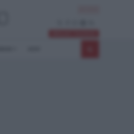
ACCEDI
Abbonati / Sostienici
NIONI
SHOP