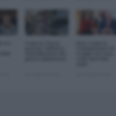
le tre
Come la "borsa
Dazi. Come la
privata" influisce
Commissione UE
 2026
sull'inflazione dei
sceglie con cura
generi alimentari
come farsi del
male
 22:00
05 Ottobre 2025 13:00
22 Agosto 2025 10:00