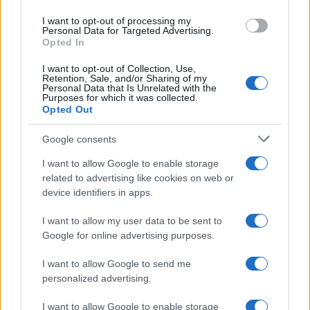
"Mentre noi giochiamo con i chatbot, la
use your data for below specified purposes in below Google
I want to opt-out of processing my
Cina si è presa il futuro dell'IA" (VIDEO)
consent section.
Personal Data for Targeted Advertising.
Opted In
24 Giugno 2026 08:00
I want to opt-out of Collection, Use,
Retention, Sale, and/or Sharing of my
Personal Data that Is Unrelated with the
Purposes for which it was collected.
#
RETHINK.POWER
Opted Out
Google consents
di Alessandro Bartoloni
I want to allow Google to enable storage
related to advertising like cookies on web or
device identifiers in apps.
I want to allow my user data to be sent to
Come finirebbe una guerra tra UE e
Google for online advertising purposes.
Russia? Tre scenari per il 2030 (e le
alternative alla linea dura)
I want to allow Google to send me
20 Luglio 2026 10:00
personalized advertising.
I want to allow Google to enable storage