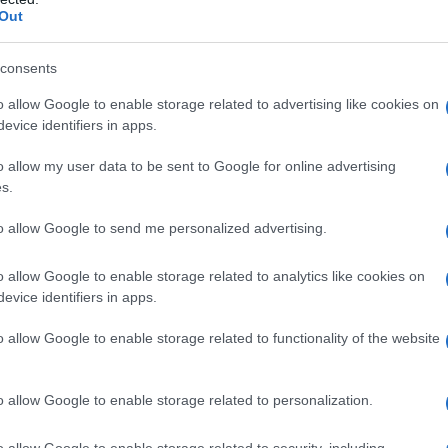
Out
vincia dell’imperatore Haile Sellassie d’Etiopia.
consents
ella popolazione, il Brigadiere Kennedy-Cooke
o allow Google to enable storage related to advertising like cookies on
dell'Eritrea) emise un ordine per proibire le
evice identifiers in apps.
utorizzati di più di tre o quattro persone. Così iniziò
glesi che avevano promesso loro di “liberarli”. Infatti,
o allow my user data to be sent to Google for online advertising
s.
mbattere a fianco degli italiani, nei loro numerosi
diverse città e che fecero centinaia di morti tra i
to allow Google to send me personalized advertising.
ini promettendo che se la popolazione non li avesse
 terreni in mano ai concessionari italiani e concesso
o allow Google to enable storage related to analytics like cookies on
evice identifiers in apps.
citori, alla gente che li accoglieva festante dissero:
!
o allow Google to enable storage related to functionality of the website
 di tutte le installazioni costruite dagli italiani e,
o allow Google to enable storage related to personalization.
per vendere il ferro a chili. Ponti, ferrovia, moli, gru
vi furono venduti al Pakistan per un valore stimato in
o allow Google to enable storage related to security, including