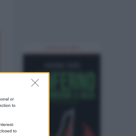
IL LIBRO DEL MESE
sonal or
ection to
nterest-
closed to