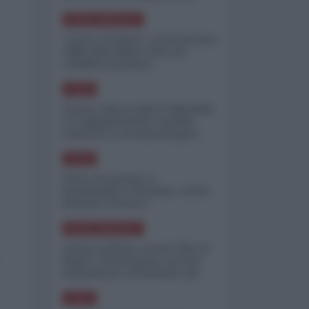
minimizzare le perdite
NORD-AMERICA
"Scorte al limite": il retroscena
CNN sulla difesa USA nel
conflitto iraniano
ASIA
Yemen, blocco Bab el-Mandab:
Le superpetroliere saudite
costrette a circumnavigare
l'Africa
ASIA
l'Iran era pronto a
bombardare l'Ucraina, cos'ha
fermato l'attacco
NORD-AMERICA
Guerra all'Iran, scorte USA al
limite: il Pentagono investe
miliardi per ricostituire gli
arsenali
ASIA