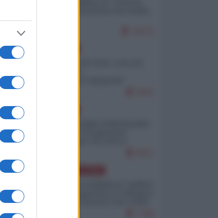
Quali sarebbero le “vittorie
ucraine” decantate dai media
italici?
10170
EUROPA
Invasione di Ceuta: cosa sta
accadendo
nell'enclave spagnola?
9210
EUROPA
Quando il figlio di Netanyahu
incitava "l'occupazione
musulmana" di Ceuta e
Melilla
8471
AMERICA LATINA
Dalla Convertibilità al "grillete
fiscal": l'Argentina si consegna
ai mercati (ancora una volta)
7788