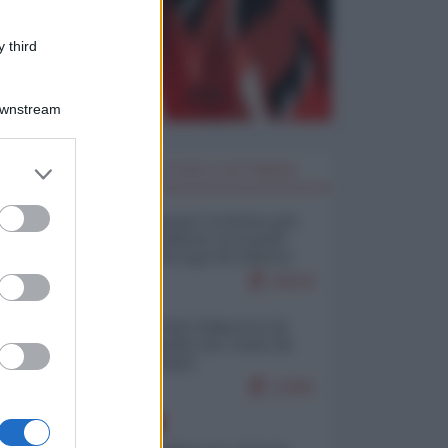
 third
Downstream
er and store
I PIÙ LETTI DELLA SETTIMANA
to grant or
ed purposes
Restare umani: la forma più
alta di ribellione al mondo
distopico di oggi (di Alberto
Bradanini)
20532
Ceuta: perché il Marocco fa
con noi quello che vuole (di
Alberto Negri)
12461
EUROPA