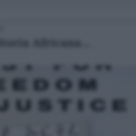
00
 Storia Africana…