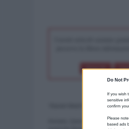
I nostri articoli saranno gratu
preserva la libera infor
Dona 1€
Don
Do Not Pr
If you wish 
sensitive in
*Daniel Wedi Korbaria
confirm your
Please note
Asmara. Quest’ultima fatica di 
based ads b