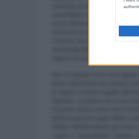
centinaia di milioni di dollari. Poi
authenti
smantellati e spediti ad altri paesi
scrive Alemseged, citando un dett
nemmeno la teleferica, la più lu
L’Autore cita in proposito il libro
destroying Ethiopian Ports?
Perch
signora accusava il proprio Govern
Non si trattava certo di un lapsu
futuro dell’Eritrea era sempre stat
le regioni costiere regalati all’E
Egiziano. In pratica non si accet
il popolo eritreo come unico ed in
artificiosamente dagli italiani e
Difatti, nell’identificare gli eritrei
“copti” o “mussulmani”. Eppure, s