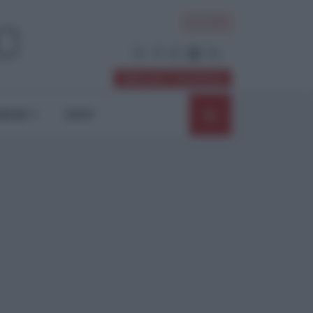
ACCEDI
Abbonati / Sostienici
NIONI
SHOP