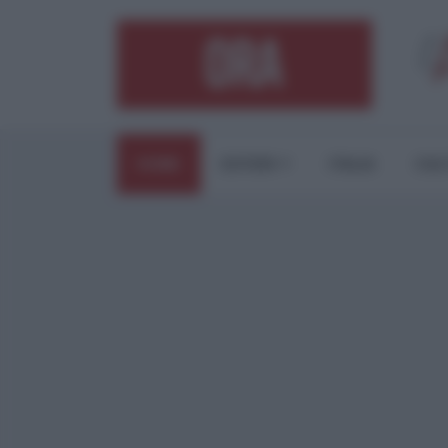
HOME
ESTERI
ITALIA
CUL