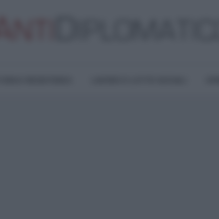
TURA E RESISTENZA
LAVORO E LOTTE SOCIALI
OPI