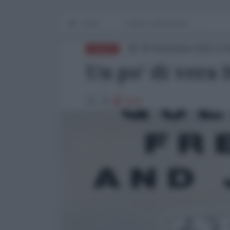
Home
Cultura e Resistenza
05 Settembre 2025 14:
AFRICA
Un po’ di vera
1647