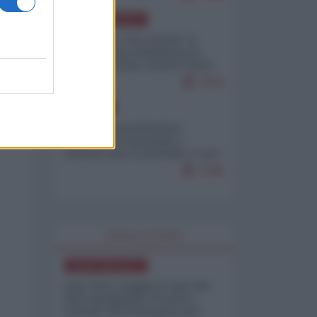
NORD-AMERICA
Il "mistero" dei numeri: il
governo Usa minimizza le
vittime in Iran, mentre fonti
interne...
7679
EUROPA
Mosca: le esercitazioni
nucleari di Germania e
Francia sono il preludio a una
guerra contro la Russia
7349
WORLD AFFAIRS
NORD-AMERICA
Iran-USA, scoppia il caso dei
dati manipolati: il nuovo
metodo del Pentagono per