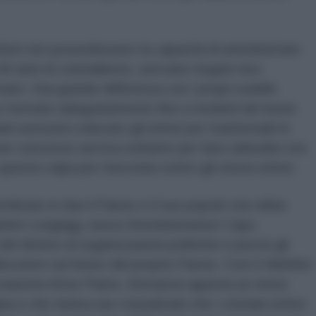
eritrei non possedessero la capacità di amministrare
in 60 anni di colonialismo, avevano negato loro
ntare. Una grande differenza con i propri sudditi
 formato adeguatamente fino a renderli dei buoni
iani avessero educato gli eritrei per trasformarli in
one concesso serviva soltanto per farsi obbedire era
uesta colpa per ritorcerla contro gli stessi eritrei.
mbrare in due il Paese e il suo popolo non ebbe
tephen Longrigg, nuovo Amministratore Capo
 del divieto di organizzazioni politiche e perciò gli
 discutere sul futuro del proprio Paese. Così il
Mahber
ciazione Amor Patrio
,
formatosi appena un mese
a e che riuniva sia i musulmani che i cristiani eritrei