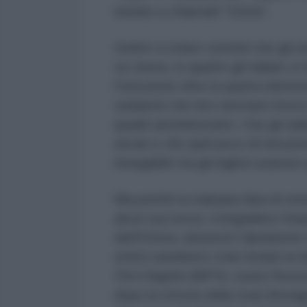
iniziato a chiamarli “Eritrei”.
Inoltre si erano convinti che gli 
se stessi, in quanto gli italiani, 
l’istruzione oltre la quarta eleme
sudanesi che loro avevano invece
quadri amministrativi. Che gli ital
ascari e che quel poco di istruzi
innegabile ma gli inglesi usarono q
Ma poiché la malsana idea di sme
alcun successo, il brigadiere S
dell’Eritrea, annunciò l’abolizione
eritrei sarebbero stati titolati di
Ficri Hagher
(MFH), ossia l’Asso
dopo la vittoria della Gran Bretagn