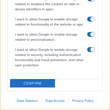
related to analytics like cookies on web or
device identifiers in apps.
#
I
MEDIA
ALLA
GUERRA
I want to allow Google to enable storage
related to functionality of the website or app.
di Francesco Santoianni
I want to allow Google to enable storage
related to personalization.
I want to allow Google to enable storage
related to security, including authentication
functionality and fraud prevention, and other
Milioni di chiamate spam? Colpa dello
user protection.
Stato che non c’è più
28 Luglio 2026 16:00
CONFIRM
#
NATIVI
Data Deletion
Data Access
Privacy Policy