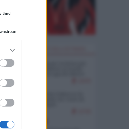
 third
Downstream
er and store
I PIÙ LETTI DELLA SETTIMANA
to grant or
ed purposes
Restare umani: la forma più
alta di ribellione al mondo
distopico di oggi (di Alberto
Bradanini)
22475
Ceuta: perché il Marocco fa
con noi quello che vuole (di
Alberto Negri)
12725
EUROPA