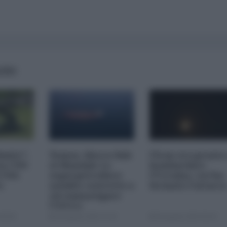
AIRS
imite":
Yemen, blocco Bab
l'Iran era pronto
na CNN
el-Mandab: Le
bombardare
a USA
superpetroliere
l'Ucraina, cos'ha
o
saudite costrette a
fermato l'attacc
circumnavigare
l'Africa
09:00
04 Agosto 2026 12:30
04 Agosto 2026 09:30