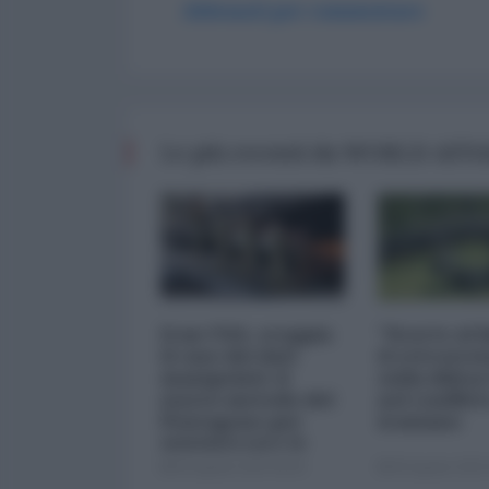
Abbonati per commentare
Le più recenti da WORLD AFF
Iran-USA, scoppia
"Scorte al l
il caso dei dati
il retrosce
manipolati: il
sulla difes
nuovo metodo del
nel conflitt
Pentagono per
iraniano
minimizzare le
perdite
05 Agosto 2026 09:00
05 Agosto 2026 