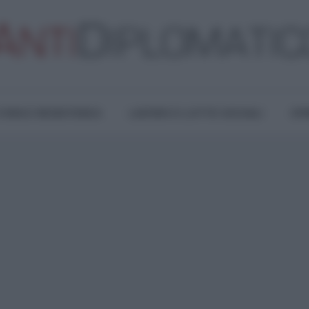
TURA E RESISTENZA
LAVORO E LOTTE SOCIALI
OPI