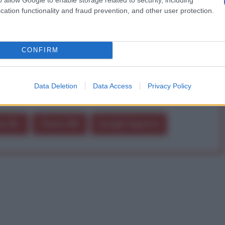
cation functionality and fraud prevention, and other user protection.
a alla nostra Lunga Marcia.
Abbonati!
CONFIRM
Data Deletion
Data Access
Privacy Policy
pure effettua una donazione
a 5€
Dona 15€
Scegli importo