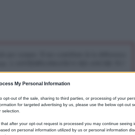
iti per sempre. Il tuo contributo fa la differenza:
mazione. L'ANTIDIPLOMATICO SEI ANCHE TU!
ocess My Personal Information
a 5€
Dona 15€
Scegli importo
to opt-out of the sale, sharing to third parties, or processing of your per
formation for targeted advertising by us, please use the below opt-out s
 selection.
o ha condannato David Bendels, caporedattore del
 that after your opt-out request is processed you may continue seeing i
 pena detentiva sospesa di sette mesi per aver
ased on personal information utilized by us or personal information dis
ll'Interno Nancy Faeser attraverso un meme satirico.