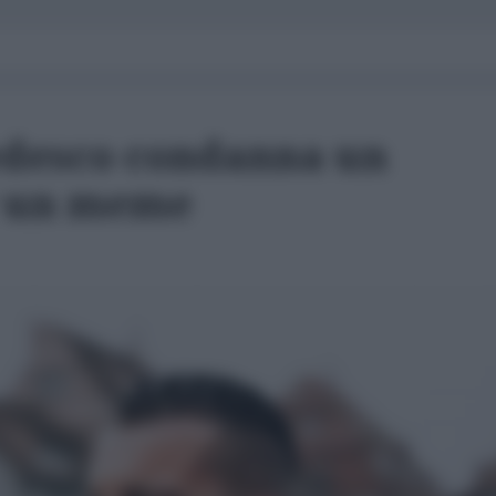
edesco condanna un
r un meme