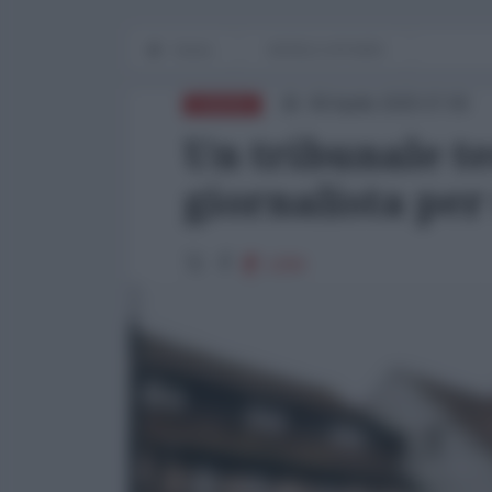
Home
WORLD AFFAIRS
08 Aprile 2025 07:00
EUROPA
Un tribunale t
giornalista pe
1259