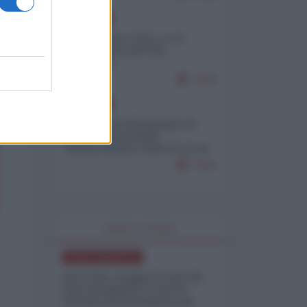
EUROPA
Cina, Russia e Iran, io ve
l’avevo detto (di Vito
Petrocelli)
7324
EUROPA
Petro accusa Netanyahu di
essere responsabile
"dell'invasione civile di Ceuta
da parte dei marocchini"
7164
WORLD AFFAIRS
NORD-AMERICA
Iran-USA, scoppia il caso dei
dati manipolati: il nuovo
metodo del Pentagono per