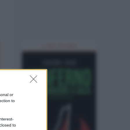
IL LIBRO DEL MESE
sonal or
ection to
nterest-
closed to