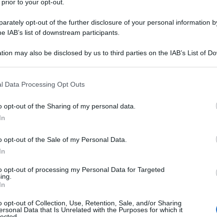
 prior to your opt-out.
sull'account X di Deutschland-Kurier nel febbraio
rately opt-out of the further disclosure of your personal information by
he IAB’s list of downstream participants.
 con un cartello fabbricato con IA che recitava:
La foto originale riportava la frase
“We Remember”
,
tion may also be disclosed by us to third parties on the IAB’s List of 
orazione dell'Olocausto. Il team legale della
 that may further disclose it to other third parties.
a penale, che ha portato a una multa e alla
 that this website/app uses one or more Google services and may gath
l Data Processing Opt Outs
ribunale distrettuale di Bamberg, in Alta Franconia.
including but not limited to your visit or usage behaviour. You may click 
 to Google and its third-party tags to use your data for below specifi
o opt-out of the Sharing of my personal data.
ogle consent section.
colpevole ai sensi della Sezione 188 del Codice
In
ne raramente invocata, a volte indicata come legge
o opt-out of the Sale of my Personal Data.
che punisce la diffamazione di funzionari pubblici,
ha
In
to opt-out of processing my Personal Data for Targeted
ing.
denti penali, il tribunale ha sospeso la sentenza e
In
r due anni. Secondo quanto riferito, gli ha anche
o opt-out of Collection, Use, Retention, Sale, and/or Sharing
e scritte a Faeser.
ersonal Data that Is Unrelated with the Purposes for which it
lected.