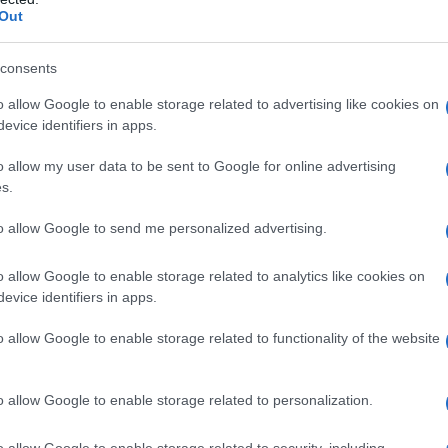
Out
no promesso di appellarsi al verdetto, sostenendo
to alla libertà di espressione e di stampa.
consents
ce un precedente preoccupante per la libertà
o allow Google to enable storage related to advertising like cookies on
evice identifiers in apps.
o allow my user data to be sent to Google for online advertising
e lo contesteremo con tutti i mezzi legali”,
ha
s.
-Kurier ed io continueremo personalmente la lotta
to allow Google to send me personalized advertising.
ressione, con fermezza, coerenza e con tutte le
ontinuazione della democrazia in Germania”.
o allow Google to enable storage related to analytics like cookies on
evice identifiers in apps.
ATTENZIONE!
o allow Google to enable storage related to functionality of the website
r reagire alla dittatura degli algoritmi.
o allow Google to enable storage related to personalization.
iDiplomatico lede un tuo diritto fondamentale.
a vera informazione pluralista.
o allow Google to enable storage related to security, including