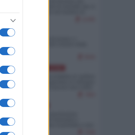
La mappa di Eurostat che
smonta tutte le storielle che vi
raccontano sul turismo di
massa
11445
ITALIA
Il turismo di massa e i
"risvegli" del Corriere della
sera
9545
AMERICA LATINA
Dalla Convertibilità al "grillete
fiscal": l'Argentina si consegna
ai mercati (ancora una volta)
7983
EUROPA
Mosca: le esercitazioni
nucleari di Germania e
Francia sono il preludio a una
guerra contro la Russia
7598