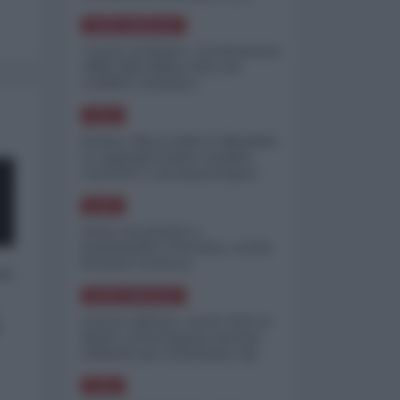
minimizzare le perdite
NORD-AMERICA
"Scorte al limite": il retroscena
CNN sulla difesa USA nel
conflitto iraniano
ASIA
Yemen, blocco Bab el-Mandab:
Le superpetroliere saudite
costrette a circumnavigare
l'Africa
ASIA
l'Iran era pronto a
bombardare l'Ucraina, cos'ha
fermato l'attacco
 a
NORD-AMERICA
Guerra all'Iran, scorte USA al
o
limite: il Pentagono investe
miliardi per ricostituire gli
arsenali
ASIA