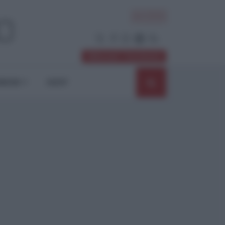
ACCEDI
Abbonati / Sostienici
NIONI
SHOP