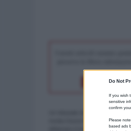
I nostri articoli saranno gratu
preserva la libera infor
Do Not Pr
Dona 1€
Don
If you wish 
sensitive in
confirm your
Un tribunale distrettuale tedesc
Please note
media Deutschland-Kurier, a una
based ads b
diffamato il ministro federale de