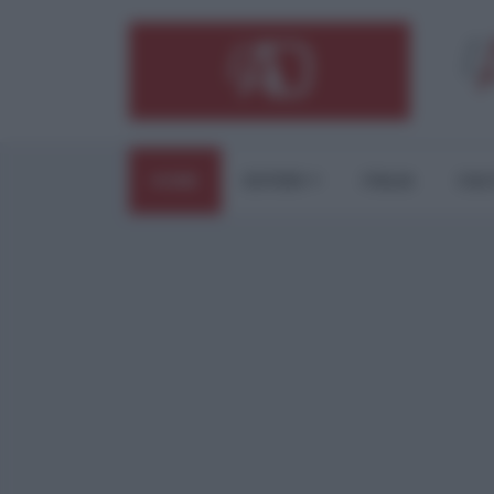
HOME
ESTERI
ITALIA
CUL