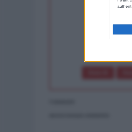
authenti
Partecip
op
Dona 1€
Don
Commenti
ancora nessun commento