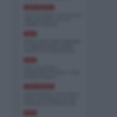
minimizzare le perdite
NORD-AMERICA
"Scorte al limite": il retroscena
CNN sulla difesa USA nel
conflitto iraniano
ASIA
Yemen, blocco Bab el-Mandab:
Le superpetroliere saudite
costrette a circumnavigare
l'Africa
ASIA
l'Iran era pronto a
bombardare l'Ucraina, cos'ha
fermato l'attacco
NORD-AMERICA
Guerra all'Iran, scorte USA al
limite: il Pentagono investe
miliardi per ricostituire gli
arsenali
ASIA