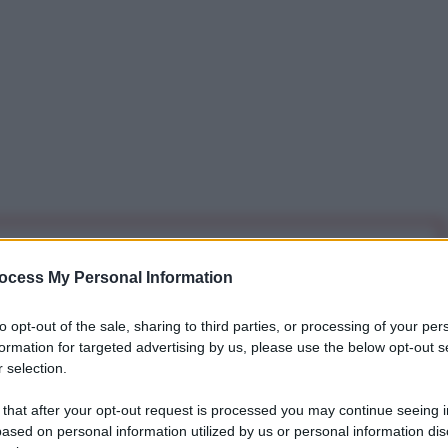
iti per sempre. Il tuo contributo fa la differenza:
ocess My Personal Information
mazione. L'ANTIDIPLOMATICO SEI ANCHE TU!
to opt-out of the sale, sharing to third parties, or processing of your per
formation for targeted advertising by us, please use the below opt-out s
a 5€
Dona 15€
Scegli importo
 selection.
 that after your opt-out request is processed you may continue seeing i
ased on personal information utilized by us or personal information dis