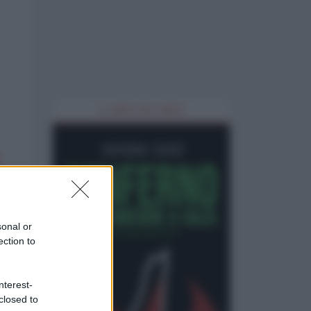
IL LIBRO DEL MESE
sonal or
ection to
nterest-
closed to