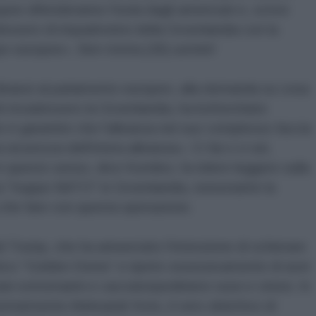
ee difenderanno l'isola dagli americani e, scrive
idessero di impadronirsi della Groenlandia con la
pe europee». Ben trenta (30) uomini!
inanzi al parlamento europeo, alla domanda su cosa
iti invadessero la Groenlandia, ha bofonchiato
lo è garantire che l'alleanza nel suo complesso faccia
 sicurezza dell'intera alleanza». Ci fai o ci sei,
In questo senso, dice Kornilov, fa ridere leggere sulla
a "truppe NATO" in Groenlandia, nonostante la
a che fare con questa operazione.
 Trump, che ha annunciato l'intenzione di schierare
istico “Golden Dome” e ripete ossessivamente di aver
ani sottomarini e cacciatorpediniere russi e cinesi. In
ntarmente Aleksandr Kots, il vero obiettivo di