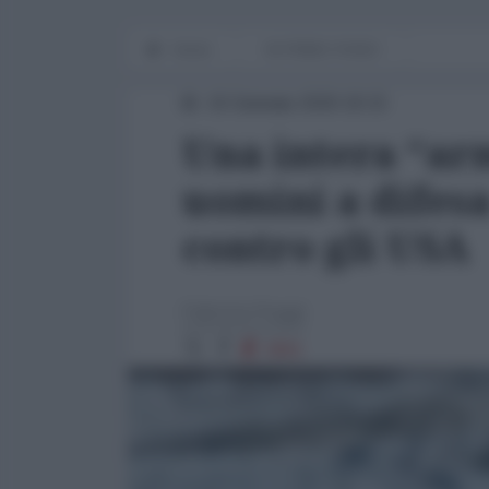
Home
IN PRIMO PIANO
16 Gennaio 2026 18:15
Una intera “ar
uomini a difes
contro gli USA
Fabrizio Poggi
3901