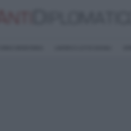
TURA E RESISTENZA
LAVORO E LOTTE SOCIALI
OPI