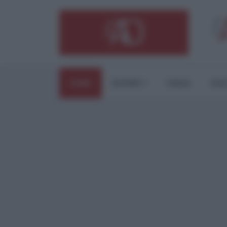
HOME
ESTERI
ITALIA
CUL