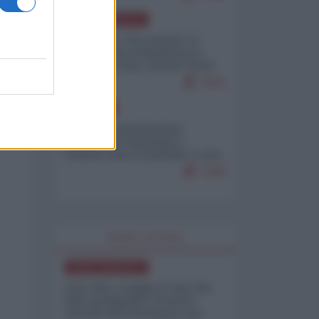
NORD-AMERICA
Il "mistero" dei numeri: il
governo Usa minimizza le
vittime in Iran, mentre fonti
interne...
7679
EUROPA
Mosca: le esercitazioni
nucleari di Germania e
Francia sono il preludio a una
guerra contro la Russia
7349
WORLD AFFAIRS
NORD-AMERICA
Iran-USA, scoppia il caso dei
dati manipolati: il nuovo
metodo del Pentagono per