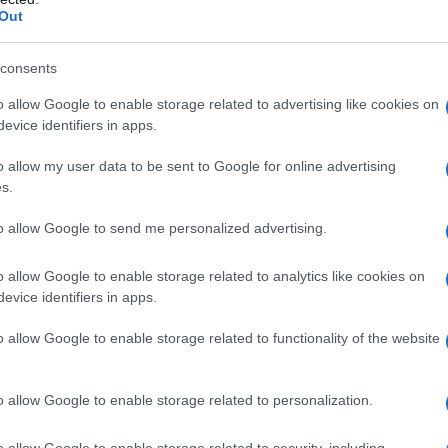
insediare forze NATO nella “Normandia” artica,
Out
e prossime esercitazioni militari “Arctic Fortitude” da
sì il “muso duro” europeista alle pretese trumpiane.
consents
re la cosa un po' più sul serio, i Paesi Bassi, che
o allow Google to enable storage related to advertising like cookies on
re la marina, caccia F-35 e forze di terra. Ma, a oggi,
evice identifiers in apps.
o allow my user data to be sent to Google for online advertising
s.
a dovrebbe rappresentare la risposta ai risultati dei
to allow Google to send me personalized advertising.
inistri degli esteri danese Lars Lokke Rasmussen e
ol vicepresidente USA Vance e il segretario di stato
o allow Google to enable storage related to analytics like cookies on
onald Trump non ha alcuna intenzione di abbandonare
evice identifiers in apps.
o allow Google to enable storage related to functionality of the website
creato un gruppo USA-Danimarca per «affrontare le
o allow Google to enable storage related to personalization.
 merito alle questioni di sicurezza della
in pericolo, ca va sans dire, da Russia e Cina.
o allow Google to enable storage related to security, including