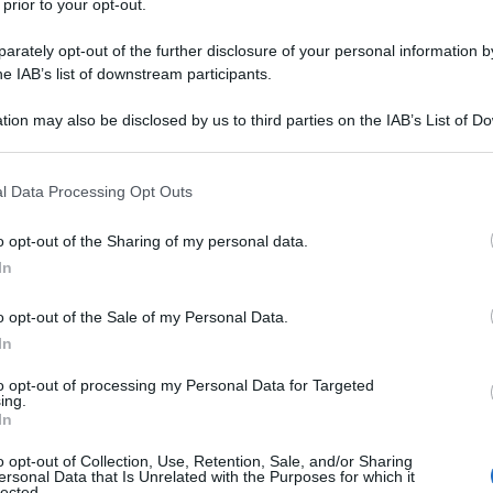
 prior to your opt-out.
matico
rately opt-out of the further disclosure of your personal information by
he IAB’s list of downstream participants.
tion may also be disclosed by us to third parties on the IAB’s List of 
no fatto davvero. Qualcuno ne dubitava; ma loro sono
 that may further disclose it to other third parties.
ardo marziale fisso in avanti. A sprezzo del ridicolo,
 that this website/app uses one or more Google services and may gath
l Data Processing Opt Outs
iusciti a mettere insieme ben trenta soldati: dicansi
including but not limited to your visit or usage behaviour. You may click 
 to Google and its third-party tags to use your data for below specifi
 fare i conti!” e l'hanno spedita in Groenlandia, per
o opt-out of the Sharing of my personal data.
ogle consent section.
 al massimo. Un “intero plotone” (!) che, proprio come
In
sandr Rostovtsev, è impegnato in una marcia trionfale
o opt-out of the Sale of my Personal Data.
aurora boreale sullo sfondo: un figurone al telegiornale
In
e per Macron e Merz.
to opt-out of processing my Personal Data for Targeted
ing.
 e la toccata e fuga sul ghiaccio della Groenlandia
In
he l'operazione “Overlord” del XXI secolo, effettuata
o opt-out of Collection, Use, Retention, Sale, and/or Sharing
mezzi da sbarco, ma col volo di un un singolo aereo
ersonal Data that Is Unrelated with the Purposes for which it
lected.