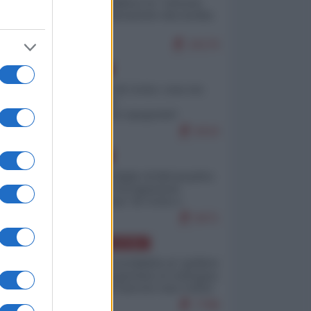
Quali sarebbero le “vittorie
ucraine” decantate dai media
italici?
10170
EUROPA
Invasione di Ceuta: cosa sta
accadendo
nell'enclave spagnola?
9210
EUROPA
Quando il figlio di Netanyahu
incitava "l'occupazione
musulmana" di Ceuta e
Melilla
8471
AMERICA LATINA
Dalla Convertibilità al "grillete
fiscal": l'Argentina si consegna
ai mercati (ancora una volta)
7788