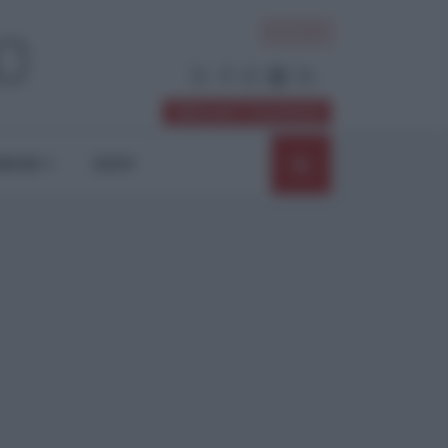
ACCEDI
Abbonati / Sostienici
NIONI
SHOP