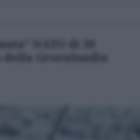
mata” NATO di 30
a della Groenlandia