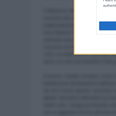
authenti
Il Ministero della difesa danese h
territorio del regno, compresa la
indipendentemente da chi lo comp
nota Maksim Plotnikov su Komsom
sull'isola erano di stanza non più
concetto di difesa era concepit
«Ehi, voi della NATO, dite alla 
slitte coi cani non bastano! Solo g
In breve, i leader europei, scrive
baldanzose dichiarazioni sull'invio 
da chi e come questo “potente co
alleati” dovranno difendere la Gro
d'altro lato, venga proclamato che
che si aggirano intorno all'isola s