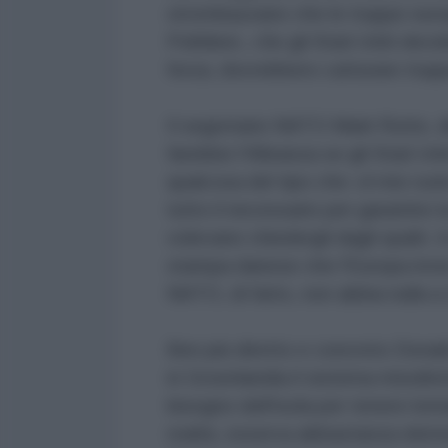
strombazzano che le truppe europ
Politiken, «Se gli Stati Uniti dec
forza, dovrebbero catturare trup
Il segretario NATO Mark Rutte, d
farebbe l'Alleanza se gli Stati Un
qualcosa del tipo che «il mio ruo
tutto il necessario per garantire la
volevano chiedergli dagli spalti. 
stampa danese che l'Europa invi
NATO, di fatto, non abbia nulla 
Ben più diretto e concreto Donald
in Groenlandia il sistema missil
bisogno dell'isola per tenere lont
realtà, osserva abbastanza eleme