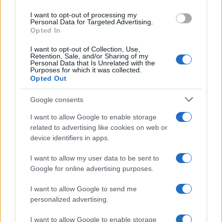
use your data for below specified purposes in below Google
I want to opt-out of processing my
consent section.
Personal Data for Targeted Advertising.
Opted In
#
RETHINK.POWER
I want to opt-out of Collection, Use,
Retention, Sale, and/or Sharing of my
di Alessandro Bartoloni
Personal Data that Is Unrelated with the
Purposes for which it was collected.
Opted Out
Google consents
I want to allow Google to enable storage
Come finirebbe una guerra tra UE e
Russia? Tre scenari per il 2030 (e le
related to advertising like cookies on web or
alternative alla linea dura)
device identifiers in apps.
20 Luglio 2026 10:00
I want to allow my user data to be sent to
Google for online advertising purposes.
I want to allow Google to send me
#
EDITORIALI
personalized advertising.
I want to allow Google to enable storage