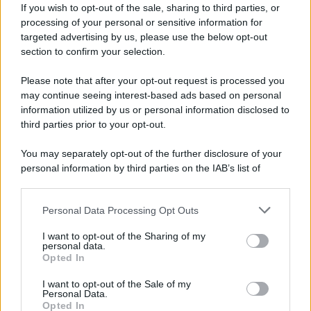
If you wish to opt-out of the sale, sharing to third parties, or
processing of your personal or sensitive information for
targeted advertising by us, please use the below opt-out
section to confirm your selection.
Please note that after your opt-out request is processed you
may continue seeing interest-based ads based on personal
information utilized by us or personal information disclosed to
#
GEOGRAFIE
DEL
POTERE
third parties prior to your opt-out.
You may separately opt-out of the further disclosure of your
di Fabio Massimo Paernti
personal information by third parties on the IAB’s list of
downstream participants.
Personal Data Processing Opt Outs
This information may also be disclosed by us to third parties
on the IAB’s List of Downstream Participants that may further
I want to opt-out of the Sharing of my
disclose it to other third parties.
personal data.
Opted In
"Mentre noi giochiamo con i chatbot, la
Please note that this website/app uses one or more Google
Cina si è presa il futuro dell'IA" (VIDEO)
services and may gather and store information including but
I want to opt-out of the Sale of my
24 Giugno 2026 08:00
Personal Data.
not limited to your visit or usage behaviour. You may click to
Opted In
grant or deny consent to Google and its third-party tags to