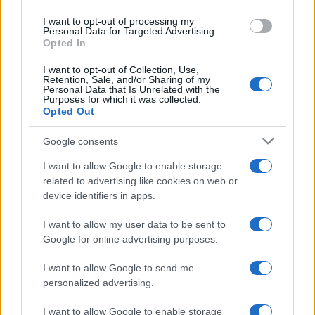
Cina si è presa il futuro dell'IA" (VIDEO)
use your data for below specified purposes in below Google
24 Giugno 2026 08:00
I want to opt-out of processing my
consent section.
Personal Data for Targeted Advertising.
Opted In
I want to opt-out of Collection, Use,
Retention, Sale, and/or Sharing of my
#
RETHINK.POWER
Personal Data that Is Unrelated with the
Purposes for which it was collected.
Opted Out
di Alessandro Bartoloni
Google consents
I want to allow Google to enable storage
related to advertising like cookies on web or
device identifiers in apps.
Come finirebbe una guerra tra UE e
Russia? Tre scenari per il 2030 (e le
I want to allow my user data to be sent to
alternative alla linea dura)
Google for online advertising purposes.
20 Luglio 2026 10:00
I want to allow Google to send me
personalized advertising.
I want to allow Google to enable storage