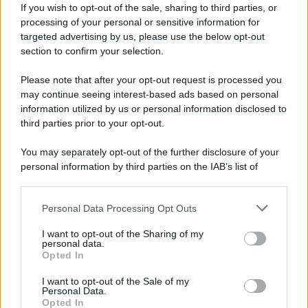
If you wish to opt-out of the sale, sharing to third parties, or
processing of your personal or sensitive information for
targeted advertising by us, please use the below opt-out
section to confirm your selection.
Please note that after your opt-out request is processed you
may continue seeing interest-based ads based on personal
information utilized by us or personal information disclosed to
third parties prior to your opt-out.
You may separately opt-out of the further disclosure of your
#
GEOGRAFIE
DEL
POTERE
personal information by third parties on the IAB’s list of
downstream participants.
di Fabio Massimo Paernti
Personal Data Processing Opt Outs
This information may also be disclosed by us to third parties
on the IAB’s List of Downstream Participants that may further
I want to opt-out of the Sharing of my
disclose it to other third parties.
personal data.
Opted In
Please note that this website/app uses one or more Google
services and may gather and store information including but
I want to opt-out of the Sale of my
Personal Data.
not limited to your visit or usage behaviour. You may click to
"Mentre noi giochiamo con i chatbot, la
Opted In
grant or deny consent to Google and its third-party tags to