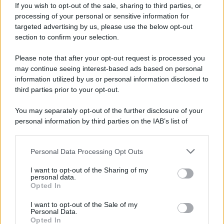
If you wish to opt-out of the sale, sharing to third parties, or
processing of your personal or sensitive information for
targeted advertising by us, please use the below opt-out
section to confirm your selection.
Registro di ispezione di un drone
intelligente
Please note that after your opt-out request is processed you
may continue seeing interest-based ads based on personal
30 Luglio 2026 09:00
information utilized by us or personal information disclosed to
third parties prior to your opt-out.
You may separately opt-out of the further disclosure of your
#
LA
BELT
AND
ROAD
INITIATIVE
personal information by third parties on the IAB’s list of
downstream participants.
Personal Data Processing Opt Outs
This information may also be disclosed by us to third parties
on the IAB’s List of Downstream Participants that may further
I want to opt-out of the Sharing of my
disclose it to other third parties.
personal data.
Opted In
Please note that this website/app uses one or more Google
services and may gather and store information including but
I want to opt-out of the Sale of my
Yunnan: Dove il tè incontra il caffè e la
Personal Data.
not limited to your visit or usage behaviour. You may click to
Opted In
macadamia profuma di futuro
grant or deny consent to Google and its third-party tags to